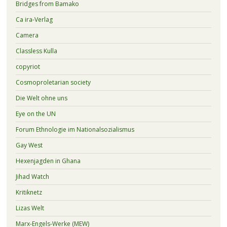
Bridges from Bamako
Ca ira-Verlag
Camera
Classless Kulla
copyriot
Cosmoproletarian society
Die Welt ohne uns
Eye on the UN
Forum Ethnologie im Nationalsozialismus
Gay West
Hexenjagden in Ghana
Jihad Watch
Kritiknetz
Lizas Welt
Marx-Engels-Werke (MEW)