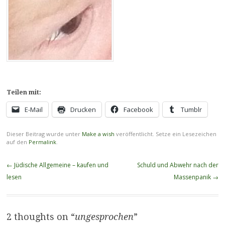
Teilen mit:
E-Mail
Drucken
Facebook
Tumblr
Dieser Beitrag wurde unter
Make a wish
veröffentlicht. Setze ein Lesezeichen
auf den
Permalink
.
Beitragsnavigation
←
Jüdische Allgemeine – kaufen und
Schuld und Abwehr nach der
lesen
Massenpanik
→
2 thoughts on “
ungesprochen
”