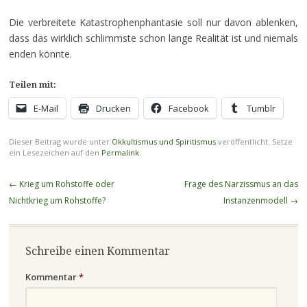
Die verbreitete Katastrophenphantasie soll nur davon ablenken,
dass das wirklich schlimmste schon lange Realität ist und niemals
enden könnte.
Teilen mit:
E-Mail
Drucken
Facebook
Tumblr
Dieser Beitrag wurde unter
Okkultismus und Spiritismus
veröffentlicht. Setze
ein Lesezeichen auf den
Permalink
.
Beitragsnavigation
←
Krieg um Rohstoffe oder
Frage des Narzissmus an das
Nichtkrieg um Rohstoffe?
Instanzenmodell
→
Schreibe einen Kommentar
Kommentar
*