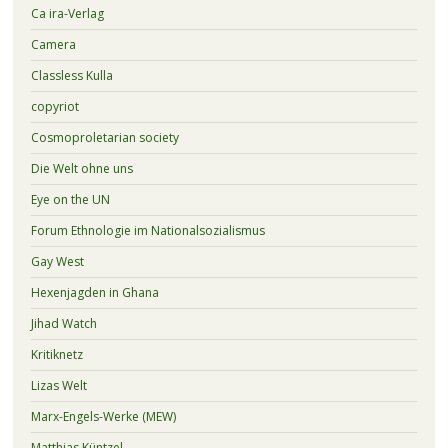
Ca ira-Verlag
Camera
Classless Kulla
copyriot
Cosmoproletarian society
Die Welt ohne uns
Eye on the UN
Forum Ethnologie im Nationalsozialismus
Gay West
Hexenjagden in Ghana
Jihad Watch
Kritiknetz
Lizas Welt
Marx-Engels-Werke (MEW)
Matthias Küntzel