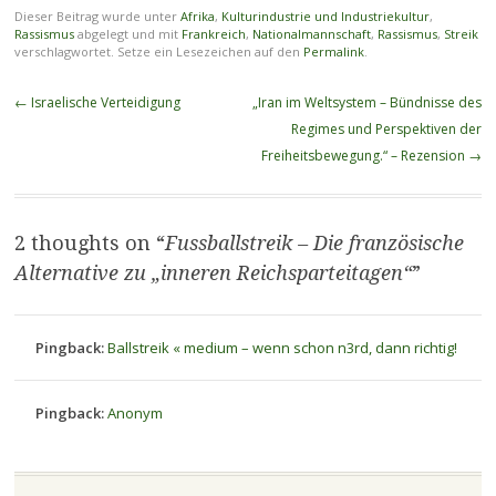
Dieser Beitrag wurde unter
Afrika
,
Kulturindustrie und Industriekultur
,
Rassismus
abgelegt und mit
Frankreich
,
Nationalmannschaft
,
Rassismus
,
Streik
verschlagwortet. Setze ein Lesezeichen auf den
Permalink
.
Beitragsnavigation
←
Israelische Verteidigung
„Iran im Weltsystem – Bündnisse des
Regimes und Perspektiven der
Freiheitsbewegung.“ – Rezension
→
2 thoughts on “
Fussballstreik – Die französische
Alternative zu „inneren Reichsparteitagen“
”
Pingback:
Ballstreik « medium – wenn schon n3rd, dann richtig!
Pingback:
Anonym