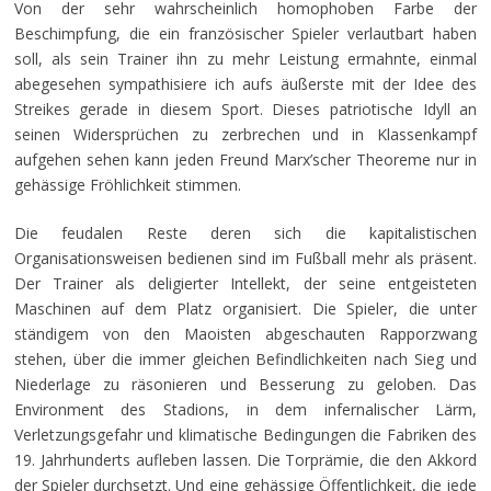
Von der sehr wahrscheinlich homophoben Farbe der
Beschimpfung, die ein französischer Spieler verlautbart haben
soll, als sein Trainer ihn zu mehr Leistung ermahnte, einmal
abegesehen sympathisiere ich aufs äußerste mit der Idee des
Streikes gerade in diesem Sport. Dieses patriotische Idyll an
seinen Widersprüchen zu zerbrechen und in Klassenkampf
aufgehen sehen kann jeden Freund Marx’scher Theoreme nur in
gehässige Fröhlichkeit stimmen.
Die feudalen Reste deren sich die kapitalistischen
Organisationsweisen bedienen sind im Fußball mehr als präsent.
Der Trainer als deligierter Intellekt, der seine entgeisteten
Maschinen auf dem Platz organisiert. Die Spieler, die unter
ständigem von den Maoisten abgeschauten Rapporzwang
stehen, über die immer gleichen Befindlichkeiten nach Sieg und
Niederlage zu räsonieren und Besserung zu geloben. Das
Environment des Stadions, in dem infernalischer Lärm,
Verletzungsgefahr und klimatische Bedingungen die Fabriken des
19. Jahrhunderts aufleben lassen. Die Torprämie, die den Akkord
der Spieler durchsetzt. Und eine gehässige Öffentlichkeit, die jede