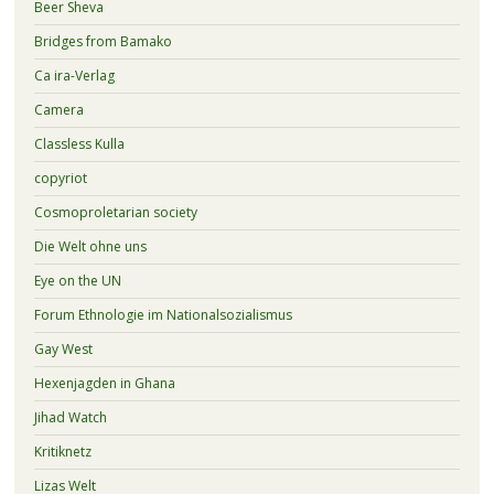
Beer Sheva
Bridges from Bamako
Ca ira-Verlag
Camera
Classless Kulla
copyriot
Cosmoproletarian society
Die Welt ohne uns
Eye on the UN
Forum Ethnologie im Nationalsozialismus
Gay West
Hexenjagden in Ghana
Jihad Watch
Kritiknetz
Lizas Welt