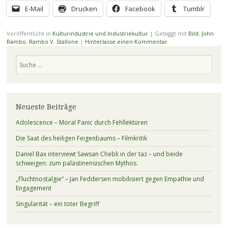
E-Mail
Drucken
Facebook
Tumblr
Veröffentlicht in
Kulturindustrie und Industriekultur
|
Getaggt mit
Bild
,
John
Rambo
,
Rambo V
,
Stallone
|
Hinterlasse einen Kommentar
Suchen
Neueste Beiträge
Adolescence – Moral Panic durch Fehllektüren
Die Saat des heiligen Feigenbaums – Filmkritik
Daniel Bax interviewt Sawsan Chebli in der taz – und beide
schweigen: zum palästinensischen Mythos.
„Fluchtnostalgie“ – Jan Feddersen mobilisiert gegen Empathie und
Engagement
Singularität – ein toter Begriff