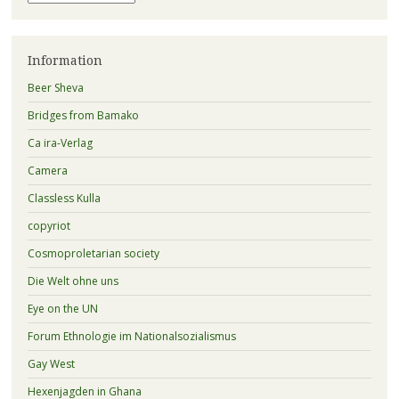
Information
Beer Sheva
Bridges from Bamako
Ca ira-Verlag
Camera
Classless Kulla
copyriot
Cosmoproletarian society
Die Welt ohne uns
Eye on the UN
Forum Ethnologie im Nationalsozialismus
Gay West
Hexenjagden in Ghana