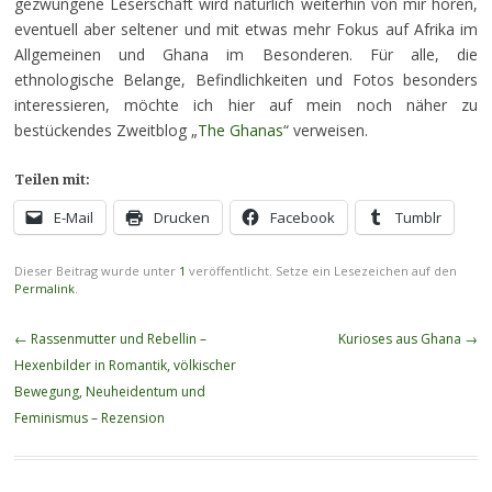
gezwungene Leserschaft wird natürlich weiterhin von mir hören,
eventuell aber seltener und mit etwas mehr Fokus auf Afrika im
Allgemeinen und Ghana im Besonderen. Für alle, die
ethnologische Belange, Befindlichkeiten und Fotos besonders
interessieren, möchte ich hier auf mein noch näher zu
bestückendes Zweitblog „
The Ghanas
“ verweisen.
Teilen mit:
E-Mail
Drucken
Facebook
Tumblr
Dieser Beitrag wurde unter
1
veröffentlicht. Setze ein Lesezeichen auf den
Permalink
.
Beitragsnavigation
←
Rassenmutter und Rebellin –
Kurioses aus Ghana
→
Hexenbilder in Romantik, völkischer
Bewegung, Neuheidentum und
Feminismus – Rezension