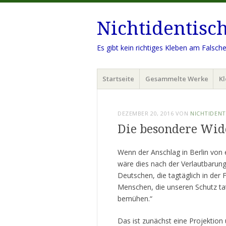
Nichtidentisc
Es gibt kein richtiges Kleben am Falsch
Menü
Zum
Startseite
Gesammelte Werke
Kl
Inhalt
springen
DEZEMBER 20, 2016
VON
NICHTIDENT
Die besondere Wid
Wenn der Anschlag in Berlin von 
wäre dies nach der Verlautbarun
Deutschen, die tagtäglich in der 
Menschen, die unseren Schutz tat
bemühen.“
Das ist zunächst eine Projektion