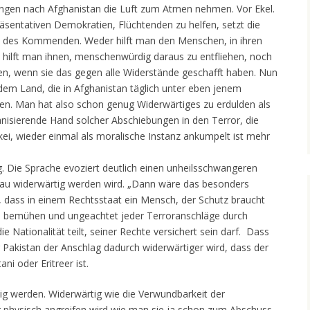
ngen nach Afghanistan die Luft zum Atmen nehmen. Vor Ekel.
äsentativen Demokratien, Flüchtenden zu helfen, setzt die
it des Kommenden. Weder hilft man den Menschen, in ihren
 hilft man ihnen, menschenwürdig daraus zu entfliehen, noch
en, wenn sie das gegen alle Widerstände geschafft haben. Nun
em Land, die in Afghanistan täglich unter eben jenem
den. Man hat also schon genug Widerwärtiges zu erdulden als
ganisierende Hand solcher Abschiebungen in den Terror, die
kei, wieder einmal als moralische Instanz ankumpelt ist mehr
. Die Sprache evoziert deutlich einen unheilsschwangeren
enau widerwärtig werden wird. „Dann wäre das besonders
, dass in einem Rechtsstaat ein Mensch, der Schutz braucht
u bemühen und ungeachtet jeder Terroranschläge durch
e Nationalität teilt, seiner Rechte versichert sein darf. Dass
Pakistan der Anschlag dadurch widerwärtiger wird, dass der
ni oder Eritreer ist.
ig werden. Widerwärtig wie die Verwundbarkeit der
r physisch angreifen wird wie man sie ja schon zum Abschuss