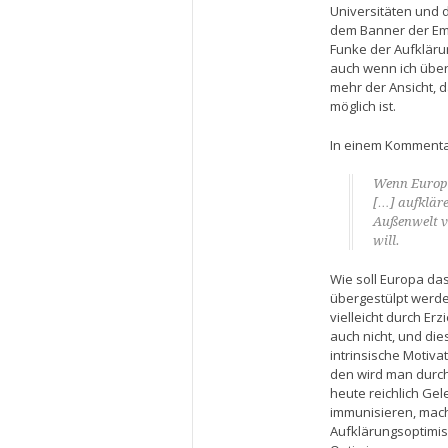
Universitäten und 
dem Banner der Eman
Funke der Aufkläru
auch wenn ich über
mehr der Ansicht, 
möglich ist.
In einem Kommentar
Wenn Europa 
[…] aufkläre
Außenwelt ve
will.
Wie soll Europa da
übergestülpt werde
vielleicht durch E
auch nicht, und die
intrinsische Motiva
den wird man durch
heute reichlich Gel
immunisieren, macht
Aufklärungsoptimis