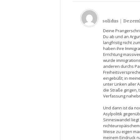
solidus
|
Dezemb
Deine Prangerschri
Du ab und an Argum
langfristig nicht z
haben ihre Immigr
Errichtung massive
wurde immigrations
anderen durchs Par
Freiheitsversprech
eingebüßt; in meine
unter Linken aller 
die Straße gingen,
Verfassung nahebri
Und dann ist da noc
Asylpolitik gegenü
Sinneswandel liegt
nichteuropäischem 
Weise zu eigen mach
meinem Eindruck na