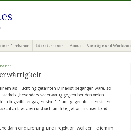
hes
en
einer Filmkanon
Literaturkanon
About
Vorträge und Worksho
ISCHES
erwärtigkeit
einem als Flüchtling getarnten Djihadist begangen wäre, so
g Merkels „besonders widerwärtig gegenüber den vielen
Flüchtlingshilfe engagiert sind […] und gegenüber den vielen
sächlich brauchen und sich um Integration in unser Land
 und dann eine Drohung. Eine Projektion, weil den Helfern im