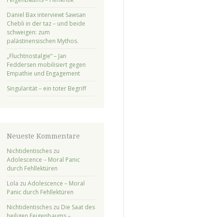
Daniel Bax interviewt Sawsan
Chebli in der taz – und beide
schweigen: zum
palästinensischen Mythos.
„Fluchtnostalgie“ – Jan
Feddersen mobilisiert gegen
Empathie und Engagement
Singularität – ein toter Begriff
Neueste Kommentare
Nichtidentisches
zu
Adolescence – Moral Panic
durch Fehllektüren
Lola
zu
Adolescence – Moral
Panic durch Fehllektüren
Nichtidentisches
zu
Die Saat des
heiligen Feigenbaums –