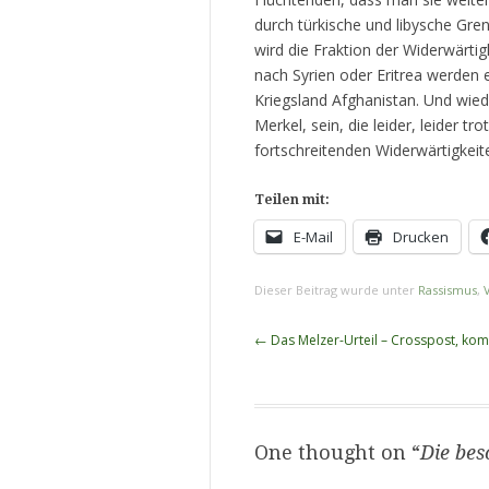
durch türkische und libysche Gren
wird die Fraktion der Widerwärti
nach Syrien oder Eritrea werden 
Kriegsland Afghanistan. Und wied
Merkel, sein, die leider, leider 
fortschreitenden Widerwärtigkeit
Teilen mit:
E-Mail
Drucken
Dieser Beitrag wurde unter
Rassismus
,
Beitragsnavigation
←
Das Melzer-Urteil – Crosspost, ko
One thought on “
Die bes