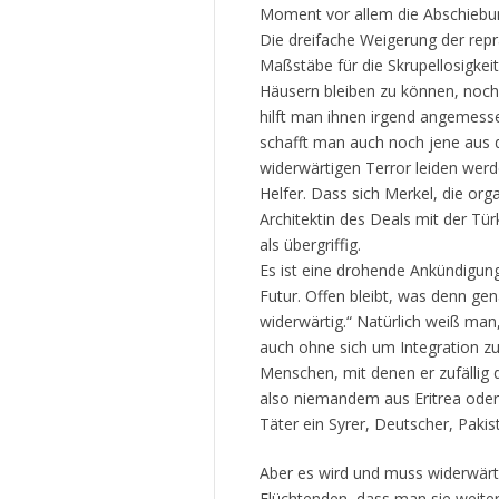
Moment vor allem die Abschiebu
Die dreifache Weigerung der repr
Maßstäbe für die Skrupellosigke
Häusern bleiben zu können, noch
hilft man ihnen irgend angemess
schafft man auch noch jene aus d
widerwärtigen Terror leiden wer
Helfer. Dass sich Merkel, die or
Architektin des Deals mit der Tür
als übergriffig.
Es ist eine drohende Ankündigung
Futur. Offen bleibt, was denn g
widerwärtig.“ Natürlich weiß man
auch ohne sich um Integration z
Menschen, mit denen er zufällig di
also niemandem aus Eritrea oder 
Täter ein Syrer, Deutscher, Pakista
Aber es wird und muss widerwärt
Flüchtenden, dass man sie weite