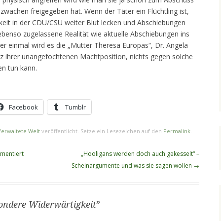
zwachen freigegeben hat. Wenn der Täter ein Flüchtling ist,
gkeit in der CDU/CSU weiter Blut lecken und Abschiebungen
ebenso zugelassene Realität wie aktuelle Abschiebungen ins
er einmal wird es die „Mutter Theresa Europas“, Dr. Angela
trotz ihrer unangefochtenen Machtposition, nichts gegen solche
en tun kann.
Facebook
Tumblr
Verwaltete Welt
veröffentlicht. Setze ein Lesezeichen auf den
Permalink
.
mmentiert
„Hooligans werden doch auch gekesselt“ –
Scheinargumente und was sie sagen wollen
→
ondere Widerwärtigkeit
”