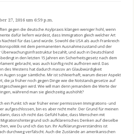
er 27, 2016 um 6:59 p.m.
ften gegen die deutsche Asylpraxis klängen weniger hohl, wenn
ente dafür liefern würdest, dass Immigration gleich welcher Art
um Nachteil für das Land würde. Sowohl die USA als auch Frankreich
ationspolitik mit dem permanenten Ausnahmezustand und der
r Überwachungsinfrastruktur bezahlt, und auch in Deutschland
bedingt in den letzten 15 Jahren ein Sicherheitsgesetz nach dem
lament gebracht, was auch künftig nicht aufhören wird. Das
en des Westens hat dadurch massiv an Glaubwürdigkeit
n Augen sogar sämtliche. Mir ist schleierhaft, warum dieser Aspekt
Art, die ja früher noch gegen Dinge wie die Notstandsgesetze auf
 totgeschwiegen wird. Wie will man denn jemandem die Werte der
ngen, während man sie gleichzeitig aushöhlt?
h ein Punkt: Ich war früher einer permissiven Immigrations- und
ber aufgeschlossen, bin es aber nicht mehr. Der Grund für meinen
 darin, dass ich nicht das Gefühl habe, dass Menschen mit
Migrationshintergrund sich aufklärerisches Denken auf dieselbe
en, wie Du und ich das tun. Ihr Aufklärungsverständnis ist
ch durchweg verfälscht. Auch die Zustände an amerikanischen