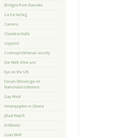
Bridges from Bamako
Ca ira-Verlag
Camera
Classless Kulla
copyriot
Cosmoproletarian society
Die Welt ohne uns
Eye on the UN
Forum Ethnologie im
Nationalsozialismus
Gay West
Hexenjagden in Ghana
Jihad Watch
Kritiknetz
Lizas Welt