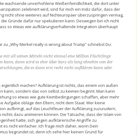
die wachsende unverhohlene Weißenfeindlichkeit, die dort unter
zipation zelebriert wird, sind für mich ein Indiz dafür, dass der
ng nicht ohne weiteres auf Nichteuropäer überzuspringen vermag,
 die Gründe dafür nur spekulieren kann. Deswegen bin ich nicht
dass so etwas wie aufklärungserhaltende Integration überhaupt
 zu „Why Merkel really is wrong about Trump“ schriebst Du:
mit all seinen Mitteln nicht einmal eine Million Flüchtlinge
n kann, dann wird es eher über kurz als lang ohnehin von der
rschlungen, die es dann erst recht nicht aufklären kann oder
s eigentlich machen? Aufklärung ist nichts, das einem von außen
n kann, sondern das von selbst zu keimen beginnt. Man kann
rziehung so etwas wie gute Keimbedingungen schaffen, aber mehr
se Aufgabe obläge den Eltern, nicht dem Staat. Wer keine
tion aufbringt, auf das Leuchtfeuer der Aufklärung zuzurudern,
 nichts dazu animieren können. Die Tatsache, dass der Islam von
egenheit hatte, sich gegen aufklärerische Angriffe zu
 es nicht einfacher. Ich frage mich daher, worin Dein
mus begründet ist, denn ich sehe hier keinen Grund für