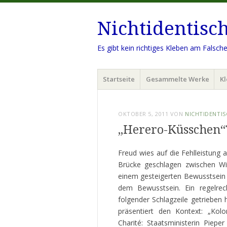
Nichtidentisc
Es gibt kein richtiges Kleben am Falsch
Menü
Zum
Startseite
Gesammelte Werke
Kl
Inhalt
springen
OKTOBER 5, 2011
VON
NICHTIDENTIS
„Herero-Küsschen“
Freud wies auf die Fehlleistung 
Brücke geschlagen zwischen Wi
einem gesteigerten Bewusstsein ü
dem Bewusstsein. Ein regelrec
folgender Schlagzeile getrieben 
präsentiert den Kontext: „Kolo
Charité: Staatsministerin Piep