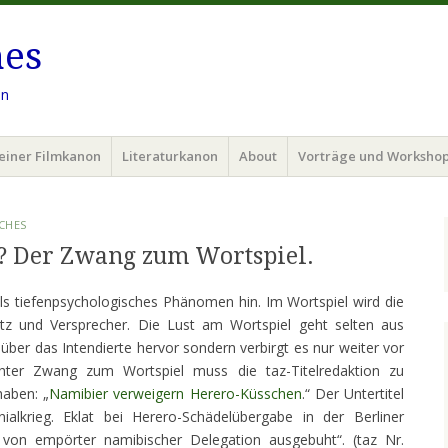
hes
en
einer Filmkanon
Literaturkanon
About
Vorträge und Worksho
CHES
? Der Zwang zum Wortspiel.
als tiefenpsychologisches Phänomen hin. Im Wortspiel wird die
tz und Versprecher. Die Lust am Wortspiel geht selten aus
ber das Intendierte hervor sondern verbirgt es nur weiter vor
hter Zwang zum Wortspiel muss die taz-Titelredaktion zu
haben: „
Namibier verweigern Herero-Küsschen
.“ Der Untertitel
nialkrieg. Eklat bei Herero-Schädelübergabe in der Berliner
er von empörter namibischer Delegation ausgebuht“. (taz Nr.