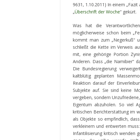
9631, 1.10.2011) In einem „Fazit
„
Überschrift der Woche
“ gekürt.
Was hat die Verantwortlichen
möglicherweise schon beim „Fer
kommt man zum „Negerkuß“ un
schließt die Kette im Verweis au
mit, eine gehörige Portion Zyn
Anderen. Dass „die Namibier“ da
Die Bundesregierung verweige
kaltblütig geplanten Massenmo
Reaktion darauf der Einverleibun
Subjekte auf. Sie sind keine 
vergeben, sondern Unzufriedene
Eigentum abzuholen. So viel Agg
kritischen Berichterstattung im
als Objekte so empfindlich, das
verkleinern und entwerten muss:
Infantilisierung kritisch wenden 