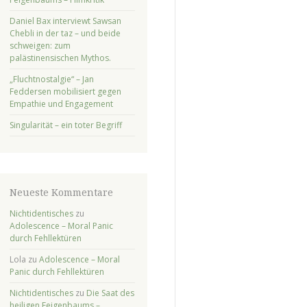
Daniel Bax interviewt Sawsan
Chebli in der taz – und beide
schweigen: zum
palästinensischen Mythos.
„Fluchtnostalgie“ – Jan
Feddersen mobilisiert gegen
Empathie und Engagement
Singularität – ein toter Begriff
Neueste Kommentare
Nichtidentisches
zu
Adolescence – Moral Panic
durch Fehllektüren
Lola
zu
Adolescence – Moral
Panic durch Fehllektüren
Nichtidentisches
zu
Die Saat des
heiligen Feigenbaums –