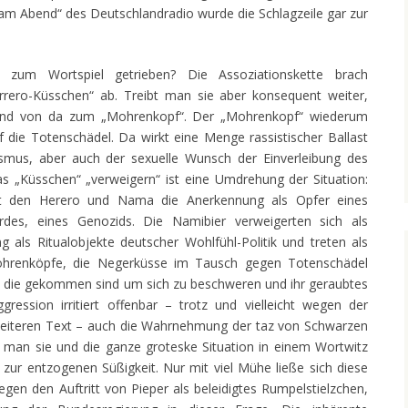
 am Abend“ des Deutschlandradio wurde die Schlagzeile gar zur
 zum Wortspiel getrieben? Die Assoziationskette brach
rero-Küsschen“ ab. Treibt man sie aber konsequent weiter,
d von da zum „Mohrenkopf“. Der „Mohrenkopf“ wiederum
f die Totenschädel. Da wirkt eine Menge rassistischer Ballast
ismus, aber auch der sexuelle Wunsch der Einverleibung des
s „Küsschen“ „verweigern“ ist eine Umdrehung der Situation:
rt den Herero und Nama die Anerkennung als Opfer eines
rdes, eines Genozids. Die Namibier verweigerten sich als
g als Ritualobjekte deutscher Wohlfühl-Politik und treten als
Mohrenköpfe, die Negerküsse im Tausch gegen Totenschädel
, die gekommen sind um sich zu beschweren und ihr geraubtes
ression irritiert offenbar – trotz und vielleicht wegen der
 weiteren Text – auch die Wahrnehmung der taz von Schwarzen
s man sie und die ganze groteske Situation in einem Wortwitz
 zur entzogenen Süßigkeit. Nur mit viel Mühe ließe sich diese
gegen den Auftritt von Pieper als beleidigtes Rumpelstielzchen,