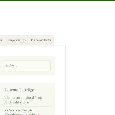
ps
Impressum
Datenschutz
Suchen
Neueste Beiträge
Adolescence – Moral Panic
durch Fehllektüren
Die Saat des heiligen
Feigenbaums – Filmkritik