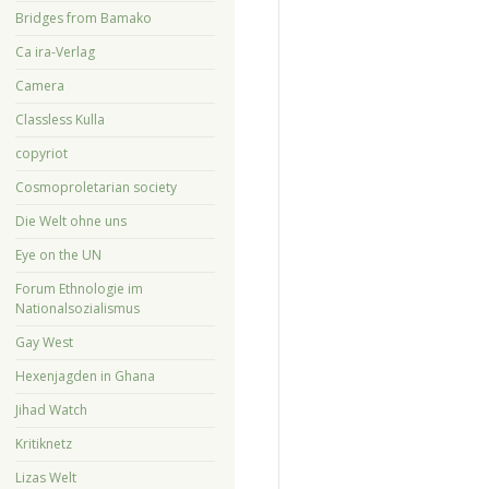
Bridges from Bamako
Ca ira-Verlag
Camera
Classless Kulla
copyriot
Cosmoproletarian society
Die Welt ohne uns
Eye on the UN
Forum Ethnologie im
Nationalsozialismus
Gay West
Hexenjagden in Ghana
Jihad Watch
Kritiknetz
Lizas Welt