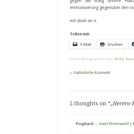
gegen die völlig unreife Hal
Immunisierung gegenüber den ras
mit dank an n.
Teilen mit:
E-Mail
Drucken
Dieser Beitrag wurde unter
Afrika
,
Rass
Beitragsnavigation
←
Katholische Kosmetik
2 thoughts on “
„Herero-
Pingback:
… mein Ehrenwort! | 