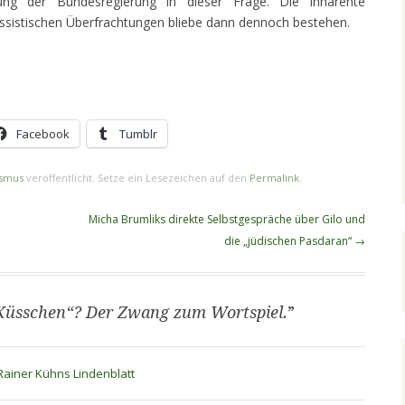
tung der Bundesregierung in dieser Frage. Die inhärente
sistischen Überfrachtungen bliebe dann dennoch bestehen.
Facebook
Tumblr
ismus
veröffentlicht. Setze ein Lesezeichen auf den
Permalink
.
Micha Brumliks direkte Selbstgespräche über Gilo und
die „jüdischen Pasdaran“
→
Küsschen“? Der Zwang zum Wortspiel.
”
Rainer Kühns Lindenblatt