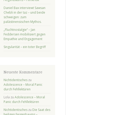
Daniel Bax interviewt Sawsan
Chebli in der taz – und beide
schweigen: zum
palästinensischen Mythos.
„Fluchtnostalgie“ – Jan
Feddersen mobilisiert gegen
Empathie und Engagement
Singularität – ein toter Begriff
Neueste Kommentare
Nichtidentisches
zu
Adolescence – Moral Panic
durch Fehllektüren
Lola
zu
Adolescence – Moral
Panic durch Fehllektüren
Nichtidentisches
zu
Die Saat des
heiligen Feigenbaums –