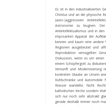
Es ist in den industrialisierten
Christus und an die physische R
(auto-)aggressiven Antiintell
Astronomie zu leugnen. Der 
Antiintellektualismus und in den
imposanten Apparat der Aufklä
kennen und kaum eine andere W
Regionen ausgebeutet und aff
Reproduktion vernagelten Gese
Diskussion, wenn es um einen „
einem Schöpfergott zu diskutier
Vernunft und Modernisierung n
konkreten Glaube an Unsinn anem
Kühlschränke und Automobile fu
Wasser wandelte. Nicht Rechts
katholischen Kirche sondern Wah
sich nur noch sehr abstrakt g
gerade deshalb immer noch mass