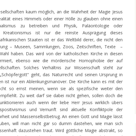
 Gesellschaften kaum möglich, an die Wahrheit der Magie Jesus
ealität eines Himmels oder einer Hölle zu glauben ohne einen
ektualismus zu betreiben und Physik, Paläontologie oder
Kreationismus ist nur die reinste Ausprägung dieses
 afrikanischen Staaten ist er das Weltbild derer, die nicht den
rung – Museen, Sammlungen, Zoos, Zeitschriften, Texte –
ahl haben. Das wird von der katholischen Kirche in diesen
irmiert, ebenso wie die mörderische Homophobie der auf
llschaften. Solches Verhältnis zur Wissenschaft steht zur
Schöpfergott“ geht, das Naturrecht und seinen Ursprung in
en ist nur ein Ablenkungsmanöver. Die Kirche kann es mit der
icht so ernst meinen, wenn sie als spezifische weiter den
pfiehlt. Zu weit darf sie dabei nicht gehen, sollen doch die
nktionieren auch wenn der liebe Herr Jesus wirklich übers
positivismus und Vernunft sind aktuelle Konfliktpole der
rheit und Massenselbstbetrug. An einen Gott und Magie lässt
lauben, will man nicht gar so dumm dastehen, wie man sich
enhaft dazustehen traut. Wird göttliche Magie abstrakt, so