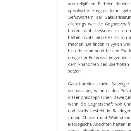
von religiösen Parteien dominie
spezifische Ereignis kann get
Befürwortern der Säkularisieru
allerdings war die Gegnerschaft
hatten nichts besseres zu tun 
hatten nichts besseres zu tun a
machen. Da finden in Syrien un
hinterher und betet für den Frie
dringlicher Ereignisse gegen diese
dem Phänomen des überholten G
setzen.
Ganz harmlos scheint Ratzinger 
so passabel, wenn er den Positi
dieser philosophischen Bewegun
wenn die Gegnerschaft von Chr
und Nazis besteht in Ratzinge
frühen Christen und Widerstand
ideologische Ansichten hatten. 
etwas abhaben von dessen mor