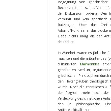
Begegnung von griechischer
Rechtsverständnis, das Vernunft 
der Diskussion forderte. Den 
Vernunft und kein spezifisch
Ratzingers. Über das Chris
Adorno/Horkheimer das trockene U
Liebe nichts übrig als der An
deutschen.
In Wahrheit waren es jüdische P
machten und die mitunter das (v
diskutierten.
Maimonides
arbeit
gerichteten Medizin, argumentie
griechischen Philosophien durc
den Hexenglauben theologisch le
wurde. Noch die christlichen Auf
der Pogrom, mehr noch, der c
Verdeckung des christlichen Anti
den in philosophische Flos
Antiintellektualismus.