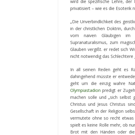
wird die spezifische Lehre, der
privatisiert – wie es die Esoteri
„Die Unverbindlichkeit des geist
in der christlichen Doktrin, durch
vom naiven Gläubigen im st
Supranaturalismus, zum magische
Glauben vergißt. er redet sich W
nicht notwendig das Schlechtere 
In all seinen Reden geht es 
dahingehend müsste er entweder 
geht um die einzig wahre Natu
Olympiastadion
predigt er Zugeh
machen solle und „sich selbst 
Christus und Jesus Christus sin
Gesellschaft in der Religion sel
vermutete ohne so recht etwas 
spielt es keine Rolle mehr, ob
Brot mit den Händen oder die