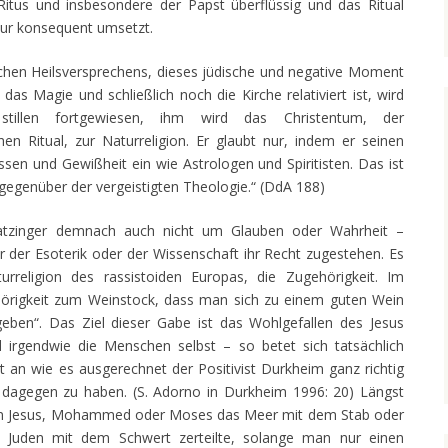
 Ritus und insbesondere der Papst überflüssig und das Ritual
k nur konsequent umsetzt.
lichen Heilsversprechens, dieses jüdische und negative Moment
 das Magie und schließlich noch die Kirche relativiert ist, wird
illen fortgewiesen, ihm wird das Christentum, der
n Ritual, zur Naturreligion. Er glaubt nur, indem er seinen
issen und Gewißheit ein wie Astrologen und Spiritisten. Das ist
gegenüber der vergeistigten Theologie.“ (DdA 188)
Ratzinger demnach auch nicht um Glauben oder Wahrheit –
der Esoterik oder der Wissenschaft ihr Recht zugestehen. Es
rreligion des rassistoiden Europas, die Zugehörigkeit. Im
örigkeit zum Weinstock, dass man sich zu einem guten Wein
geben“. Das Ziel dieser Gabe ist das Wohlgefallen des Jesus
d irgendwie die Menschen selbst – so betet sich tatsächlich
bst an wie es ausgerechnet der Positivist Durkheim ganz richtig
dagegen zu haben. (S. Adorno in Durkheim 1996: 20) Längst
 nun Jesus, Mohammed oder Moses das Meer mit dem Stab oder
 Juden mit dem Schwert zerteilte, solange man nur einen