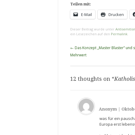
Teilen mit:
E-Mail
Drucken
Dieser Beitrag wurde unter
Antisemitis
ein Lesezeichen auf den
Permalink
.
Beitragsnavigation
←
Das Konzept „Master Blaster“ und se
Mehrwert
12 thoughts on “
Katholi
Anonym
|
Oktobe
was für ein pausch
Europa erst leben