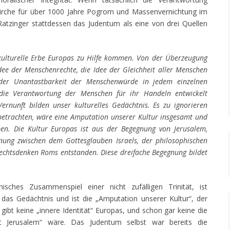
Kirche für über 1000 Jahre Pogrom und Massenvernichtung im
atzinger stattdessen das Judentum als eine von drei Quellen
 kulturelle Erbe Europas zu Hilfe kommen. Von der Überzeugung
Idee der Menschenrechte, die Idee der Gleichheit aller Menschen
 der Unantastbarkeit der Menschenwürde in jedem einzelnen
e Verantwortung der Menschen für ihr Handeln entwickelt
ernunft bilden unser kulturelles Gedächtnis. Es zu ignorieren
betrachten, wäre eine Amputation unserer Kultur insgesamt und
en. Die Kultur Europas ist aus der Begegnung von Jerusalem,
ung zwischen dem Gottesglauben Israels, der philosophischen
echtsdenken Roms entstanden. Diese dreifache Begegnung bildet
sches Zusammenspiel einer nicht zufälligen Trinität, ist
t das Gedächtnis und ist die „Amputation unserer Kultur“, der
s gibt keine „innere Identität“ Europas, und schon gar keine die
it Jerusalem“ wäre. Das Judentum selbst war bereits die