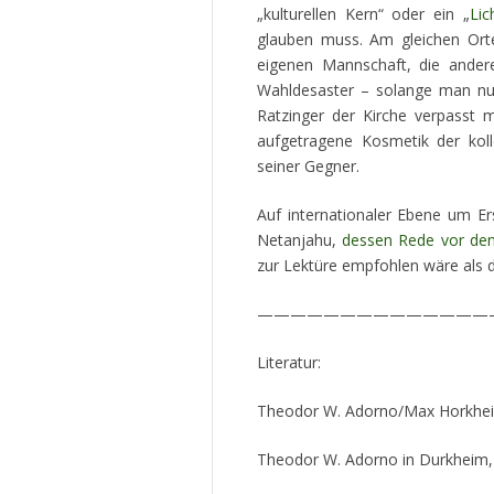
„kulturellen Kern“ oder ein „
Lic
glauben muss. Am gleichen Orte
eigenen Mannschaft, die ander
Wahldesaster – solange man nur 
Ratzinger der Kirche verpasst m
aufgetragene Kosmetik der kol
seiner Gegner.
Auf internationaler Ebene um Er
Netanjahu,
dessen Rede vor den
zur Lektüre empfohlen wäre als d
——————————————
Literatur:
Theodor W. Adorno/Max Horkheime
Theodor W. Adorno in Durkheim, E