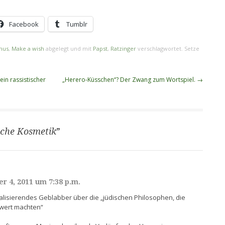
Facebook
Tumblr
mus
,
Make a wish
abgelegt und mit
Papst
,
Ratzinger
verschlagwortet. Setze
in rassistischer
„Herero-Küsschen“? Der Zwang zum Wortspiel.
→
sche Kosmetik
”
r 4, 2011 um 7:38 p.m.
alisierendes Geblabber über die „jüdischen Philosophen, die
swert machten“