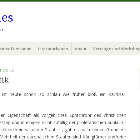
hes
en
einer Filmkanon
Literaturkanon
About
Vorträge und Worksho
TISCHES
tik
e ist heute schon so schlau wie früher bloß ein Kardinal“
er Eigenschaft als vorgebliches Sprachrohr des christlichen
ag und in einigen nicht zufällig der proletarischen Subkultur
hland kein säkularer Staat ist, gab es auch keinen Grund zur
Mehrheit der europäischen Staaten sind Königtümer und/oder