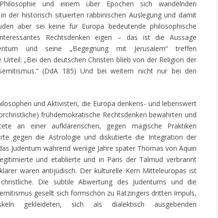
 Philosophie und einem über Epochen sich wandelnden
in der historisch situierten rabbinischen Auslegung und damit
Juden aber sei keine für Europa bedeutende philosophische
 interessantes Rechtsdenken eigen – das ist die Aussage
tentum und seine „Begegnung mit Jerusalem“ treffen
rteil: „Bei den deutschen Christen blieb von der Religion der
tisemitismus.“ (DdA 185) Und bei weitem nicht nur bei den
hilosophen und Aktivisten, die Europa denkens- und lebenswert
orchristliche) frühdemokratische Rechtsdenken bewahrten und
ete an einer aufklärerischen, gegen magische Praktiken
rte gegen die Astrologie und diskutierte die Integration der
h das Judentum während wenige Jahre später Thomas von Aquin
gitimierte und etablierte und in Paris der Talmud verbrannt
klärer waren antijüdisch. Der kulturelle Kern Mitteleuropas ist
hristliche. Die subtile Abwertung des Judentums und die
semitismus gesellt sich formschön zu Ratzingers dritten Impuls,
keln gekleideten, sich als dialektisch ausgebenden