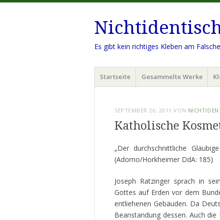
Nichtidentisc
Es gibt kein richtiges Kleben am Falsch
Menü
Zum
Startseite
Gesammelte Werke
Kl
Inhalt
springen
SEPTEMBER 26, 2011
VON
NICHTIDEN
Katholische Kosme
„Der durchschnittliche Gläubig
(Adorno/Horkheimer DdA: 185)
Joseph Ratzinger sprach in sein
Gottes auf Erden vor dem Bundest
entliehenen Gebäuden. Da Deutsc
Beanstandung dessen. Auch die 