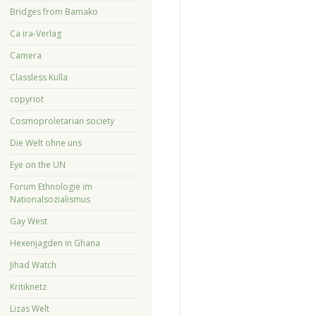
Bridges from Bamako
Ca ira-Verlag
Camera
Classless Kulla
copyriot
Cosmoproletarian society
Die Welt ohne uns
Eye on the UN
Forum Ethnologie im
Nationalsozialismus
Gay West
Hexenjagden in Ghana
Jihad Watch
Kritiknetz
Lizas Welt