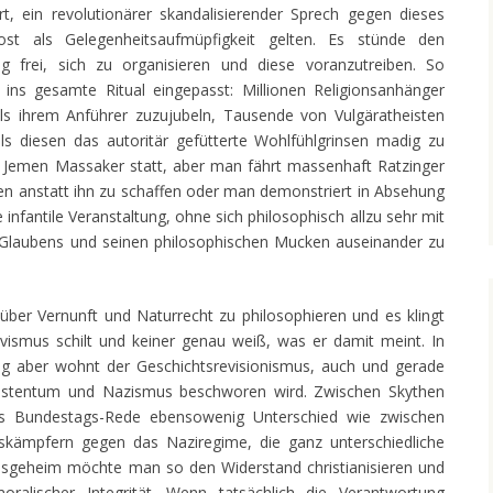
rt, ein revolutionärer skandalisierender Sprech gegen dieses
rost als Gelegenheitsaufmüpfigkeit gelten. Es stünde den
ng frei, sich zu organisieren und diese voranzutreiben. So
 ins gesamte Ritual eingepasst: Millionen Religionsanhänger
als ihrem Anführer zuzujubeln, Tausende von Vulgäratheisten
ls diesen das autoritär gefütterte Wohlfühlgrinsen madig zu
d Jemen Massaker statt, aber man fährt massenhaft Ratzinger
den anstatt ihn zu schaffen oder man demonstriert in Absehung
 infantile Veranstaltung, ohne sich philosophisch allzu sehr mit
laubens und seinen philosophischen Mucken auseinander zu
über Vernunft und Naturrecht zu philosophieren und es klingt
vismus schilt und keiner genau weiß, was er damit meint. In
g aber wohnt der Geschichtsrevisionismus, auch und gerade
istentum und Nazismus beschworen wird. Zwischen Skythen
rs Bundestags-Rede ebensowenig Unterschied wie zwischen
skämpfern gegen das Naziregime, die ganz unterschiedliche
Insgeheim möchte man so den Widerstand christianisieren und
alischer Integrität. Wenn tatsächlich die Verantwortung