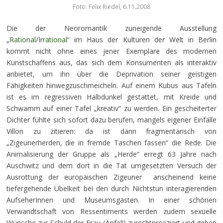
Foto: Felix Riedel, 6.11.2008
Die der Neoromantik zuneigende Ausstellung
„
Rational/Irrational
“ im Haus der Kulturen der Welt in Berlin
kommt nicht ohne eines jener Exemplare des modernen
Kunstschaffens aus, das sich dem Konsumenten als interaktiv
anbietet, um ihn über die Deprivation seiner geistigen
Fähigkeiten hinwegzuschmeicheln. Auf einem Kubus aus Tafeln
ist es im regressiven Halbdunkel gestattet, mit Kreide und
Schwamm auf einer Tafel „kreativ“ zu werden. Ein gescheiterter
Dichter fühlte sich sofort dazu berufen, mangels eigener Einfälle
Villon zu zitieren: da ist dann fragmentarisch von
„Zigeunerherden, die in fremde Taschen fassen“ die Rede. Die
Animalisierung der Gruppe als „Herde“ erregt 63 Jahre nach
Auschwitz und dem dort in die Tat umgesetzten Versuch der
Ausrottung der europäischen Zigeuner anscheinend keine
tiefergehende Übelkeit bei den durch Nichtstun interagierenden
AufseherInnen und Museumsgästen. In einer schönen
Verwandtschaft von Ressentiments werden zudem sexuelle
Wünsche zur Schuld der Frau (Äpfel!) zurechtprojiziert und geben