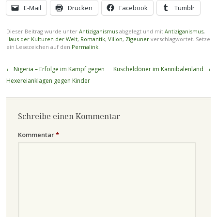
E-Mail
Drucken
Facebook
Tumblr
Dieser Beitrag wurde unter
Antiziganismus
abgelegt und mit
Antiziganismus
,
Haus der Kulturen der Welt
,
Romantik
,
Villon
,
Zigeuner
verschlagwortet. Setze
ein Lesezeichen auf den
Permalink
.
Beitragsnavigation
←
Nigeria – Erfolge im Kampf gegen
Kuscheldöner im Kannibalenland
→
Hexereianklagen gegen Kinder
Schreibe einen Kommentar
Kommentar
*