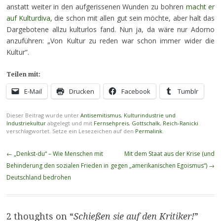
anstatt weiter in den aufgerissenen Wunden zu bohren
macht er
auf Kulturdiva
, die schon mit allen gut sein möchte, aber halt das
Dargebotene allzu kulturlos fand. Nun ja, da wäre nur Adorno
anzuführen: „Von Kultur zu reden war schon immer wider die
Kultur“.
Teilen mit:
E-Mail
Drucken
Facebook
Tumblr
Dieser Beitrag wurde unter
Antisemitismus
,
Kulturindustrie und
Industriekultur
abgelegt und mit
Fernsehpreis
,
Gottschalk
,
Reich-Ranicki
verschlagwortet. Setze ein Lesezeichen auf den
Permalink
.
Beitragsnavigation
←
„Denkst-du“ – Wie Menschen mit
Mit dem Staat aus der Krise (und
Behinderung den sozialen Frieden in
gegen „amerikanischen Egoismus“)
→
Deutschland bedrohen
2 thoughts on “
Schießen sie auf den Kritiker!
”