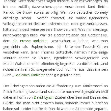
Thomas Gottschalk etwas sagen musste, blieb mir verborgen, da
ich nur zufällig dazwischenzappte. Anscheinend fand Reich-
Ranicki die Show etwas zu billig. Wer von deutscher Comedy
allerdings schon vorher erwartet, sie würde irgendeinen
Volksgenossen intellektuell diskriminieren oder gar zurücklassen,
hätte zumindest keine bessere Show verdient. Was mir allerdings
nicht verborgen blieb, war die Botschaft eben des Gottschalks,
dem
die Presse andichtet
, geschlichtet zu haben, was man
gemeinhin als Euphemismus für Unter-den-Teppich-Kehren
verstehen kann. Jener Thomas Gottschalk nämlich hatte einige
Minuten später die Chuzpe, irgendeinen Schwiegersohn von
Martin Walser ominös offenherzig begrüßen zu dürfen mit „und
richten sie ihrem Schwiegervater doch von mir aus, dass mir sein
Buch „
Tod eines Kritikers“
sehr gut gefallen hat“.
Der Schwiegersohn nahm die Aufforderung zum Kritikermord an
Reich-Ranicki gelassen und salbaderte noch weichgespülten Müll
daher in Form von
David-Lynch
-Zitaten über Sein und Dasein des
Glücks, das man nicht erhalten kann, sondern immer nur schon
haben soll. Leider hat Reich-Ranicki wohl die Altersmilde gepackt,