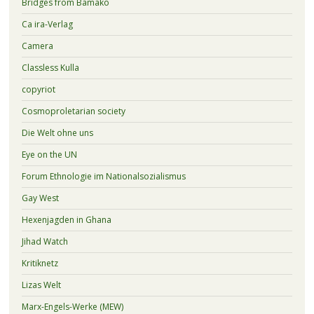
Bridges from Bamako
Ca ira-Verlag
Camera
Classless Kulla
copyriot
Cosmoproletarian society
Die Welt ohne uns
Eye on the UN
Forum Ethnologie im Nationalsozialismus
Gay West
Hexenjagden in Ghana
Jihad Watch
Kritiknetz
Lizas Welt
Marx-Engels-Werke (MEW)