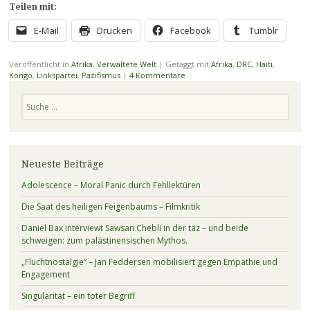
Teilen mit:
E-Mail
Drucken
Facebook
Tumblr
Veröffentlicht in
Afrika
,
Verwaltete Welt
|
Getaggt mit
Afrika
,
DRC
,
Haiti
,
Kongo
,
Linkspartei
,
Pazifismus
|
4 Kommentare
Suchen
Neueste Beiträge
Adolescence – Moral Panic durch Fehllektüren
Die Saat des heiligen Feigenbaums – Filmkritik
Daniel Bax interviewt Sawsan Chebli in der taz – und beide
schweigen: zum palästinensischen Mythos.
„Fluchtnostalgie“ – Jan Feddersen mobilisiert gegen Empathie und
Engagement
Singularität – ein toter Begriff