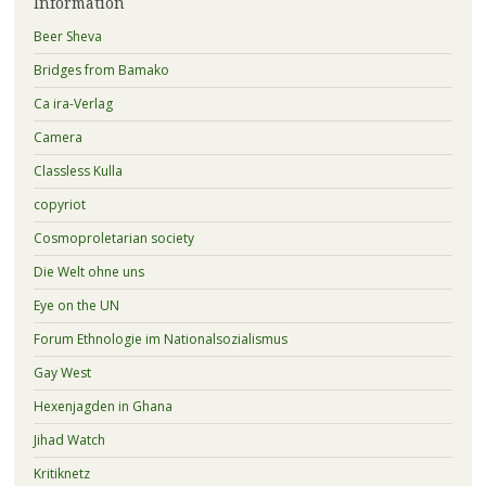
Information
Beer Sheva
Bridges from Bamako
Ca ira-Verlag
Camera
Classless Kulla
copyriot
Cosmoproletarian society
Die Welt ohne uns
Eye on the UN
Forum Ethnologie im Nationalsozialismus
Gay West
Hexenjagden in Ghana
Jihad Watch
Kritiknetz