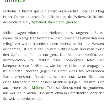
Mitleids
Nicholas D. Kristof spießt in einem kurzen Artikel über den Alltag
in der Demokratischen Republik Kongo die Widersprüchlichkeit
der Nothilfe auf: „
Orphaned, Raped and Ignored
.“
Mitleid, sagen Adorno und Horkheimer, ist ungerecht: Es ist
immer zu wenig. Der fromme Wunsch, alleine das Abwerfen von
Hilfsgütern werde irgendwo einen Menschen für den Westen
einnehmen, ist ein feiger. So wird nichts riskiert und man bleibt
den Opfern so fern es nur geht. Der Mut zum Konflikt, zur
Konfrontation und letztlich zum Kompromiss fehlt. Der
kompromisslose Pazifismus, wie ihn die Linkspartei propagiert,
ist äußerste Ignoranz gegen die Opfer eines frei rotierenden
Racketterrorismus. Rassismus ist nicht nur, wenn Skinheads
einen Afrikaner in der Berliner U-Bahn verprügeln. Rassismus ist
auch,
mehr als 4 Millionen Tote
schulterzuckend zu ignorieren,
nur weil sie in Afrika und nicht etwa in Unterfranken oder der
Schweiz ermordet wurden.