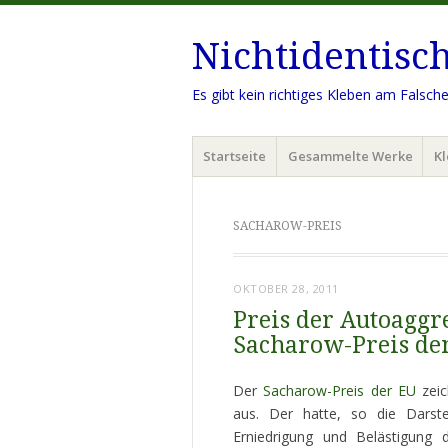
Nichtidentisc
Es gibt kein richtiges Kleben am Falsch
Menü
Zum
Startseite
Gesammelte Werke
Kl
Inhalt
springen
SACHAROW-PREIS
OKTOBER 28, 2011
Preis der Autoaggre
Sacharow-Preis den
Der
Sacharow-Preis der EU
zeic
aus. Der hatte, so die Darste
Erniedrigung und Belästigung