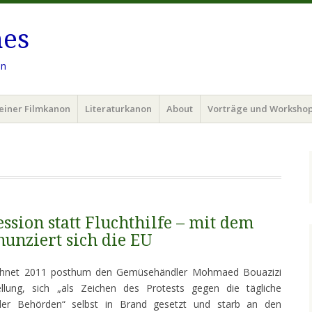
hes
en
einer Filmkanon
Literaturkanon
About
Vorträge und Worksho
ssion statt Fluchthilfe – mit dem
unziert sich die EU
hnet 2011 posthum den Gemüsehändler Mohmaed Bouazizi
llung, sich „als Zeichen des Protests gegen die tägliche
 der Behörden“ selbst in Brand gesetzt und starb an den