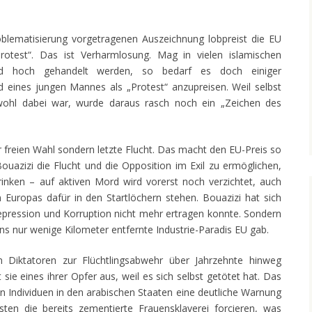
oblematisierung vorgetragenen Auszeichnung lobpreist die EU
Protest“. Das ist Verharmlosung. Mag in vielen islamischen
tod hoch gehandelt werden, so bedarf es doch einiger
id eines jungen Mannes als „Protest“ anzupreisen. Weil selbst
wohl dabei war, wurde daraus rasch noch ein „Zeichen des
er freien Wahl sondern letzte Flucht. Das macht den EU-Preis so
ouazizi die Flucht und die Opposition im Exil zu ermöglichen,
rinken – auf aktiven Mord wird vorerst noch verzichtet, auch
n Europas dafür in den Startlöchern stehen. Bouazizi hat sich
 Repression und Korruption nicht mehr ertragen konnte. Sondern
ins nur wenige Kilometer entfernte Industrie-Paradis EU gab.
 Diktatoren zur Flüchtlingsabwehr über Jahrzehnte hinweg
 sie eines ihrer Opfer aus, weil es sich selbst getötet hat. Das
n Individuen in den arabischen Staaten eine deutliche Warnung
isten die bereits zementierte Frauensklaverei forcieren, was