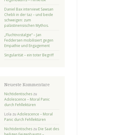
Daniel Bax interviewt Sawsan
Chebli in der taz – und beide
schweigen: zum
palästinensischen Mythos.
„Fluchtnostalgie“ – Jan
Feddersen mobilisiert gegen
Empathie und Engagement
Singularität – ein toter Begriff
Neueste Kommentare
Nichtidentisches
zu
Adolescence – Moral Panic
durch Fehllektüren
Lola
zu
Adolescence – Moral
Panic durch Fehllektüren
Nichtidentisches
zu
Die Saat des
heiligen Feigenbaums –