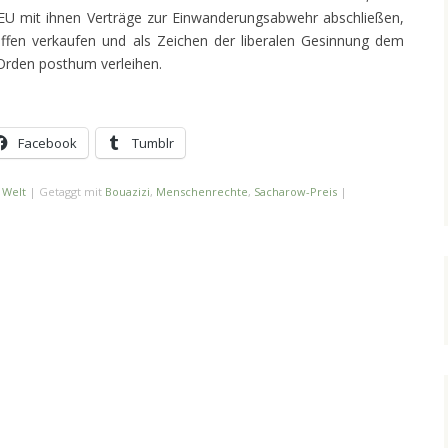
e EU mit ihnen Verträge zur Einwanderungsabwehr abschließen,
affen verkaufen und als Zeichen der liberalen Gesinnung dem
Orden posthum verleihen.
Facebook
Tumblr
 Welt
|
Getaggt mit
Bouazizi
,
Menschenrechte
,
Sacharow-Preis
|