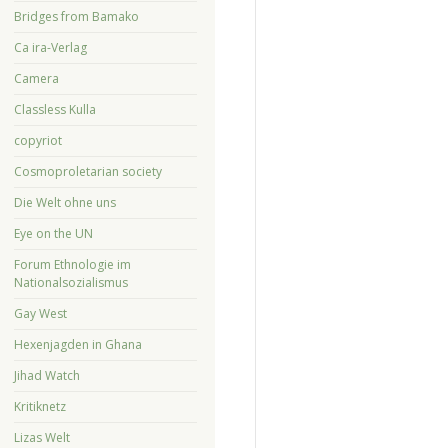
Bridges from Bamako
Ca ira-Verlag
Camera
Classless Kulla
copyriot
Cosmoproletarian society
Die Welt ohne uns
Eye on the UN
Forum Ethnologie im
Nationalsozialismus
Gay West
Hexenjagden in Ghana
Jihad Watch
Kritiknetz
Lizas Welt