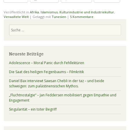
Veröffentlicht in
Afrika
,
Islamismus
,
Kulturindustrie und Industriekultur
,
Verwaltete Welt
|
Getaggt mit
Tunesien
|
5 Kommentare
Suchen
Neueste Beiträge
Adolescence – Moral Panic durch Fehllektüren
Die Saat des heiligen Feigenbaums – Filmkritik
Daniel Bax interviewt Sawsan Chebli in der taz – und beide
schweigen: zum palästinensischen Mythos.
„Fluchtnostalgie“ – Jan Feddersen mobilisiert gegen Empathie und
Engagement
Singularität – ein toter Begriff