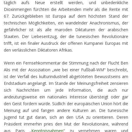
täglich aufs Neue erstellt werden, und unbedenkliche
Dioxinmengen fürchten die Arbeitenden mehr als die Rente mit
67. Zurückgeblieben ist Europa auf dem höchsten Stand der
technischen Möglichkeiten, ein wandelnder Anachronismus, der
gefährlicher ist als alle maroden Diktaturen der arabischen
Staaten. Der Liebesentzug, der die tunesischen Revolutionäre
trifft, ist ein finaler Ausdruck der offenen Kumpanei Europas mit
den verlässlichen Diktatoren Afrikas.
Wenn ein Fernsehkommentar die Stimmung nach der Flucht Ben
Alis mit der Assoziation „wie bei einer Fußball-WM“ beschreibt,
ist der Verfall des kulturindustriell abgetöteten Bewusstseins am
Endstadium angelangt. Im Stande der Meinungsfreiheit zensieren
sich Nachrichten um jede Information, die auch nur
andeutungsweise ein nationales Interesse übersteigt oder gar
den Geist fordern würde. Südlich der europäischen Union hört die
Meinung auf und fangen andere Kulturen an. Die tunesische
Jugend tut gut daran, sich an den USA zu orientieren. Deren
Präsident immerhin pries den Mut der Revolutionäre, während
aus Paris „
Kenntnisnahmen
“ zu vernehmen waren und