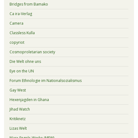
Bridges from Bamako
Ca ira-Verlag
Camera
Classless Kulla
copyriot
Cosmoproletarian society
Die Welt ohne uns
Eye on the UN
Forum Ethnologie im Nationalsozialismus
Gay West
Hexenjagden in Ghana
Jihad Watch
Kritiknetz
Lizas Welt
Marx-Engels-Werke (MEW)