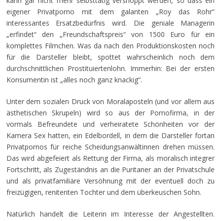
kann gar nicht mehr selbsttätig vershoppt werden, so dass ein
eigener Privatporno mit dem galanten „Roy das Rohr“
interessantes Ersatzbedürfnis wird. Die geniale Managerin
„erfindet“ den „Freundschaftspreis“ von 1500 Euro für ein
komplettes Filmchen. Was da nach den Produktionskosten noch
für die Darsteller bleibt, spottet wahrscheinlich noch dem
durchschnittlichen Prostituiertenlohn. Immerhin: Bei der ersten
Konsumentin ist „alles noch ganz knackig“.
Unter dem sozialen Druck von Moralaposteln (und vor allem aus
ästhetischen Skrupeln) wird so aus der Pornofirma, in der
vormals Befreundete und verheiratete Schönheiten vor der
Kamera Sex hatten, ein Edelbordell, in dem die Darsteller fortan
Privatpornos für reiche Scheidungsanwältinnen drehen müssen.
Das wird abgefeiert als Rettung der Firma, als moralisch integrer
Fortschritt, als Zugeständnis an die Puritaner an der Privatschule
und als privatfamiliäre Versöhnung mit der eventuell doch zu
freizügigen, renitenten Tochter und dem überkeuschen Sohn.
Natürlich handelt die Leiterin im Interesse der Angestellten.