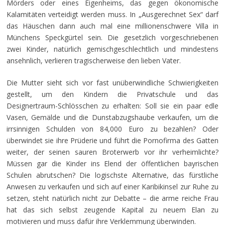
Mörders oder eines Eigenheims, das gegen ökonomische
Kalamitäten verteidigt werden muss. In „Ausgerechnet Sex“ darf
das Häuschen dann auch mal eine millionenschwere Villa in
Münchens Speckgürtel sein. Die gesetzlich vorgeschriebenen
zwei Kinder, natürlich gemischgeschlechtlich und mindestens
ansehnlich, verlieren tragischerweise den lieben Vater.
Die Mutter sieht sich vor fast unüberwindliche Schwierigkeiten
gestellt, um den Kindern die Privatschule und das
Designertraum-Schlösschen zu erhalten: Soll sie ein paar edle
Vasen, Gemälde und die Dunstabzugshaube verkaufen, um die
irrsinnigen Schulden von 84,000 Euro zu bezahlen? Oder
überwindet sie ihre Prüderie und führt die Pornofirma des Gatten
weiter, der seinen sauren Broterwerb vor ihr verheimlichte?
Müssen gar die Kinder ins Elend der öffentlichen bayrischen
Schulen abrutschen? Die logischste Alternative, das fürstliche
Anwesen zu verkaufen und sich auf einer Karibikinsel zur Ruhe zu
setzen, steht natürlich nicht zur Debatte – die arme reiche Frau
hat das sich selbst zeugende Kapital zu neuem Elan zu
motivieren und muss dafür ihre Verklemmung überwinden.