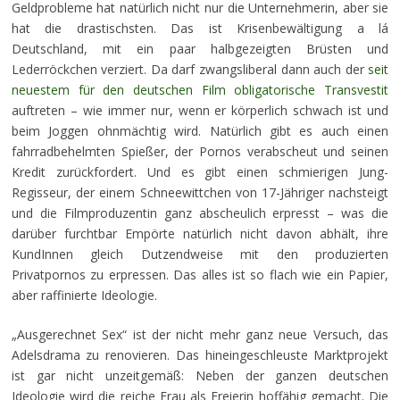
Geldprobleme hat natürlich nicht nur die Unternehmerin, aber sie
hat die drastischsten. Das ist Krisenbewältigung a lá
Deutschland, mit ein paar halbgezeigten Brüsten und
Lederröckchen verziert. Da darf zwangsliberal dann auch der
seit
neuestem für den deutschen Film obligatorische Transvestit
auftreten – wie immer nur, wenn er körperlich schwach ist und
beim Joggen ohnmächtig wird. Natürlich gibt es auch einen
fahrradbehelmten Spießer, der Pornos verabscheut und seinen
Kredit zurückfordert. Und es gibt einen schmierigen Jung-
Regisseur, der einem Schneewittchen von 17-Jähriger nachsteigt
und die Filmproduzentin ganz abscheulich erpresst – was die
darüber furchtbar Empörte natürlich nicht davon abhält, ihre
KundInnen gleich Dutzendweise mit den produzierten
Privatpornos zu erpressen. Das alles ist so flach wie ein Papier,
aber raffinierte Ideologie.
„Ausgerechnet Sex“ ist der nicht mehr ganz neue Versuch, das
Adelsdrama zu renovieren. Das hineingeschleuste Marktprojekt
ist gar nicht unzeitgemäß: Neben der ganzen deutschen
Ideologie wird die reiche Frau als Freierin hoffähig gemacht. Die