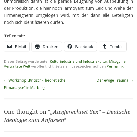
Unmoralisch daran ist die perfide Leugnung von Ausbeutung in
der Produktion, die hier noch larmoyant zum Leid und Wehe der
Firmeneignerin umgelogen wird, mit der dann alle Beteiligten
noch sich identifizieren dürfen.
Teilen mit:
E-Mail
Drucken
Facebook
Tumblr
Dieser Beitrag wurde unter
Kulturindustrie und Industriekultur
,
Misogynie
,
Verwaltete Welt
veröffentlicht. Setze ein Lesezeichen auf den
Permalink
.
Beitragsnavigation
←
Workshop „Kritisch-Theoretische
Der ewige Trauma
→
Filmanalyse“ in Marburg
One thought on “
„Ausgerechnet Sex“ – Deutsche
Ideologie zum Anfassen
”