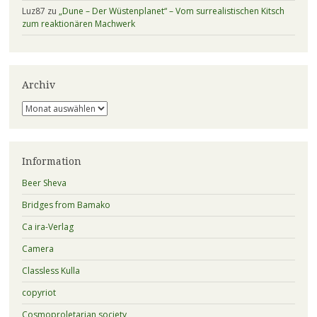
Luz87
zu
„Dune – Der Wüstenplanet“ – Vom surrealistischen Kitsch
zum reaktionären Machwerk
Archiv
Archiv
Information
Beer Sheva
Bridges from Bamako
Ca ira-Verlag
Camera
Classless Kulla
copyriot
Cosmoproletarian society