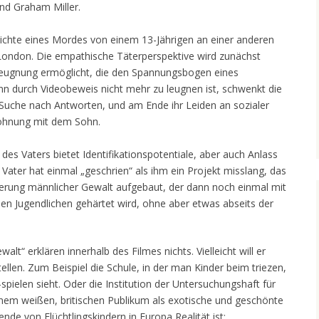
nd Graham Miller.
hichte eines Mordes von einem 13-Jährigen an einer anderen
London. Die empathische Täterperspektive wird zunächst
eugnung ermöglicht, die den Spannungsbogen eines
ann durch Videobeweis nicht mehr zu leugnen ist, schwenkt die
n Suche nach Antworten, und am Ende ihr Leiden an sozialer
öhnung mit dem Sohn.
 des Vaters bietet Identifikationspotentiale, aber auch Anlass
Vater hat einmal „geschrien“ als ihm ein Projekt misslang, das
ierung männlicher Gewalt aufgebaut, der dann noch einmal mit
en Jugendlichen gehärtet wird, ohne aber etwas abseits der
walt“ erklären innerhalb des Filmes nichts. Vielleicht will er
tellen. Zum Beispiel die Schule, in der man Kinder beim triezen,
pielen sieht. Oder die Institution der Untersuchungshaft für
 einem weißen, britischen Publikum als exotische und geschönte
de von Flüchtlingskindern in Europa Realität ist: