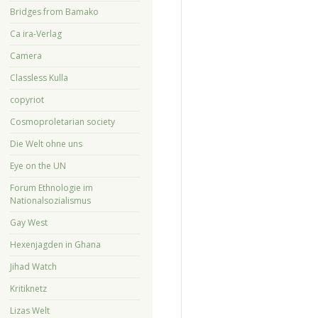
Bridges from Bamako
Ca ira-Verlag
Camera
Classless Kulla
copyriot
Cosmoproletarian society
Die Welt ohne uns
Eye on the UN
Forum Ethnologie im
Nationalsozialismus
Gay West
Hexenjagden in Ghana
Jihad Watch
Kritiknetz
Lizas Welt