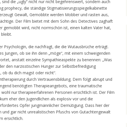
 sind die „ugly“ nicht nur nicht begehrenswert, sondern auch
illing prophecy, die ständige Stigmatisierungsspiegelkabinette
 erzeugt Gewalt, Gemobbte werden Mobber und rasten aus,
ächtige. Der Film bietet mit dem Sohn des Detectives zaghaft
er gemobbt wird, nicht normschön ist, einen kalten Vater hat,
bleibt.
der Psychologin, die nachfragt, die die Wutausbrüche erträgt.
des Jungen, ob sie ihn denn „möge“, mit einem schweigenden
ortet, anstatt einzelne Sympathieaspekte zu benennen: „Was
der den narzisstischen Hunger zur Selbstbefriedigung
 ob du dich magst oder nicht“.
ntherapierung durch Vertrauensbildung. Dem folgt abrupt und
ingend benötigten Therapieangebots, eine traumatische
n wohl nur therapieerfahrenen Personen ersichtlich ist. Der Film
ikum eher den Jugendlichen als explosiv vor und die
erfordertes Opfer jungmännlicher Demütigung. Dass hier der
n und gar nicht unrealistischen Pfuschs von Gutachtengewalt
m ersichtlich.