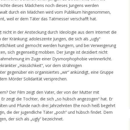
chichte dieses Mädchens noch dieses Jungens werden
gewalt durch ein Mädchen wird vom Publikum hingenommen,
ent, weil er dem Täter das Tatmesser verschafft hat.
t nicht in der Ansteckung durch Ideologie aus dem Internet die
 der Kränkung: adoleszente Jungen, die sich als „ugly“
rtlichkeit und gemocht werden hungern, und bei Verweigerung
n, sich gegenseitig mobben. Der Junge ist dezidiert nicht
stwahrnehmung im Zuge einer Dysmorphophobie verinnerlicht.
kränkter „Hässlichkeit“, vor dem strähnigen
er gegenüber ein organisiertes „wir“ ankündigt, eine Gruppe
 dem Mörder Solidarität versprechen.
em? Der Film zeigt den Vater, der von der Mutter mit
Er zeigt die Tochter, die sich „so hübsch angezogen“ hat. Er
 Falten und Pfunde nach drei Jahrzehnten Ehe noch heiß begehrt
gin, die der jugendliche Täter „posh“ und hübsch findet. Dem
en, der sich als „ugly“ bezeichnet.