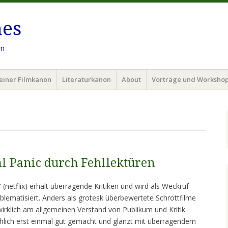
hes
en
einer Filmkanon
Literaturkanon
About
Vorträge und Worksho
l Panic durch Fehllektüren
 (netflix) erhält überragende Kritiken und wird als Weckruf
lematisiert. Anders als grotesk überbewertete Schrottfilme
irklich am allgemeinen Verstand von Publikum und Kritik
ächlich erst einmal gut gemacht und glänzt mit überragendem