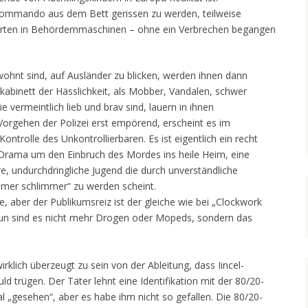
ommando aus dem Bett gerissen zu werden, teilweise
arten in Behördernmaschinen – ohne ein Verbrechen begangen
ohnt sind, auf Ausländer zu blicken, werden ihnen dann
lkabinett der Hässlichkeit, als Mobber, Vandalen, schwer
e vermeintlich lieb und brav sind, lauern in ihnen
orgehen der Polizei erst empörend, erscheint es im
Kontrolle des Unkontrollierbaren. Es ist eigentlich ein recht
s Drama um den Einbruch des Mordes ins heile Heim, eine
, undurchdringliche Jugend die durch unverständliche
mer schlimmer“ zu werden scheint.
e, aber der Publikumsreiz ist der gleiche wie bei „Clockwork
un sind es nicht mehr Drogen oder Mopeds, sondern das
irklich überzeugt zu sein von der Ableitung, dass Iincel-
trügen. Der Täter lehnt eine Identifikation mit der 80/20-
l „gesehen“, aber es habe ihm nicht so gefallen. Die 80/20-