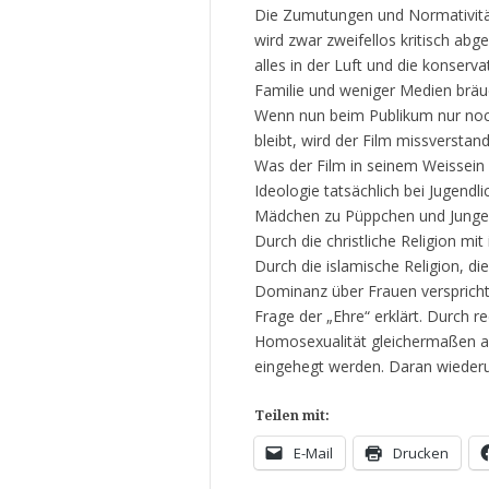
Die Zumutungen und Normativität
wird zwar zweifellos kritisch abg
alles in der Luft und die konser
Familie und weniger Medien bräuc
Wenn nun beim Publikum nur noch
bleibt, wird der Film missverstand
Was der Film in seinem Weissein 
Ideologie tatsächlich bei Jugendl
Mädchen zu Püppchen und Jungen
Durch die christliche Religion mi
Durch die islamische Religion, d
Dominanz über Frauen verspricht 
Frage der „Ehre“ erklärt. Durch r
Homosexualität gleichermaßen abg
eingehegt werden. Daran wiederu
Teilen mit:
E-Mail
Drucken