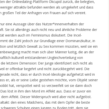
ten der Onlinedating-Plattform Okcupid zurück, die belegten,
weniger attraktiv befunden werden als umgekehrt und dass
n großen Teil der Anfragen von Frauen auf sich vereint.
nur eine Aussage über das Nutzer*innenverhalten der
aft. Sie ist allerdings auch nicht neu und ähnliche Probleme der
vität werden auch im Feminismus diskutiert. Die Incel-
mmt die Zahl jedoch zur Grundlage einer Dominanzkultur, in
ion und letztlich Gewalt zu Sex kommen müssten, weil sie ein
egenbewegung macht man sich über Männer lustig, die an der
haftlich-kulturell entstandenen Ungleichverteilung von
t die letztere Dimension: Der Junge identifiziert sich nicht als
 weil er offenbar begehrt und nicht zurückbegehrt wird. Die
t gerade nicht, dass er durch Incel-Ideologie aufgehetzt wird in
ss er, als er seine Liebe gestehen möchte, vom Objekt seiner
mobbt hat, verspottet wird: so verzweifelt sei sie dann doch
) Das löst in ihm den Mord im Affekt aus. Dass er zuvor ein
 dem Affekt. Dieser Widerspruch wird aber nicht aufgelöst.
waltakt: den eines Mädchens, das mit dem Opfer die beste
t schweren Schuhen einen Jungen zu Boden tritt, dem sie