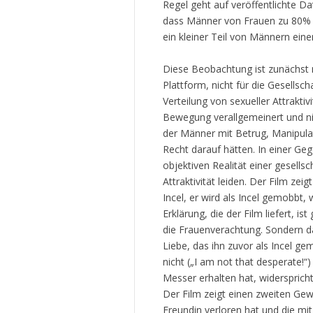
Regel geht auf veröffentlichte Da
dass Männer von Frauen zu 80% 
ein kleiner Teil von Männern eine
Diese Beobachtung ist zunächst 
Plattform, nicht für die Gesellsch
Verteilung von sexueller Attrakti
Bewegung verallgemeinert und ni
der Männer mit Betrug, Manipulat
Recht darauf hätten. In einer G
objektiven Realität einer gesellsc
Attraktivität leiden. Der Film zeig
Incel, er wird als Incel gemobbt,
Erklärung, die der Film liefert, is
die Frauenverachtung. Sondern da
Liebe, das ihn zuvor als Incel ge
nicht („I am not that desperate!“
Messer erhalten hat, widerspricht
Der Film zeigt einen zweiten Ge
Freundin verloren hat und die mi