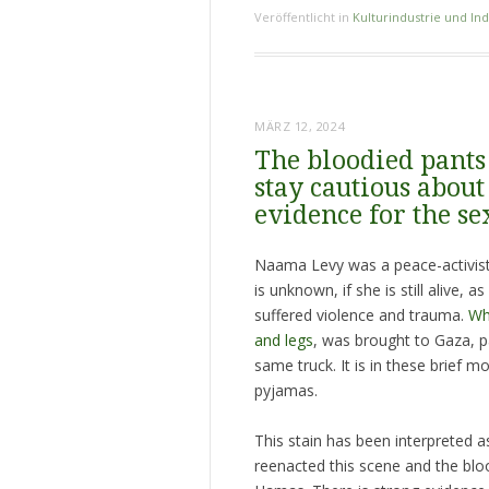
Veröffentlicht in
Kulturindustrie und Ind
MÄRZ 12, 2024
The bloodied pants
stay cautious about
evidence for the s
Naama Levy was a peace-activist 
is unknown, if she is still alive
suffered violence and trauma.
Wh
and legs
, was brought to Gaza, p
same truck. It is in these brief 
pyjamas.
This stain has been interpreted a
reenacted this scene and the blo