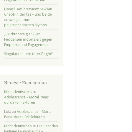
Daniel Bax interviewt Sawsan
Chebli in der taz – und beide
schweigen: zum
palästinensischen Mythos.
„Fluchtnostalgie“ – Jan
Feddersen mobilisiert gegen
Empathie und Engagement
Singularität – ein toter Begriff
Neueste Kommentare
Nichtidentisches
zu
Adolescence – Moral Panic
durch Fehllektüren
Lola
zu
Adolescence – Moral
Panic durch Fehllektüren
Nichtidentisches
zu
Die Saat des
heiligen Feigenbaums –