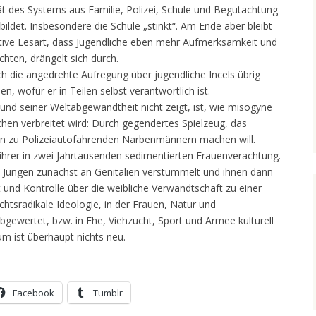
 des Systems aus Familie, Polizei, Schule und Begutachtung
ebildet. Insbesondere die Schule „stinkt“. Am Ende aber bleibt
vative Lesart, dass Jugendliche eben mehr Aufmerksamkeit und
hten, drängelt sich durch.
 die angedrehte Aufregung über jugendliche Incels übrig
en, wofür er in Teilen selbst verantwortlich ist.
und seiner Weltabgewandtheit nicht zeigt, ist, wie misogyne
ichen verbreitet wird: Durch gegendertes Spielzeug, das
 zu Polizeiautofahrenden Narbenmännern machen will.
t ihrer in zwei Jahrtausenden sedimentierten Frauenverachtung.
ie Jungen zunächst an Genitalien verstümmelt und ihnen dann
und Kontrolle über die weibliche Verwandtschaft zu einer
echtsradikale Ideologie, in der Frauen, Natur und
ewertet, bzw. in Ehe, Viehzucht, Sport und Armee kulturell
m ist überhaupt nichts neu.
Facebook
Tumblr