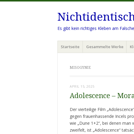
Nichtidentisc
Es gibt kein richtiges Kleben am Falsch
Menü
Zum
Startseite
Gesammelte Werke
Kl
Inhalt
springen
MISOGYNIE
APRIL 15, 2025
Adolescence – Mora
Der vierteilige Film „Adolescence“
gegen frauenhassende Incels prob
wie „Dune 1+2“, bei denen man w
zweifelt, ist „Adolescence“ tats