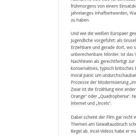
frühmorgens von einem Einsatzk
jahrelanges Inhaftiertwerden, W
zu haben.
Und wie die weißen Europäer gew
Jugendliche vorgeführt: als Gruse
Erziehbare und gerade dort, wo si
unberechenbare Mörder. Ist das V
Nachhinein als gerechtfertigt zur 
konservatives, typisch britische
moral panic um undurchschaubare
Prozesse der Modernisierung „im
Zwar ist die Erzählung eine ander
Orange“ oder „Quadrophenia“. N
Internet und „Incels“.
Dabei scheint der Film gar nicht w
Themen am Gewaltausbruch schuld 
Regel ab. Incel-Videos habe er ma