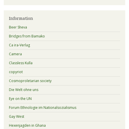
Information
Beer Sheva
Bridges from Bamako
Ca ira-Verlag
Camera
Classless Kulla
copyriot
Cosmoproletarian society
Die Welt ohne uns
Eye on the UN
Forum Ethnologie im Nationalsozialismus
Gay West
Hexenjagden in Ghana