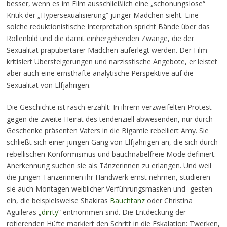
besser, wenn es im Film ausschließlich eine „schonungslose“
Kritik der „Hypersexualisierung“ junger Mädchen sieht. Eine
solche reduktionistische Interpretation spricht Bände über das
Rollenbild und die damit einhergehenden Zwänge, die der
Sexualität präpubertärer Mädchen auferlegt werden. Der Film
kritisiert Übersteigerungen und narzisstische Angebote, er leistet
aber auch eine ernsthafte analytische Perspektive auf die
Sexualität von Elfjährigen.
Die Geschichte ist rasch erzählt: In ihrem verzweifelten Protest
gegen die zweite Heirat des tendenziell abwesenden, nur durch
Geschenke präsenten Vaters in die Bigamie rebelliert Amy. Sie
schließt sich einer jungen Gang von Elfjährigen an, die sich durch
rebellischen Konformismus und bauchnabelfreie Mode definiert.
Anerkennung suchen sie als Tänzerinnen zu erlangen. Und weil
die jungen Tänzerinnen ihr Handwerk ernst nehmen, studieren
sie auch Montagen weiblicher Verführungsmasken und -gesten
ein, die beispielsweise Shakiras
Bauchtanz
oder Christina
Aguileras „
dirrty
“ entnommen sind. Die Entdeckung der
rotierenden Hüfte markiert den Schritt in die Eskalation: Twerken,