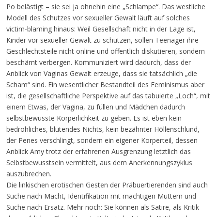
Po belästigt – sie sei ja ohnehin eine „Schlampe“. Das westliche
Modell des Schutzes vor sexueller Gewalt läuft auf solches
victim-blaming hinaus: Weil Gesellschaft nicht in der Lage ist,
Kinder vor sexueller Gewalt zu schützen, sollen Teenager ihre
Geschlechtsteile nicht online und öffentlich diskutieren, sondern
beschämt verbergen. Kommuniziert wird dadurch, dass der
Anblick von Vaginas Gewalt erzeuge, dass sie tatsächlich „die
Scham“ sind. Ein wesentlicher Bestandteil des Feminismus aber
ist, die gesellschaftliche Perspektive auf das tabuierte „Loch“, mit
einem Etwas, der Vagina, zu füllen und Mädchen dadurch
selbstbewusste Körperlichkeit zu geben. Es ist eben kein
bedrohliches, blutendes Nichts, kein bezähnter Höllenschlund,
der Penes verschlingt, sondern ein eigener Körperteil, dessen
Anblick Amy trotz der erfahrenen Ausgrenzung letztlich das
Selbstbewusstsein vermittelt, aus dem Anerkennungszyklus
auszubrechen.
Die linkischen erotischen Gesten der Präbuertierenden sind auch
Suche nach Macht, Identifikation mit mächtigen Müttern und
Suche nach Ersatz. Mehr noch: Sie können als Satire, als Kritik