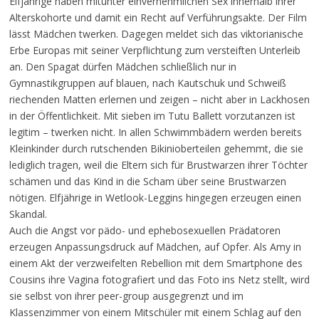
Elfjährige haben mitunter einvernehmlichen Sex innerhalb ihrer
Alterskohorte und damit ein Recht auf Verführungsakte. Der Film
lässt Mädchen twerken. Dagegen meldet sich das viktorianische
Erbe Europas mit seiner Verpflichtung zum versteiften Unterleib
an. Den Spagat dürfen Mädchen schließlich nur in
Gymnastikgruppen auf blauen, nach Kautschuk und Schweiß
riechenden Matten erlernen und zeigen – nicht aber in Lackhosen
in der Öffentlichkeit. Mit sieben im Tutu Ballett vorzutanzen ist
legitim – twerken nicht. In allen Schwimmbädern werden bereits
Kleinkinder durch rutschenden Bikinioberteilen gehemmt, die sie
lediglich tragen, weil die Eltern sich für Brustwarzen ihrer Töchter
schämen und das Kind in die Scham über seine Brustwarzen
nötigen. Elfjährige in Wetlook-Leggins hingegen erzeugen einen
Skandal.
Auch die Angst vor pädo- und ephebosexuellen Prädatoren
erzeugen Anpassungsdruck auf Mädchen, auf Opfer. Als Amy in
einem Akt der verzweifelten Rebellion mit dem Smartphone des
Cousins ihre Vagina fotografiert und das Foto ins Netz stellt, wird
sie selbst von ihrer peer-group ausgegrenzt und im
Klassenzimmer von einem Mitschüler mit einem Schlag auf den