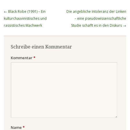
Beitragsnavigation
←
Black Robe (1991) – Ein
Die angebliche Intoleranz der Linken
kulturchauvinistisches und
– eine pseudowissenschaftliche
rassistisches Machwerk
Studie schafft es in den Diskurs
→
Schreibe einen Kommentar
Kommentar
*
Name
*