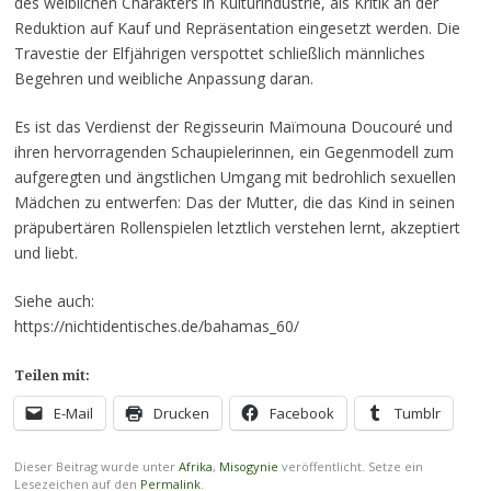
des weiblichen Charakters in Kulturindustrie, als Kritik an der
Reduktion auf Kauf und Repräsentation eingesetzt werden. Die
Travestie der Elfjährigen verspottet schließlich männliches
Begehren und weibliche Anpassung daran.
Es ist das Verdienst der Regisseurin Maïmouna Doucouré und
ihren hervorragenden Schaupielerinnen, ein Gegenmodell zum
aufgeregten und ängstlichen Umgang mit bedrohlich sexuellen
Mädchen zu entwerfen: Das der Mutter, die das Kind in seinen
präpubertären Rollenspielen letztlich verstehen lernt, akzeptiert
und liebt.
Siehe auch:
https://nichtidentisches.de/bahamas_60/
Teilen mit:
E-Mail
Drucken
Facebook
Tumblr
Dieser Beitrag wurde unter
Afrika
,
Misogynie
veröffentlicht. Setze ein
Lesezeichen auf den
Permalink
.