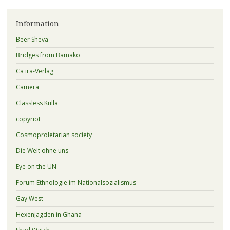
Information
Beer Sheva
Bridges from Bamako
Ca ira-Verlag
Camera
Classless Kulla
copyriot
Cosmoproletarian society
Die Welt ohne uns
Eye on the UN
Forum Ethnologie im Nationalsozialismus
Gay West
Hexenjagden in Ghana