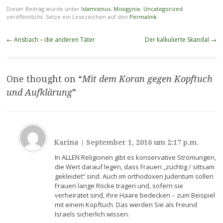
Dieser Beitrag wurde unter
Islamismus
,
Misogynie
,
Uncategorized
veröffentlicht. Setze ein Lesezeichen auf den
Permalink
.
Beitragsnavigation
←
Ansbach – die anderen Täter
Der kalkulierte Skandal
→
One thought on “
Mit dem Koran gegen Kopftuch
und Aufklärung
”
Karina
|
September 1, 2016 um 2:17 p.m.
In ALLEN Religionen gibt es konservative Strömungen,
die Wert darauf legen, dass Frauen „züchtig / sittsam
gekleidet“ sind. Auch im orthodoxen Judentum sollen
Frauen lange Röcke tragen und, sofern sie
verheiratet sind, ihre Haare bedecken – zum Beispiel
mit einem Kopftuch. Das werden Sie als Freund
Israels sicherlich wissen.