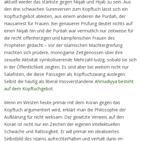
aktuell wieder das stärkste gegen Niqab und Hijab zu sein. Aus
den drei schwachen Surenversen zum Kopftuch lässt sich ein
Kopftuchgebot ableiten, aus einem anderen die Purdah, der
Hausarrest für Frauen. Bei genauerer Prüfung deutet nichts auf
einen Niqab hin und die Purdah war vermutlich nur zeitweise für
die recht offenherzigen und kämpferischen Frauen des
Propheten gedacht – vor der islamischen Machtergreifung
machten sich prüdere, monogame Zeitgenossen über ihre
sexuelle Aktivität symbolisierende Mehrzahl lustig, sobald sie sich
in der Öffentlichkeit zeigten. Es sind aber bei weitem nicht nur
Salafisten, die diese Passagen als Kopftuchzwang auslegen.
Selbst die häufig als liberal missverstandene
Ahmadiyya besteht
auf dem Kopftuchgebo
t.
Wenn im Westen heute primär mit dem Koran gegen das
Kopftuch argumentiert wird, erklärt man die Philosophie der
Aufklärung für nicht wirksam. Der gewitzte Verweis auf den
Koran ist nicht nur ein Zeichen der eigenen intellektuellen
Schwäche und Ratlosigkeit. Er will primär ein idealisiertes
Selbstbild des Islams aufrechterhalten und verhält dann im