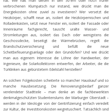
hat: Wie hält man diesen in den 50-ern oder noch früher
verbrochenen Klumpatsch nur instand, wie drückt man die
Energiekosten ohne zuviel zu investieren? Wer versetzt die
Heizkörper, schafft neue an, isoliert die Heizkörpernischen und
Rolladenkästen, setzt neue Fenster ein, isoliert die Fassade oder
Innenräume fachgerecht, tauscht uralte Wasser- und
Stromleitungen aus, isoliert das Dach oder wenigstens die
Geschossdecke, beseitigt die Wärmebrücken, regelt die
Brandschutzversicherung und befüllt die neue
Scheitbefeuerungsanlage oder den Grundofen? Und wie drückt
man aus eigenem Interesse die Löhne der Handwerker, der
Ingenieure, die Solarkollektoren entwerfen, der Arbeiter, die die
Türklinken aus gebürstetem Edelstahl herstellen?
An solchen Folgekosten scheiterte so mancher Hauskauf und so
manche Hausbesetzung. Die Renovierungsbedarf ganzer
verelendeter Stadtteile – man denke an die fachbewerkten
denkmalgeschützten Studentenslums der Marburger Oberstadt –
werden in der Ideologie von der Gentrifizierung einfach veredelt
zur Kultur, die Investitionskosten wegretuschiert. Tatsächlich sind