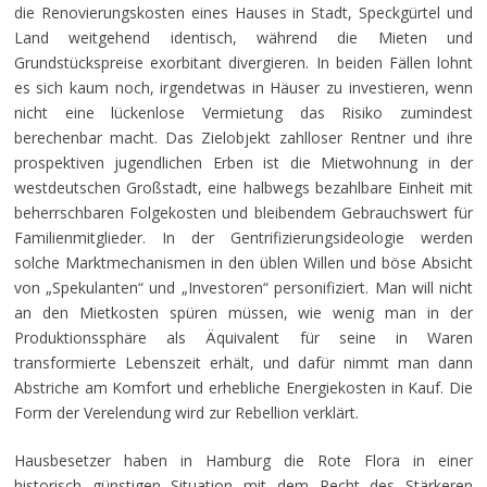
die Renovierungskosten eines Hauses in Stadt, Speckgürtel und
Land weitgehend identisch, während die Mieten und
Grundstückspreise exorbitant divergieren. In beiden Fällen lohnt
es sich kaum noch, irgendetwas in Häuser zu investieren, wenn
nicht eine lückenlose Vermietung das Risiko zumindest
berechenbar macht. Das Zielobjekt zahlloser Rentner und ihre
prospektiven jugendlichen Erben ist die Mietwohnung in der
westdeutschen Großstadt, eine halbwegs bezahlbare Einheit mit
beherrschbaren Folgekosten und bleibendem Gebrauchswert für
Familienmitglieder. In der Gentrifizierungsideologie werden
solche Marktmechanismen in den üblen Willen und böse Absicht
von „Spekulanten“ und „Investoren“ personifiziert. Man will nicht
an den Mietkosten spüren müssen, wie wenig man in der
Produktionssphäre als Äquivalent für seine in Waren
transformierte Lebenszeit erhält, und dafür nimmt man dann
Abstriche am Komfort und erhebliche Energiekosten in Kauf. Die
Form der Verelendung wird zur Rebellion verklärt.
Hausbesetzer haben in Hamburg die Rote Flora in einer
historisch günstigen Situation mit dem Recht des Stärkeren