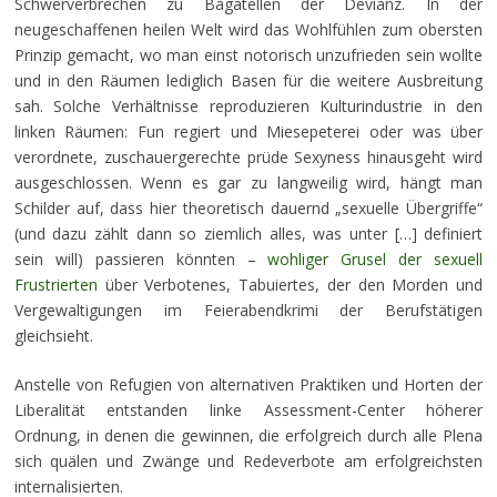
Schwerverbrechen zu Bagatellen der Devianz. In der
neugeschaffenen heilen Welt wird das Wohlfühlen zum obersten
Prinzip gemacht, wo man einst notorisch unzufrieden sein wollte
und in den Räumen lediglich Basen für die weitere Ausbreitung
sah. Solche Verhältnisse reproduzieren Kulturindustrie in den
linken Räumen: Fun regiert und Miesepeterei oder was über
verordnete, zuschauergerechte prüde Sexyness hinausgeht wird
ausgeschlossen. Wenn es gar zu langweilig wird, hängt man
Schilder auf, dass hier theoretisch dauernd „sexuelle Übergriffe“
(und dazu zählt dann so ziemlich alles, was unter […] definiert
sein will) passieren könnten –
wohliger Grusel der sexuell
Frustrierten
über Verbotenes, Tabuiertes, der den Morden und
Vergewaltigungen im Feierabendkrimi der Berufstätigen
gleichsieht.
Anstelle von Refugien von alternativen Praktiken und Horten der
Liberalität entstanden linke Assessment-Center höherer
Ordnung, in denen die gewinnen, die erfolgreich durch alle Plena
sich quälen und Zwänge und Redeverbote am erfolgreichsten
internalisierten.