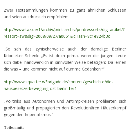
Zwei Textsammlungen kommen zu ganz ähnlichen Schlüssen
und seien ausdrücklich empfohlen:
http://www.taz.de/1/archiv/print-archiv/printressorts/digi-artikel/?
ressort=sw&dig=2008/09/27/a0051&cHash=8c1e824b3c
„So sah das zynischerweise auch der damalige Berliner
Kripoleiter Schenk: „Es ist doch prima, wenn die jungen Leute
sich dabei handwerklich in sinnvoller Weise betätigen: Da lernen
die was – und kommen nicht auf dumme Gedanken.““
http://www.squatter.w3brigade.de/content/geschichte/die-
hausbesetzerbewegung-ost-berlin-teil1
„Politniks aus Autono­men und Antiimpkreisen profilierten sich
großmäulig und propagierten den Revolutionä­ren Häuserkampf
gegen den Imperialismus.“
Teilen mit: