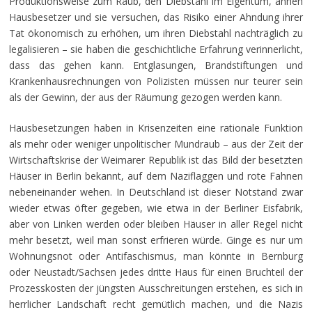
Produktionsweise zum Raub, den Diebstahl im Eigentum, ahnen
Hausbesetzer und sie versuchen, das Risiko einer Ahndung ihrer
Tat ökonomisch zu erhöhen, um ihren Diebstahl nachträglich zu
legalisieren – sie haben die geschichtliche Erfahrung verinnerlicht,
dass das gehen kann. Entglasungen, Brandstiftungen und
Krankenhausrechnungen von Polizisten müssen nur teurer sein
als der Gewinn, der aus der Räumung gezogen werden kann.
Hausbesetzungen haben in Krisenzeiten eine rationale Funktion
als mehr oder weniger unpolitischer Mundraub – aus der Zeit der
Wirtschaftskrise der Weimarer Republik ist das Bild der besetzten
Häuser in Berlin bekannt, auf dem Naziflaggen und rote Fahnen
nebeneinander wehen. In Deutschland ist dieser Notstand zwar
wieder etwas öfter gegeben, wie etwa in der Berliner Eisfabrik,
aber von Linken werden oder bleiben Häuser in aller Regel nicht
mehr besetzt, weil man sonst erfrieren würde. Ginge es nur um
Wohnungsnot oder Antifaschismus, man könnte in Bernburg
oder Neustadt/Sachsen jedes dritte Haus für einen Bruchteil der
Prozesskosten der jüngsten Ausschreitungen erstehen, es sich in
herrlicher Landschaft recht gemütlich machen, und die Nazis