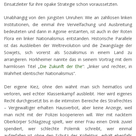
Einsatzleiter für ihre opake Strategie schon voraussetzten.
Unabhängig von den jüngsten Unruhen: Wie an zahllosen linken
Institutionen, die einmal ihre Vervielfachung und Ausbreitung
bedeuteten und dann in Agonie erstarrten, ist auch in der Roten
Flora ein linker Nationalismus entstanden. Historische Parallele
ist das Ausbleiben der Weltrevolution und die Zwangslage der
Sowjets, sich vorerst als Sozialismus in einem Land zu
arrangieren. Horkheimer nannte das in seinem Vortrag mit dem
harmlosen Titel „
Die Zukunft der Ehe
“: „linker und rechter, in
Wahrheit identischer Nationalismus“.
Der eigene Kiez, ohne den wähnt man sich heimatlos und
verloren, weil echter Klassenkampf ausbleibt. Hier wird eigenes
Recht durchgesetzt bis in die intimsten Bereiche des Strafrechtes
– Vergewaltiger erhalten Hausverbot, aber keine Anzeige, weil
man nicht mit der Polizei kooperieren will. Wer mit nacktem
Oberkörper Schlagzeug spielt, wer einer Frau einen Drink zuviel
spendiert, wer schlechte Polemik schreibt, wer einmal
aufgefallen ist ohne den Schutz des Kollektivs, erhält ebenfalls