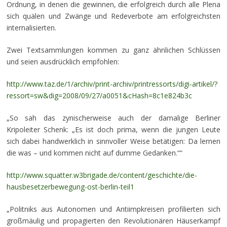
Ordnung, in denen die gewinnen, die erfolgreich durch alle Plena
sich quälen und Zwänge und Redeverbote am erfolgreichsten
internalisierten.
Zwei Textsammlungen kommen zu ganz ähnlichen Schlüssen
und seien ausdrücklich empfohlen:
http://www.taz.de/1/archiv/print-archiv/printressorts/digi-artikel/?
ressort=sw&dig=2008/09/27/a0051&cHash=8c1e824b3c
„So sah das zynischerweise auch der damalige Berliner
Kripoleiter Schenk: „Es ist doch prima, wenn die jungen Leute
sich dabei handwerklich in sinnvoller Weise betätigen: Da lernen
die was – und kommen nicht auf dumme Gedanken.““
http://www.squatter.w3brigade.de/content/geschichte/die-
hausbesetzerbewegung-ost-berlin-teil1
„Politniks aus Autono­men und Antiimpkreisen profilierten sich
großmäulig und propagierten den Revolutionä­ren Häuserkampf