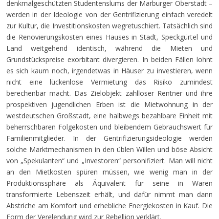
denkmalgeschützten Studentenslums der Marburger Oberstadt –
werden in der Ideologie von der Gentrifizierung einfach veredelt
zur Kultur, die Investitionskosten wegretuschiert. Tatsächlich sind
die Renovierungskosten eines Hauses in Stadt, Speckgürtel und
Land weitgehend identisch, während die Mieten und
Grundstückspreise exorbitant divergieren. In beiden Fällen lohnt
es sich kaum noch, irgendetwas in Häuser zu investieren, wenn
nicht eine lückenlose Vermietung das Risiko zumindest
berechenbar macht. Das Zielobjekt zahlloser Rentner und ihre
prospektiven jugendlichen Erben ist die Mietwohnung in der
westdeutschen Großstadt, eine halbwegs bezahlbare Einheit mit
beherrschbaren Folgekosten und bleibendem Gebrauchswert für
Familienmitglieder. In der Gentrifizierungsideologie werden
solche Marktmechanismen in den üblen Willen und böse Absicht
von „Spekulanten“ und „Investoren“ personifiziert. Man will nicht
an den Mietkosten spüren müssen, wie wenig man in der
Produktionssphäre als Äquivalent für seine in Waren
transformierte Lebenszeit erhält, und dafür nimmt man dann
Abstriche am Komfort und erhebliche Energiekosten in Kauf. Die
Form der Verelendung wird zur Rebellion verklärt.