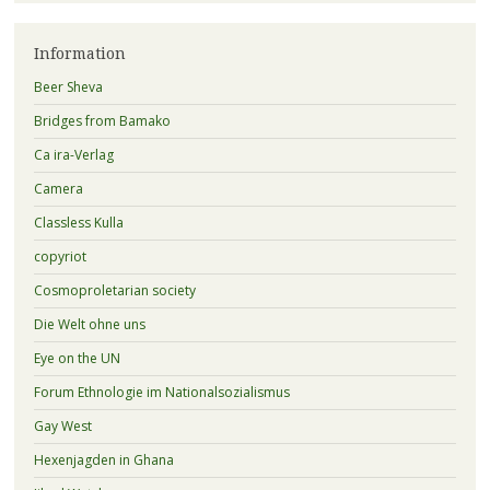
Information
Beer Sheva
Bridges from Bamako
Ca ira-Verlag
Camera
Classless Kulla
copyriot
Cosmoproletarian society
Die Welt ohne uns
Eye on the UN
Forum Ethnologie im Nationalsozialismus
Gay West
Hexenjagden in Ghana