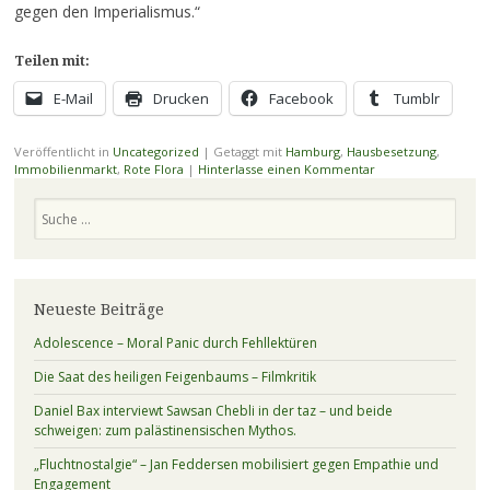
gegen den Imperialismus.“
Teilen mit:
E-Mail
Drucken
Facebook
Tumblr
Veröffentlicht in
Uncategorized
|
Getaggt mit
Hamburg
,
Hausbesetzung
,
Immobilienmarkt
,
Rote Flora
|
Hinterlasse einen Kommentar
Suchen
Neueste Beiträge
Adolescence – Moral Panic durch Fehllektüren
Die Saat des heiligen Feigenbaums – Filmkritik
Daniel Bax interviewt Sawsan Chebli in der taz – und beide
schweigen: zum palästinensischen Mythos.
„Fluchtnostalgie“ – Jan Feddersen mobilisiert gegen Empathie und
Engagement