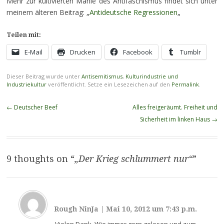
Mehr zur kultivierten Manie des Antifaschismus findet sich unter
meinem älteren Beitrag: „
Antideutsche Regressionen
„
Teilen mit:
E-Mail
Drucken
Facebook
Tumblr
Dieser Beitrag wurde unter
Antisemitismus
,
Kulturindustrie und
Industriekultur
veröffentlicht. Setze ein Lesezeichen auf den
Permalink
.
Beitragsnavigation
←
Deutscher Beef
Alles freigeräumt. Freiheit und
Sicherheit im linken Haus
→
9 thoughts on “
„Der Krieg schlummert nur“
”
Rough NinJa
|
Mai 10, 2012 um 7:43 p.m.