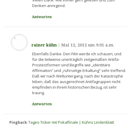
Vielen Dank. Wie immer gern gelesen und zum
Denken anregend.
Antworten
rainer kühn
|
Mai 12, 2012 um 9:01 a.m.
Ebenfalls Danke. Den Film werde ich schauen; und
für die teilweise unerträglich zeitgemäßen Antifa-
Prostestformen sind Begriffe wie „identitäre
Affirmation“ und „rührselige Erkaltung“ sehr treffend.
Daß wir nach Weltuntergang, nach der Katastrophe
leben, daß das ausgerechnet Antifagruppen nicht
empfinden in ihrem historischen Bezug, ist sehr
traurig.
Antworten
Pingback:
Tages-Ticker mit Pokalfinale | Kühns Lindenblatt