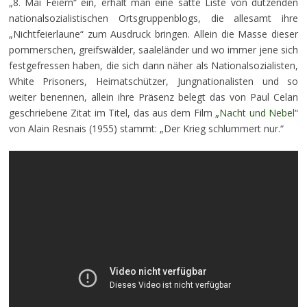
„8. Mai Feiern“ ein, erhält man eine satte Liste von dutzenden
nationalsozialistischen Ortsgruppenblogs, die allesamt ihre
„Nichtfeierlaune“ zum Ausdruck bringen. Allein die Masse dieser
pommerschen, greifswälder, saaleländer und wo immer jene sich
festgefressen haben, die sich dann näher als Nationalsozialisten,
White Prisoners, Heimatschützer, Jungnationalisten und so
weiter benennen, allein ihre Präsenz belegt das von Paul Celan
geschriebene Zitat im Titel, das aus dem Film „
Nacht und Nebel
“
von Alain Resnais (1955) stammt: „Der Krieg schlummert nur.“