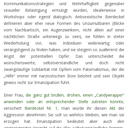
Kommunikationsstrategien und Wehrhaftigkeit gegenüber
sexueller Belästigung ermutigt würden, idealerweise in
Workshops oder irgend dialogisch. Antisexistische Bierdeckel
definieren aber eher neue Formen des Unzumutbaren (Blicke
vom Nachbartisch, ein Augenzwinkern, nicht allein auf einer
nächtlichen Straße unterwegs zu sein), sie fühlen in steter
Wiederholung vor, was Individuen widerwärtig oder
verängstigend zu finden haben, und sie steigern so zuallererst die
Angst der potentiellen Opfer. Das unterscheidet die
wünschenswerte, selbstverständliche und doch nicht
zwangsläufige Solidarität mit Opfern vom Paternalismus, der die
„Hilfe“ immer mit narzisstischen Boni belohnt und sein Objekt
gewiss nicht zur Emanzipation führt.
Einer Frau,
die ganz gut brüllen, drohen, einen „Candywrapper“
anwenden oder an entsprechender Stelle zutreten könnte
,
versichert
Bierdeckel Nr. 1
, man würde ihr diesen
Akt
der
Aggression abnehmen. Sie soll so wehrlos bleiben, wie man sie
erzogen hat. Emanzipation bedeutet aber auch den
anstrengenden Verzicht auf die allzu selbstverständliche feminin-