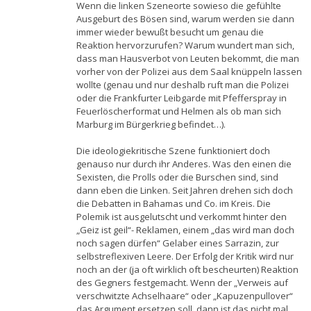
Wenn die linken Szeneorte sowieso die gefühlte
Ausgeburt des Bösen sind, warum werden sie dann
immer wieder bewußt besucht um genau die
Reaktion hervorzurufen? Warum wundert man sich,
dass man Hausverbot von Leuten bekommt, die man
vorher von der Polizei aus dem Saal knüppeln lassen
wollte (genau und nur deshalb ruft man die Polizei
oder die Frankfurter Leibgarde mit Pfefferspray in
Feuerlöscherformat und Helmen als ob man sich
Marburg im Bürgerkrieg befindet…).
Die ideologiekritische Szene funktioniert doch
genauso nur durch ihr Anderes. Was den einen die
Sexisten, die Prolls oder die Burschen sind, sind
dann eben die Linken. Seit Jahren drehen sich doch
die Debatten in Bahamas und Co. im Kreis. Die
Polemik ist ausgelutscht und verkommt hinter den
„Geiz ist geil“- Reklamen, einem „das wird man doch
noch sagen dürfen“ Gelaber eines Sarrazin, zur
selbstreflexiven Leere. Der Erfolg der Kritik wird nur
noch an der (ja oft wirklich oft bescheurten) Reaktion
des Gegners festgemacht. Wenn der „Verweis auf
verschwitzte Achselhaare“ oder „Kapuzenpullover“
das Argument ersetzen soll, dann ist das nicht mal