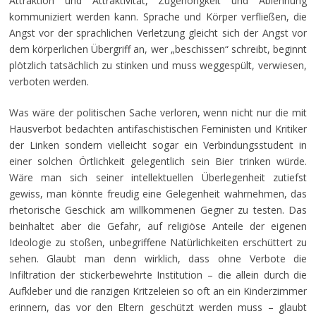
Attraktion und Attraktivität, Zugehörigkeit und Ablehnung
kommuniziert werden kann. Sprache und Körper verfließen, die
Angst vor der sprachlichen Verletzung gleicht sich der Angst vor
dem körperlichen Übergriff an, wer „beschissen“ schreibt, beginnt
plötzlich tatsächlich zu stinken und muss weggespült, verwiesen,
verboten werden.
Was wäre der politischen Sache verloren, wenn nicht nur die mit
Hausverbot bedachten antifaschistischen Feministen und Kritiker
der Linken sondern vielleicht sogar ein Verbindungsstudent in
einer solchen Örtlichkeit gelegentlich sein Bier trinken würde.
Wäre man sich seiner intellektuellen Überlegenheit zutiefst
gewiss, man könnte freudig eine Gelegenheit wahrnehmen, das
rhetorische Geschick am willkommenen Gegner zu testen. Das
beinhaltet aber die Gefahr, auf religiöse Anteile der eigenen
Ideologie zu stoßen, unbegriffene Natürlichkeiten erschüttert zu
sehen. Glaubt man denn wirklich, dass ohne Verbote die
Infiltration der stickerbewehrte Institution – die allein durch die
Aufkleber und die ranzigen Kritzeleien so oft an ein Kinderzimmer
erinnern, das vor den Eltern geschützt werden muss – glaubt