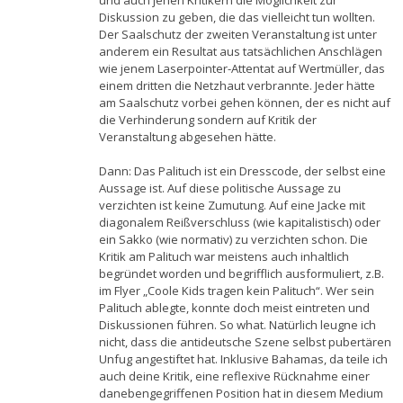
Diskussion zu geben, die das vielleicht tun wollten.
Der Saalschutz der zweiten Veranstaltung ist unter
anderem ein Resultat aus tatsächlichen Anschlägen
wie jenem Laserpointer-Attentat auf Wertmüller, das
einem dritten die Netzhaut verbrannte. Jeder hätte
am Saalschutz vorbei gehen können, der es nicht auf
die Verhinderung sondern auf Kritik der
Veranstaltung abgesehen hätte.
Dann: Das Palituch ist ein Dresscode, der selbst eine
Aussage ist. Auf diese politische Aussage zu
verzichten ist keine Zumutung. Auf eine Jacke mit
diagonalem Reißverschluss (wie kapitalistisch) oder
ein Sakko (wie normativ) zu verzichten schon. Die
Kritik am Palituch war meistens auch inhaltlich
begründet worden und begrifflich ausformuliert, z.B.
im Flyer „Coole Kids tragen kein Palituch“. Wer sein
Palituch ablegte, konnte doch meist eintreten und
Diskussionen führen. So what. Natürlich leugne ich
nicht, dass die antideutsche Szene selbst pubertären
Unfug angestiftet hat. Inklusive Bahamas, da teile ich
auch deine Kritik, eine reflexive Rücknahme einer
danebengegriffenen Position hat in diesem Medium