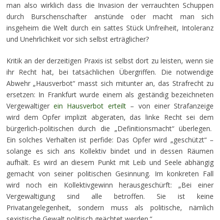
man also wirklich dass die Invasion der verrauchten Schuppen
durch Burschenschafter anstünde oder macht man sich
insgeheim die Welt durch ein sattes Stück Unfreiheit, Intoleranz
und Unehrlichkeit vor sich selbst erträglicher?
Kritik an der derzeitigen Praxis ist selbst dort zu leisten, wenn sie
ihr Recht hat, bei tatsächlichen Übergriffen. Die notwendige
Abwehr „Hausverbot“ masst sich mitunter an, das Strafrecht zu
ersetzen: In Frankfurt wurde einem als geständig bezeichneten
Vergewaltiger
ein Hausverbot erteilt
– von einer Strafanzeige
wird dem Opfer implizit abgeraten, das linke Recht sei dem
bürgerlich-politischen durch die „Definitionsmacht“ überlegen.
Ein solches Verhalten ist perfide: Das Opfer wird „geschützt“ –
solange es sich ans Kollektiv bindet und in dessen Räumen
aufhält. Es wird an diesem Punkt mit Leib und Seele abhängig
gemacht von seiner politischen Gesinnung. Im konkreten Fall
wird noch ein Kollektivgewinn herausgeschürft: „Bei einer
Vergewaltigung sind alle betroffen. Sie ist keine
Privatangelegenheit, sondern muss als politische, nämlich
sexistische Gewalt politisch geächtet werden.“