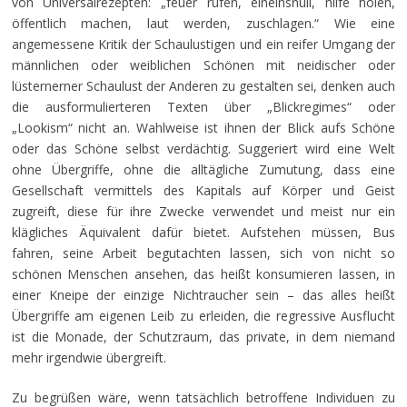
von Universalrezepten: „feuer rufen, eineinsnull, hilfe holen,
öffentlich machen, laut werden, zuschlagen.“ Wie eine
angemessene Kritik der Schaulustigen und ein reifer Umgang der
männlichen oder weiblichen Schönen mit neidischer oder
lüsternerner Schaulust der Anderen zu gestalten sei, denken auch
die ausformulierteren Texten über „Blickregimes“ oder
„Lookism“ nicht an. Wahlweise ist ihnen der Blick aufs Schöne
oder das Schöne selbst verdächtig. Suggeriert wird eine Welt
ohne Übergriffe, ohne die alltägliche Zumutung, dass eine
Gesellschaft vermittels des Kapitals auf Körper und Geist
zugreift, diese für ihre Zwecke verwendet und meist nur ein
klägliches Äquivalent dafür bietet. Aufstehen müssen, Bus
fahren, seine Arbeit begutachten lassen, sich von nicht so
schönen Menschen ansehen, das heißt konsumieren lassen, in
einer Kneipe der einzige Nichtraucher sein – das alles heißt
Übergriffe am eigenen Leib zu erleiden, die regressive Ausflucht
ist die Monade, der Schutzraum, das private, in dem niemand
mehr irgendwie übergreift.
Zu begrüßen wäre, wenn tatsächlich betroffene Individuen zu