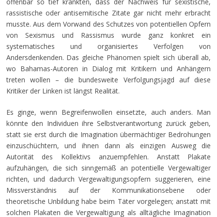
offenbar so tief kränkten, dass der Nachweis für sexistische,
rassistische oder antisemitische Zitate gar nicht mehr erbracht
musste. Aus dem Vorwand des Schutzes von potentiellen Opfern
von Sexismus und Rassismus wurde ganz konkret ein
systematisches und organisiertes Verfolgen von
Andersdenkenden. Das gleiche Phänomen spielt sich überall ab,
wo Bahamas-Autoren in Dialog mit Kritikern und Anhängern
treten wollen – die bundesweite Verfolgungsjagd auf diese
Kritiker der Linken ist längst Realität.
Es ginge, wenn Begreifenwollen einsetzte, auch anders. Man
könnte den Individuen ihre Selbstverantwortung zurück geben,
statt sie erst durch die Imagination übermächtiger Bedrohungen
einzuschüchtern, und ihnen dann als einzigen Ausweg die
Autorität des Kollektivs anzuempfehlen. Anstatt Plakate
aufzuhängen, die sich sinngemäß an potentielle Vergewaltiger
richten, und dadurch Vergewaltigungsopfern suggerieren, eine
Missverständnis auf der Kommunikationsebene oder
theoretische Unbildung habe beim Täter vorgelegen; anstatt mit
solchen Plakaten die Vergewaltigung als alltägliche Imagination