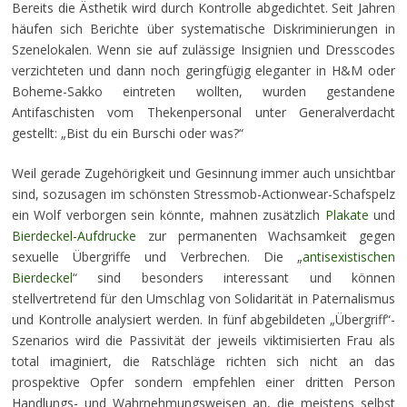
Bereits die Ästhetik wird durch Kontrolle abgedichtet. Seit Jahren
häufen sich Berichte über systematische Diskriminierungen in
Szenelokalen. Wenn sie auf zulässige Insignien und Dresscodes
verzichteten und dann noch geringfügig eleganter in H&M oder
Boheme-Sakko eintreten wollten, wurden gestandene
Antifaschisten vom Thekenpersonal unter Generalverdacht
gestellt: „Bist du ein Burschi oder was?“
Weil gerade Zugehörigkeit und Gesinnung immer auch unsichtbar
sind, sozusagen im schönsten Stressmob-Actionwear-Schafspelz
ein Wolf verborgen sein könnte, mahnen zusätzlich
Plakate
und
Bierdeckel-Aufdrucke
zur permanenten Wachsamkeit gegen
sexuelle Übergriffe und Verbrechen. Die „
antisexistischen
Bierdeckel
“ sind besonders interessant und können
stellvertretend für den Umschlag von Solidarität in Paternalismus
und Kontrolle analysiert werden. In fünf abgebildeten „Übergriff“-
Szenarios wird die Passivität der jeweils viktimisierten Frau als
total imaginiert, die Ratschläge richten sich nicht an das
prospektive Opfer sondern empfehlen einer dritten Person
Handlungs- und Wahrnehmungsweisen an, die meistens selbst