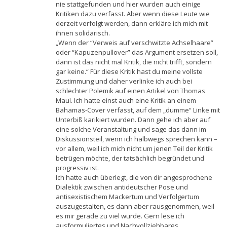
nie stattgefunden und hier wurden auch einige
Kritiken dazu verfasst. Aber wenn diese Leute wie
derzeit verfolgt werden, dann erkläre ich mich mit
ihnen solidarisch.
„Wenn der “Verweis auf verschwitzte Achselhaare”
oder “Kapuzenpullover” das Argument ersetzen soll,
dann ist das nicht mal Kritik, die nicht trifft, sondern
gar keine.“ Für diese Kritik hast du meine vollste
Zustimmung und daher verlinke ich auch bei
schlechter Polemik auf einen Artikel von Thomas
Maul. Ich hatte einst auch eine Kritik an einem
Bahamas-Cover verfasst, auf dem „dumme“ Linke mit
Unterbiß karikiert wurden. Dann gehe ich aber auf
eine solche Veranstaltung und sage das dann im
Diskussionsteil, wenn ich halbwegs sprechen kann –
vor allem, weil ich mich nicht um jenen Teil der Kritik
betrügen möchte, der tatsächlich begründet und
progressiv ist.
Ich hatte auch überlegt, die von dir angesprochene
Dialektik zwischen antideutscher Pose und
antisexistischem Mackertum und Verfolgertum
auszugestalten, es dann aber rausgenommen, weil
es mir gerade zu viel wurde. Gern lese ich
ausformuliertes und Nachvollziehbares.