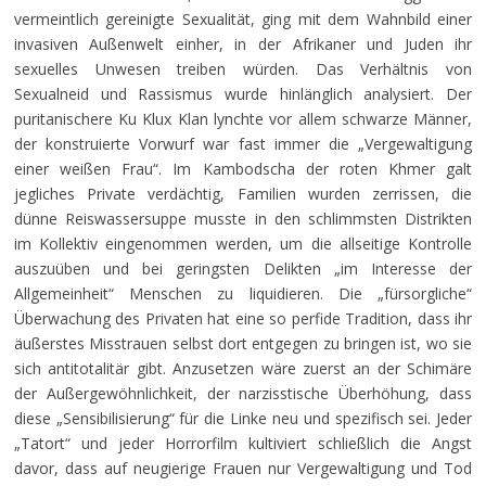
vermeintlich gereinigte Sexualität, ging mit dem Wahnbild einer
invasiven Außenwelt einher, in der Afrikaner und Juden ihr
sexuelles Unwesen treiben würden. Das Verhältnis von
Sexualneid und Rassismus wurde hinlänglich analysiert. Der
puritanischere Ku Klux Klan lynchte vor allem schwarze Männer,
der konstruierte Vorwurf war fast immer die „Vergewaltigung
einer weißen Frau“. Im Kambodscha der roten Khmer galt
jegliches Private verdächtig, Familien wurden zerrissen, die
dünne Reiswassersuppe musste in den schlimmsten Distrikten
im Kollektiv eingenommen werden, um die allseitige Kontrolle
auszuüben und bei geringsten Delikten „im Interesse der
Allgemeinheit“ Menschen zu liquidieren. Die „fürsorgliche“
Überwachung des Privaten hat eine so perfide Tradition, dass ihr
äußerstes Misstrauen selbst dort entgegen zu bringen ist, wo sie
sich antitotalitär gibt. Anzusetzen wäre zuerst an der Schimäre
der Außergewöhnlichkeit, der narzisstische Überhöhung, dass
diese „Sensibilisierung“ für die Linke neu und spezifisch sei. Jeder
„Tatort“ und jeder Horrorfilm kultiviert schließlich die Angst
davor, dass auf neugierige Frauen nur Vergewaltigung und Tod