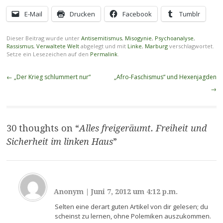
E-Mail
Drucken
Facebook
Tumblr
Dieser Beitrag wurde unter
Antisemitismus
,
Misogynie
,
Psychoanalyse
,
Rassismus
,
Verwaltete Welt
abgelegt und mit
Linke
,
Marburg
verschlagwortet.
Setze ein Lesezeichen auf den
Permalink
.
Beitragsnavigation
←
„Der Krieg schlummert nur“
„Afro-Faschismus“ und Hexenjagden
→
30 thoughts on “
Alles freigeräumt. Freiheit und
Sicherheit im linken Haus
”
Anonym
|
Juni 7, 2012 um 4:12 p.m.
Selten eine derart guten Artikel von dir gelesen; du
scheinst zu lernen, ohne Polemiken auszukommen.