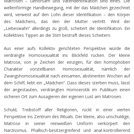
Matrosen – Gehorsam und Vateridentifikation sind eines. Die
wellenförmige Handbewegung, mit der das Mädchen gezeichnet
wird, verweist auf den Lohn dieser Identifikation – den Körper
des Mädchens, das den der Mutter vertritt. Wird der
„Liebeswahn“ allerdings zu groß, scheitert die Identifikation. Ein
kollektives Tippen an die Stirn bestraft dieses Scheitern.
Aus einer aufs Kollektiv gerichteten Perspektive würde die
verdrängte Homosexualität ins Blickfeld rücken. Der kleine
Matrose, von je Zeichen der einzigen, für den homophoben
Charakter vorstellbaren Homosexualität, nämlich der
Zwangshomosexualität nach einsamen, abstinenten Wochen auf
dem Schiff, liebt ein „Mädchen“. Dass dieses sterben muss, lässt
der angestauten, verdrängten Homoerotik im Publikum einen
sicheren Ort zum Ausagieren der eigenen Lust am Matrosen.
Schuld, Treibstoff aller Religionen, rückt in einer vierten
Perspektive ins Zentrum des Rituals. Der kleine, also unschuldige,
Matrose in seiner reinweißen Uniform verkörpert den
Narzissmus. Phallisch-besitzergreifend und anal-kontrollierend