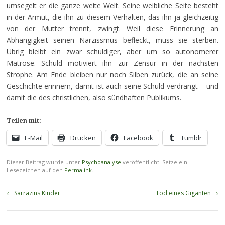
umsegelt er die ganze weite Welt. Seine weibliche Seite besteht
in der Armut, die ihn zu diesem Verhalten, das ihn ja gleichzeitig
von der Mutter trennt, zwingt. Weil diese Erinnerung an
Abhängigkeit seinen Narzissmus befleckt, muss sie sterben.
Übrig bleibt ein zwar schuldiger, aber um so autonomerer
Matrose. Schuld motiviert ihn zur Zensur in der nächsten
Strophe. Am Ende bleiben nur noch Silben zurück, die an seine
Geschichte erinnern, damit ist auch seine Schuld verdrängt – und
damit die des christlichen, also sündhaften Publikums.
Teilen mit:
E-Mail
Drucken
Facebook
Tumblr
Dieser Beitrag wurde unter
Psychoanalyse
veröffentlicht. Setze ein
Lesezeichen auf den
Permalink
.
Beitragsnavigation
←
Sarrazins Kinder
Tod eines Giganten
→