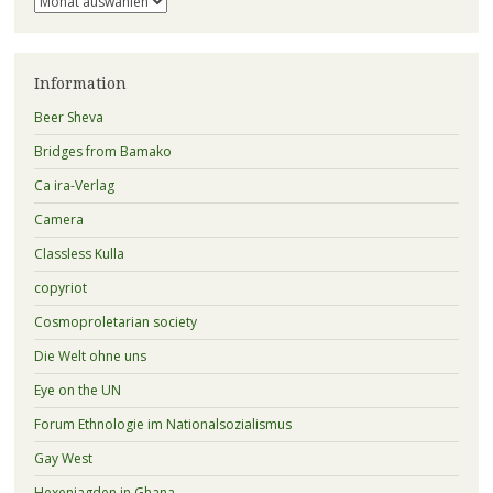
Information
Beer Sheva
Bridges from Bamako
Ca ira-Verlag
Camera
Classless Kulla
copyriot
Cosmoproletarian society
Die Welt ohne uns
Eye on the UN
Forum Ethnologie im Nationalsozialismus
Gay West
Hexenjagden in Ghana