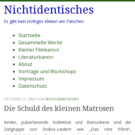
Nichtidentisches
Es gibt kein richtiges Kleben am Falschen
Menü
Zum
Startseite
Inhalt
Gesammelte Werke
springen
Kleiner Filmkanon
Literaturkanon
About
Vorträge und Workshops
Impressum
Datenschutz
OKTOBER 21, 2009
VON
NICHTIDENTISCHES
Die Schuld des kleinen Matrosen
Kinder, pubertierende Kollektive und Betrunkene sind die
Zielgruppe von Endlos-Liedern wie „Das rote Pferd“,