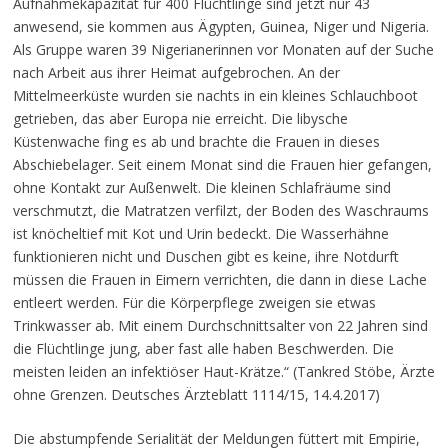
Aufnahmekapazität für 400 Flüchtlinge sind jetzt nur 43
anwesend, sie kommen aus Ägypten, Guinea, Niger und Nigeria.
Als Gruppe waren 39 Nigerianerinnen vor Monaten auf der Suche
nach Arbeit aus ihrer Heimat aufgebrochen. An der
Mittelmeerküste wurden sie nachts in ein kleines Schlauchboot
getrieben, das aber Europa nie erreicht. Die libysche
Küstenwache fing es ab und brachte die Frauen in dieses
Abschiebelager. Seit einem Monat sind die Frauen hier gefangen,
ohne Kontakt zur Außenwelt. Die kleinen Schlafräume sind
verschmutzt, die Matratzen verfilzt, der Boden des Waschraums
ist knöcheltief mit Kot und Urin bedeckt. Die Wasserhähne
funktionieren nicht und Duschen gibt es keine, ihre Notdurft
müssen die Frauen in Eimern verrichten, die dann in diese Lache
entleert werden. Für die Körperpflege zweigen sie etwas
Trinkwasser ab. Mit einem Durchschnittsalter von 22 Jahren sind
die Flüchtlinge jung, aber fast alle haben Beschwerden. Die
meisten leiden an infektiöser Haut-Krätze.“ (Tankred Stöbe, Ärzte
ohne Grenzen. Deutsches Ärzteblatt 1114/15, 14.4.2017)
Die abstumpfende Serialität der Meldungen füttert mit Empirie,