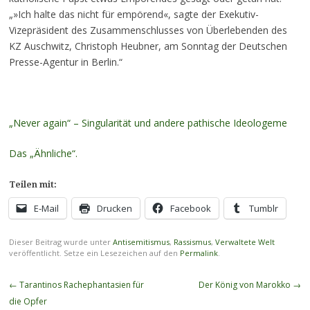
„
»Ich halte das nicht für empörend«, sagte der Exekutiv-
Vizepräsident des Zusammenschlusses von Überlebenden des
KZ Auschwitz, Christoph Heubner, am Sonntag der Deutschen
Presse-Agentur in Berlin.“
„Never again“ – Singularität und andere pathische Ideologeme
Das „Ähnliche“.
Teilen mit:
E-Mail
Drucken
Facebook
Tumblr
Dieser Beitrag wurde unter
Antisemitismus
,
Rassismus
,
Verwaltete Welt
veröffentlicht. Setze ein Lesezeichen auf den
Permalink
.
Beitragsnavigation
←
Tarantinos Rachephantasien für
Der König von Marokko
→
die Opfer