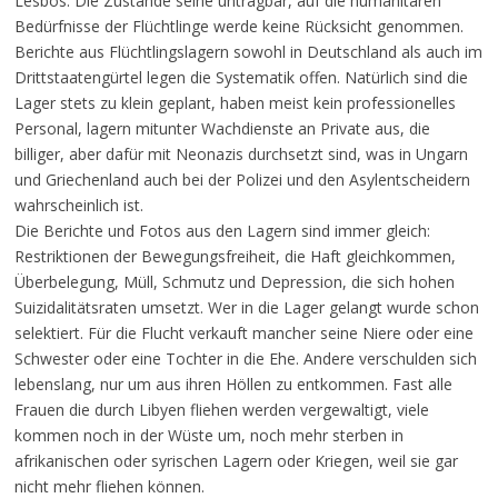
Lesbos. Die Zustände seine untragbar, auf die humanitären
Bedürfnisse der Flüchtlinge werde keine Rücksicht genommen.
Berichte aus Flüchtlingslagern sowohl in Deutschland als auch im
Drittstaatengürtel legen die Systematik offen. Natürlich sind die
Lager stets zu klein geplant, haben meist kein professionelles
Personal, lagern mitunter Wachdienste an Private aus, die
billiger, aber dafür mit Neonazis durchsetzt sind, was in Ungarn
und Griechenland auch bei der Polizei und den Asylentscheidern
wahrscheinlich ist.
Die Berichte und Fotos aus den Lagern sind immer gleich:
Restriktionen der Bewegungsfreiheit, die Haft gleichkommen,
Überbelegung, Müll, Schmutz und Depression, die sich hohen
Suizidalitätsraten umsetzt. Wer in die Lager gelangt wurde schon
selektiert. Für die Flucht verkauft mancher seine Niere oder eine
Schwester oder eine Tochter in die Ehe. Andere verschulden sich
lebenslang, nur um aus ihren Höllen zu entkommen. Fast alle
Frauen die durch Libyen fliehen werden vergewaltigt, viele
kommen noch in der Wüste um, noch mehr sterben in
afrikanischen oder syrischen Lagern oder Kriegen, weil sie gar
nicht mehr fliehen können.