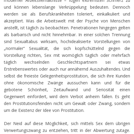
moderner Arbeitsverhältnisse – fügen extremsten Schmerz zu
und können lebenslange Verkrüppelung bedeuten. Dennoch
werden sie als Berufskrankheiten toleriert, einkalkuliert und
akzeptiert. Was die Arbeitswelt mit der Psyche von Menschen
anstellt, ist täglich zu beobachten. Penetrationen hingegen gelten
als barbarisch und nicht hinnehmbar. In einer solchen Trennung
sind Sexualtabus wirksam, hochidealisierte Vorstellungen von
„normaler“ Sexualität, die sich kopfschüttelnd gegen die
Vorstellung richten, Sex mit womöglich täglich oder mehrfach
täglich wechselnden Geschlechtspartnern sei etwas
Erstrebenswertes oder auch nur annähernd Auszuhaltendes. Und
selbst die freieste Gelegenheitsprostitution, die sich ihre Kunden
ohne ökonomische Zwänge aussuchen kann und für die
gebotene Schönheit, Zeitaufwand und Seriosität einen
Gegenwert einfordert, wird dem Verbot anheim fallen. Es geht
den Prostitutionsfeinden nicht um Gewalt oder Zwang, sondern
um die Existenz der Idee von Prostitution.
Der Neid auf diese Möglichkeit, sich mittels Sex dem übrigen
Verwertungszwang zu entziehen, tritt in der Abwertung zutage.