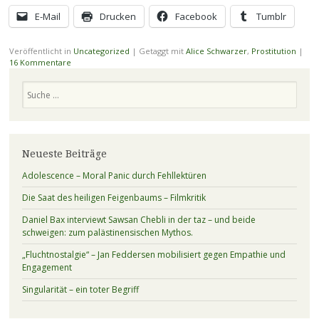
E-Mail
Drucken
Facebook
Tumblr
Veröffentlicht in
Uncategorized
|
Getaggt mit
Alice Schwarzer
,
Prostitution
|
16 Kommentare
Suchen
Neueste Beiträge
Adolescence – Moral Panic durch Fehllektüren
Die Saat des heiligen Feigenbaums – Filmkritik
Daniel Bax interviewt Sawsan Chebli in der taz – und beide
schweigen: zum palästinensischen Mythos.
„Fluchtnostalgie“ – Jan Feddersen mobilisiert gegen Empathie und
Engagement
Singularität – ein toter Begriff