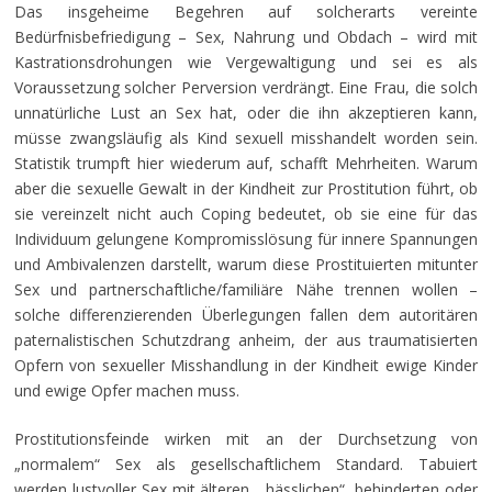
Das insgeheime Begehren auf solcherarts vereinte
Bedürfnisbefriedigung – Sex, Nahrung und Obdach – wird mit
Kastrationsdrohungen wie Vergewaltigung und sei es als
Voraussetzung solcher Perversion verdrängt. Eine Frau, die solch
unnatürliche Lust an Sex hat, oder die ihn akzeptieren kann,
müsse zwangsläufig als Kind sexuell misshandelt worden sein.
Statistik trumpft hier wiederum auf, schafft Mehrheiten. Warum
aber die sexuelle Gewalt in der Kindheit zur Prostitution führt, ob
sie vereinzelt nicht auch Coping bedeutet, ob sie eine für das
Individuum gelungene Kompromisslösung für innere Spannungen
und Ambivalenzen darstellt, warum diese Prostituierten mitunter
Sex und partnerschaftliche/familiäre Nähe trennen wollen –
solche differenzierenden Überlegungen fallen dem autoritären
paternalistischen Schutzdrang anheim, der aus traumatisierten
Opfern von sexueller Misshandlung in der Kindheit ewige Kinder
und ewige Opfer machen muss.
Prostitutionsfeinde wirken mit an der Durchsetzung von
„normalem“ Sex als gesellschaftlichem Standard. Tabuiert
werden lustvoller Sex mit älteren, „hässlichen“, behinderten oder