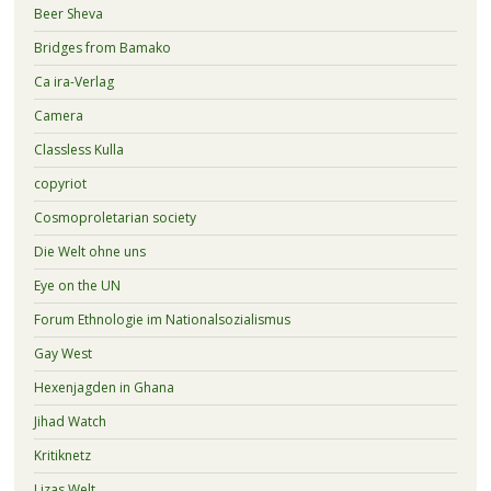
Beer Sheva
Bridges from Bamako
Ca ira-Verlag
Camera
Classless Kulla
copyriot
Cosmoproletarian society
Die Welt ohne uns
Eye on the UN
Forum Ethnologie im Nationalsozialismus
Gay West
Hexenjagden in Ghana
Jihad Watch
Kritiknetz
Lizas Welt