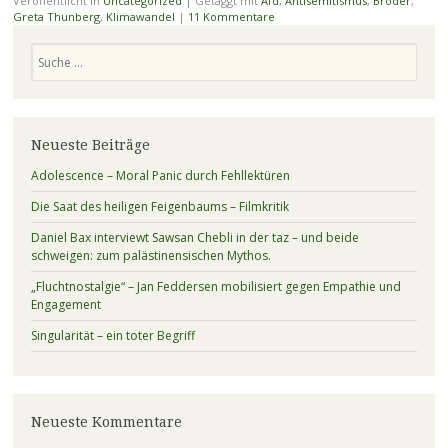
Veröffentlicht in
Uncategorized
|
Getaggt mit
Afd
,
Antisemitismus
,
Broder
,
Greta Thunberg
,
Klimawandel
|
11 Kommentare
Suchen
Neueste Beiträge
Adolescence – Moral Panic durch Fehllektüren
Die Saat des heiligen Feigenbaums – Filmkritik
Daniel Bax interviewt Sawsan Chebli in der taz – und beide
schweigen: zum palästinensischen Mythos.
„Fluchtnostalgie“ – Jan Feddersen mobilisiert gegen Empathie und
Engagement
Singularität – ein toter Begriff
Neueste Kommentare