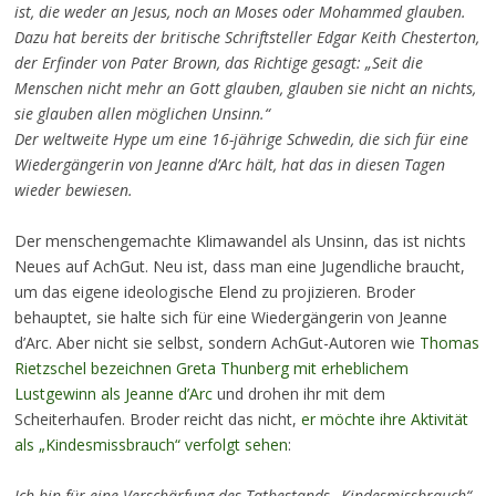
ist, die weder an Jesus, noch an Moses oder Mohammed glauben.
Dazu hat bereits der britische Schriftsteller Edgar Keith Chesterton,
der Erfinder von Pater Brown, das Richtige gesagt: „Seit die
Menschen nicht mehr an Gott glauben, glauben sie nicht an nichts,
sie glauben allen möglichen Unsinn.“
Der weltweite Hype um eine 16-jährige Schwedin, die sich für eine
Wiedergängerin von Jeanne d’Arc hält, hat das in diesen Tagen
wieder bewiesen.
Der menschengemachte Klimawandel als Unsinn, das ist nichts
Neues auf AchGut. Neu ist, dass man eine Jugendliche braucht,
um das eigene ideologische Elend zu projizieren. Broder
behauptet, sie halte sich für eine Wiedergängerin von Jeanne
d’Arc. Aber nicht sie selbst, sondern AchGut-Autoren wie
Thomas
Rietzschel bezeichnen Greta Thunberg mit erheblichem
Lustgewinn als Jeanne d’Arc
und drohen ihr mit dem
Scheiterhaufen. Broder reicht das nicht,
er möchte ihre Aktivität
als „Kindesmissbrauch“ verfolgt sehen
:
Ich bin für eine Verschärfung des Tatbestands „Kindesmissbrauch“,