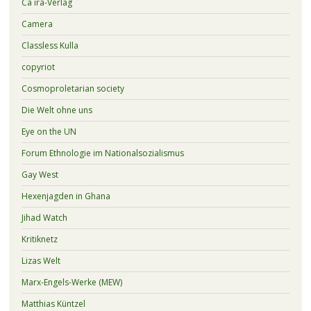
Ca ira-Verlag
Camera
Classless Kulla
copyriot
Cosmoproletarian society
Die Welt ohne uns
Eye on the UN
Forum Ethnologie im Nationalsozialismus
Gay West
Hexenjagden in Ghana
Jihad Watch
Kritiknetz
Lizas Welt
Marx-Engels-Werke (MEW)
Matthias Küntzel