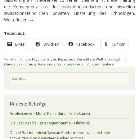
Misserfolg als Theoretiker zu sehen. Vielmehr ist diese Haltung
die Konsequenz aus der zivilisationskritischen und bisweilen
zivilisationsfeindlichen privaten Einstellung des Ethnologen.
Weiterlesen
→
Teilen mit:
E-Mail
Drucken
Facebook
Tumblr
Veröffentlicht in
Psychoanalyse
,
Rassismus
,
Verwaltete Welt
|
Getaggt mit
Claude Leví-Strauss
,
Rassismus
,
Strukturalismus
|
20 Kommentare
Suchen
Neueste Beiträge
Adolescence – Moral Panic durch Fehllektüren
Die Saat des heiligen Feigenbaums – Filmkritik
Daniel Bax interviewt Sawsan Chebli in der taz – und beide
schweigen: zum palästinensischen Mythos.