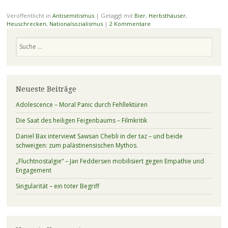
Veröffentlicht in
Antisemitismus
|
Getaggt mit
Bier
,
Herbsthäuser
,
Heuschrecken
,
Nationalsozialismus
|
2 Kommentare
Suchen
Neueste Beiträge
Adolescence – Moral Panic durch Fehllektüren
Die Saat des heiligen Feigenbaums – Filmkritik
Daniel Bax interviewt Sawsan Chebli in der taz – und beide
schweigen: zum palästinensischen Mythos.
„Fluchtnostalgie“ – Jan Feddersen mobilisiert gegen Empathie und
Engagement
Singularität – ein toter Begriff