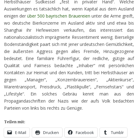
Herbsthäuser Sudkessel „fest in privater Hand“. Welche
Auswirkungen es tatsächlich hat, wenn Kapital aus dem Ausland
einigen der
über 500 bayrischen Brauereien
unter die Arme greift,
wo deutsche Bierkonzerne im Ausland aktiv sind und etwa bis
Shanghai ihr Hefeweizen verkaufen, das interessiert das
nationalsozialistisch imprägnierte Ressentiment wenig. Bierselige
Bodenständigkeit paart sich mit jener urdeutschen Gemütlichkeit,
die äußersten Aggress gegen alles Fremde, Hinzugezogene
bedeutet. Eine familiäre Führerfigur, der redliche, gütige auf
Qualität und Fairness bedachte „Inhaber“ mit persönlichen
Kontakten zur Heimat und den Kunden, tritt bei Herbsthäuser an
gegen „Manager“, „Konzernbrauereien“, „Aktienkurse“,
Warentransport, Preisdruck, „Plastikpulle“, „Fernsehstars“ und
„Lifestyle“. Ein solches Gebräu kennt man aus den
Propagandaschriften der Nazis wie der aufs Volk bedachten
Parteien von links bis rechts zu Genüge.
Teilen mit:
E-Mail
Drucken
Facebook
Tumblr