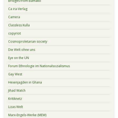
Bridges from Bamako
Ca ira-Verlag
Camera
Classless Kulla
copyriot
Cosmoproletarian society
Die Welt ohne uns
Eye on the UN
Forum Ethnologie im Nationalsozialismus
Gay West
Hexenjagden in Ghana
Jihad Watch
Kritiknetz
Lizas Welt
Marx-Engels-Werke (MEW)