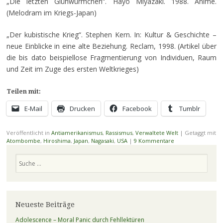
„Die letzten Glühwürmchen“. Hayo Miyazaki. 1988. Anime.
(Melodram im Kriegs-Japan)
„Der kubistische Krieg“. Stephen Kern. In: Kultur & Geschichte –
neue Einblicke in eine alte Beziehung. Reclam, 1998. (Artikel über
die bis dato beispiellose Fragmentierung von Individuen, Raum
und Zeit im Zuge des ersten Weltkrieges)
Teilen mit:
E-Mail
Drucken
Facebook
Tumblr
Veröffentlicht in
Antiamerikanismus
,
Rassismus
,
Verwaltete Welt
|
Getaggt mit
Atombombe
,
Hiroshima
,
Japan
,
Nagasaki
,
USA
|
9 Kommentare
Suchen
Neueste Beiträge
Adolescence – Moral Panic durch Fehllektüren