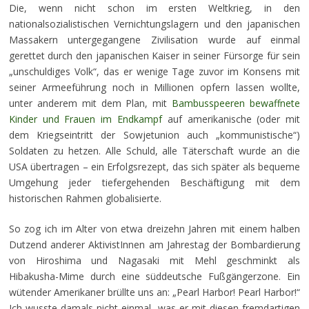
Die, wenn nicht schon im ersten Weltkrieg, in den
nationalsozialistischen Vernichtungslagern und den japanischen
Massakern untergegangene Zivilisation wurde auf einmal
gerettet durch den japanischen Kaiser in seiner Fürsorge für sein
„unschuldiges Volk“, das er wenige Tage zuvor im Konsens mit
seiner Armeeführung noch in Millionen opfern lassen wollte,
unter anderem mit dem Plan, mit
Bambusspeeren bewaffnete
Kinder und Frauen im Endkampf
auf amerikanische (oder mit
dem Kriegseintritt der Sowjetunion auch „kommunistische“)
Soldaten zu hetzen. Alle Schuld, alle Täterschaft wurde an die
USA übertragen – ein Erfolgsrezept, das sich später als bequeme
Umgehung jeder tiefergehenden Beschäftigung mit dem
historischen Rahmen globalisierte.
So zog ich im Alter von etwa dreizehn Jahren mit einem halben
Dutzend anderer AktivistInnen am Jahrestag der Bombardierung
von Hiroshima und Nagasaki mit Mehl geschminkt als
Hibakusha-Mime durch eine süddeutsche Fußgängerzone. Ein
wütender Amerikaner brüllte uns an: „Pearl Harbor! Pearl Harbor!“
Ich wusste damals nicht einmal, was er mit diesen fremdartigen