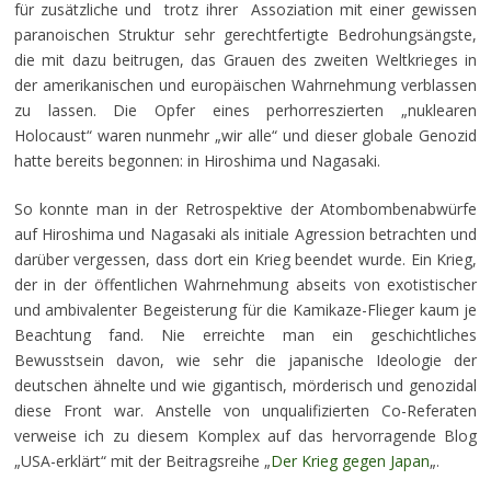
für zusätzliche und trotz ihrer Assoziation mit einer gewissen
paranoischen Struktur sehr gerechtfertigte Bedrohungsängste,
die mit dazu beitrugen, das Grauen des zweiten Weltkrieges in
der amerikanischen und europäischen Wahrnehmung verblassen
zu lassen. Die Opfer eines perhorreszierten „nuklearen
Holocaust“ waren nunmehr „wir alle“ und dieser globale Genozid
hatte bereits begonnen: in Hiroshima und Nagasaki.
So konnte man in der Retrospektive der Atombombenabwürfe
auf Hiroshima und Nagasaki als initiale Agression betrachten und
darüber vergessen, dass dort ein Krieg beendet wurde. Ein Krieg,
der in der öffentlichen Wahrnehmung abseits von exotistischer
und ambivalenter Begeisterung für die Kamikaze-Flieger kaum je
Beachtung fand. Nie erreichte man ein geschichtliches
Bewusstsein davon, wie sehr die japanische Ideologie der
deutschen ähnelte und wie gigantisch, mörderisch und genozidal
diese Front war. Anstelle von unqualifizierten Co-Referaten
verweise ich zu diesem Komplex auf das hervorragende Blog
„USA-erklärt“ mit der Beitragsreihe „
Der Krieg gegen Japan
„.