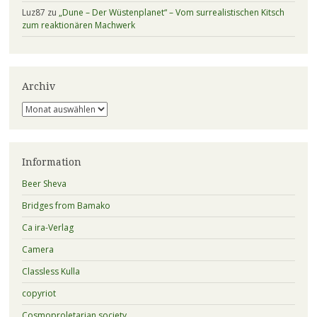
Luz87
zu
„Dune – Der Wüstenplanet“ – Vom surrealistischen Kitsch
zum reaktionären Machwerk
Archiv
Archiv
Information
Beer Sheva
Bridges from Bamako
Ca ira-Verlag
Camera
Classless Kulla
copyriot
Cosmoproletarian society