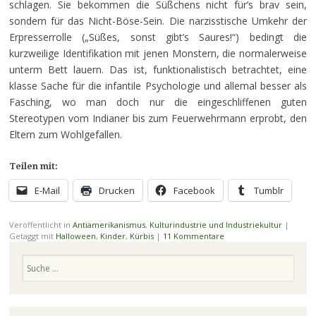
schlagen. Sie bekommen die Süßchens nicht für’s brav sein,
sondern für das Nicht-Böse-Sein. Die narzisstische Umkehr der
Erpresserrolle („Süßes, sonst gibt’s Saures!“) bedingt die
kurzweilige Identifikation mit jenen Monstern, die normalerweise
unterm Bett lauern. Das ist, funktionalistisch betrachtet, eine
klasse Sache für die infantile Psychologie und allemal besser als
Fasching, wo man doch nur die eingeschliffenen guten
Stereotypen vom Indianer bis zum Feuerwehrmann erprobt, den
Eltern zum Wohlgefallen.
Teilen mit:
E-Mail
Drucken
Facebook
Tumblr
Veröffentlicht in
Antiamerikanismus
,
Kulturindustrie und Industriekultur
|
Getaggt mit
Halloween
,
Kinder
,
Kürbis
|
11 Kommentare
Suchen