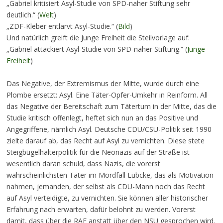
„Gabriel kritisiert Asyl-Studie von SPD-naher Stiftung sehr
deutlich.“ (
Welt
)
„ZDF-Kleber entlarvt Asyl-Studie.“ (
Bild
)
Und natürlich greift die Junge Freiheit die Steilvorlage auf:
„Gabriel attackiert Asyl-Studie von SPD-naher Stiftung.“ (
Junge
Freiheit
)
Das Negative, der Extremismus der Mitte, wurde durch eine
Plombe ersetzt: Asyl. Eine Täter-Opfer-Umkehr in Reinform. All
das Negative der Bereitschaft zum Tätertum in der Mitte, das die
Studie kritisch offenlegt, heftet sich nun an das Positive und
Angegriffene, nämlich Asyl. Deutsche CDU/CSU-Politik seit 1990
zielte darauf ab, das Recht auf Asyl zu vernichten. Diese stete
Steigbügelhalterpolitik für die Neonazis auf der Straße ist
wesentlich daran schuld, dass Nazis, die vorerst
wahrscheinlichsten Täter im Mordfall Lübcke, das als Motivation
nahmen, jemanden, der selbst als CDU-Mann noch das Recht
auf Asyl verteidigte, zu vernichten. Sie können aller historischer
Erfahrung nach erwarten, dafür belohnt zu werden. Vorerst
damit, dass über die RAF anstatt über den NSU gesprochen wird.