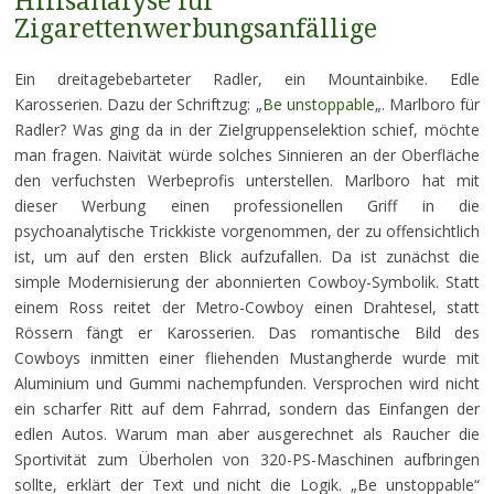
Hilfsanalyse für
Zigarettenwerbungsanfällige
Ein dreitagebebarteter Radler, ein Mountainbike. Edle
Karosserien. Dazu der Schriftzug: „
Be unstoppable
„. Marlboro für
Radler? Was ging da in der Zielgruppenselektion schief, möchte
man fragen. Naivität würde solches Sinnieren an der Oberfläche
den verfuchsten Werbeprofis unterstellen. Marlboro hat mit
dieser Werbung einen professionellen Griff in die
psychoanalytische Trickkiste vorgenommen, der zu offensichtlich
ist, um auf den ersten Blick aufzufallen. Da ist zunächst die
simple Modernisierung der abonnierten Cowboy-Symbolik. Statt
einem Ross reitet der Metro-Cowboy einen Drahtesel, statt
Rössern fängt er Karosserien. Das romantische Bild des
Cowboys inmitten einer fliehenden Mustangherde wurde mit
Aluminium und Gummi nachempfunden. Versprochen wird nicht
ein scharfer Ritt auf dem Fahrrad, sondern das Einfangen der
edlen Autos. Warum man aber ausgerechnet als Raucher die
Sportivität zum Überholen von 320-PS-Maschinen aufbringen
sollte, erklärt der Text und nicht die Logik. „Be unstoppable“