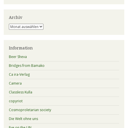
Archiv
Archiv
Information
Beer Sheva
Bridges from Bamako
Ca ira-Verlag
Camera
Classless Kulla
copyriot
Cosmoproletarian society
Die Welt ohne uns
Eye on the UN