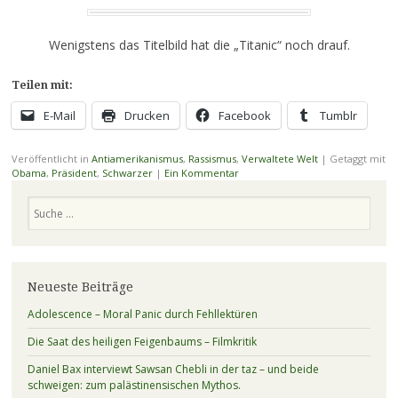
Wenigstens das Titelbild hat die „Titanic“ noch drauf.
Teilen mit:
E-Mail
Drucken
Facebook
Tumblr
Veröffentlicht in
Antiamerikanismus
,
Rassismus
,
Verwaltete Welt
|
Getaggt mit
Obama
,
Präsident
,
Schwarzer
|
Ein Kommentar
Suchen
Neueste Beiträge
Adolescence – Moral Panic durch Fehllektüren
Die Saat des heiligen Feigenbaums – Filmkritik
Daniel Bax interviewt Sawsan Chebli in der taz – und beide
schweigen: zum palästinensischen Mythos.