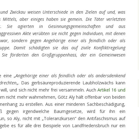
 und Zwickau weisen Unterschiede in den Zielen auf und, was
s Mittels, aber einiges haben sie gemein. Die Täter verletzten
r. Sie agierten in Gesinnungsgemeinschaften und aus
aggressiven Akte verübten sie nicht gegen Individuen, mit denen
n war, sondern gegen Angehörige einer als feindlich oder als
ppe. Damit schädigten sie das auf zivile Konfliktregelung
 Sie förderten den Großgruppenhass, der ein Gemeinwesen
e eine „
Angehörige einer als feindlich oder als andersdenkend
drechten
„. Das gerbsäureproduzierende Laubholzwächs kann
will, und sich nicht mehr frei versammeln. Auch
Artikel 16 und
m nicht mehr wahrnehmen, Götz Aly hält offenbar von beiden
enhang zu erstellen. Aus einer minderen Sachbeschädigung,
oß gegen irgendwelche Baumgesetze, wird für ihn ein
un, so Aly, nicht mit „Toleranzkursen“ den Antifaschismus auf
, gebe es für alle drei Beispiele von Landfriedensbruch nur ein