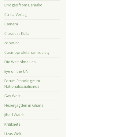
Bridges from Bamako
Ca ira-Verlag
Camera
Classless Kulla
copyriot
Cosmoproletarian society
Die Welt ohne uns
Eye on the UN
Forum Ethnologie im
Nationalsozialismus
Gay West
Hexenjagden in Ghana
Jihad Watch
Kritiknetz
Lizas Welt