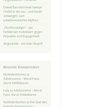
Daniel Bax interviewt Sawsan
Chebli in der taz – und beide
schweigen: zum
palästinensischen Mythos.
„Fluchtnostalgie“ – Jan
Feddersen mobilisiert gegen
Empathie und Engagement
Singularität – ein toter Begriff
Neueste Kommentare
Nichtidentisches
zu
Adolescence – Moral Panic
durch Fehllektüren
Lola
zu
Adolescence – Moral
Panic durch Fehllektüren
Nichtidentisches
zu
Die Saat des
heiligen Feigenbaums –