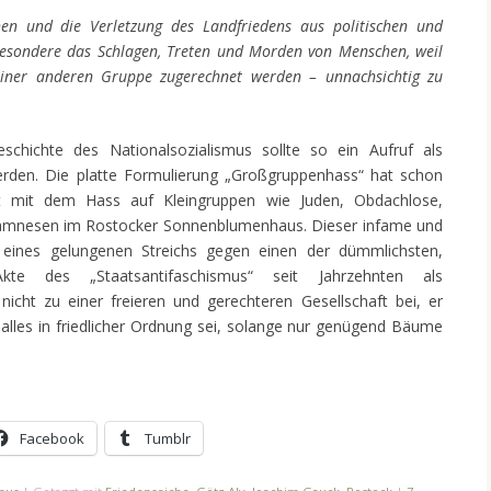
en und die Verletzung des Landfriedens aus politischen und
besondere das Schlagen, Treten und Morden von Menschen, weil
 einer anderen Gruppe zugerechnet werden – unnachsichtig zu
chichte des Nationalsozialismus sollte so ein Aufruf als
rden. Die platte Formulierung „Großgruppenhass“ hat schon
t mit dem Hass auf Kleingruppen wie Juden, Obdachlose,
tnamnesen im Rostocker Sonnenblumenhaus. Dieser infame und
g eines gelungenen Streichs gegen einen der dümmlichsten,
 Akte des „Staatsantifaschismus“ seit Jahrzehnten als
nicht zu einer freieren und gerechteren Gesellschaft bei, er
 alles in friedlicher Ordnung sei, solange nur genügend Bäume
Facebook
Tumblr