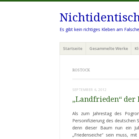
Nichtidentisc
Es gibt kein richtiges Kleben am Falsch
Menü
Zum
Startseite
Gesammelte Werke
Kl
Inhalt
springen
ROSTOCK
SEPTEMBER 6, 2012
„Landfrieden“ der
Als zum Jahrestag des Pogrom
Personifizierung des deutschen St
denn dieser Baum nun ein Jub
„Friedenseiche“ sein muss, mi