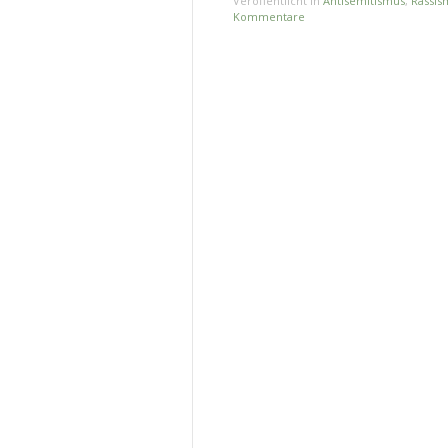
Veröffentlicht in
Antisemitismus
,
Rassis
Kommentare