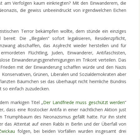
st am Verfolgen kaum einkriegten? Mit den Einwanderern, die
Neonazis, die gewiss unbeeindruckt von irgendwelchen Eichen
stischen Terror bekämpfen wollte, dem stünde ein einziges
ereit: Die „Illegalen“ sofort legalisieren, Residenzpflicht,
zwang abschaffen, das Asylrecht wieder herstellen und für
rmordeten Flüchtling, Juden, Einwanderer, Antifaschisten,
lose Einwanderungsgenehmigungen im Trikont verteilen. Das
h Frieden mit der Einwanderung schaffen würde und den Nazis
en Konservativen, Grünen, Liberalen und Sozialdemokraten aber
flanzten Bäumchen sei das überhaupt nicht heimliche Bündnis
 so einfach zuzudecken.
 dem markigen Titel „
Der Landfriede muss geschützt werden
“
er, dass eine Rostocker Antifa in einer nächtlichen Aktion just
en Triumphbaum des Neonazismus gefällt hatte. Für ihn steht
r das Attentat auf einen Rabbi in Berlin und der Überfall von
Zwickau
folgen, bei beiden Vorfällen wurden insgesamt drei