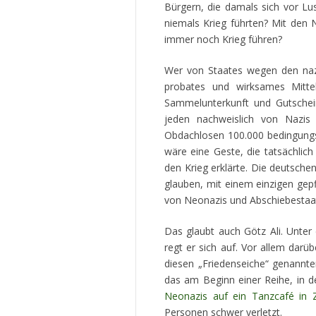
Bürgern, die damals sich vor Lu
niemals Krieg führten? Mit den 
immer noch Krieg führen?
Wer von Staates wegen den nazi
probates und wirksames Mittel b
Sammelunterkunft und Gutschein
jeden nachweislich von Nazis e
Obdachlosen 100.000 bedingungs
wäre eine Geste, die tatsächlic
den Krieg erklärte. Die deutsch
glauben, mit einem einzigen gep
von Neonazis und Abschiebestaat
Das glaubt auch Götz Ali. Unter
regt er sich auf. Vor allem darüb
diesen „Friedenseiche“ genannt
das am Beginn einer Reihe, in de
Neonazis auf ein Tanzcafé in 
Personen schwer verletzt.