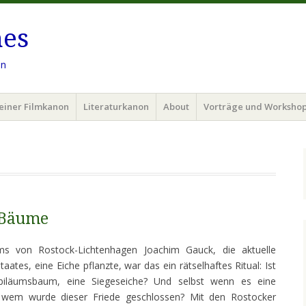
hes
en
einer Filmkanon
Literaturkanon
About
Vorträge und Worksho
 Bäume
s von Rostock-Lichtenhagen Joachim Gauck, die aktuelle
aates, eine Eiche pflanzte, war das ein rätselhaftes Ritual: Ist
iläumsbaum, eine Siegeseiche? Und selbst wenn es eine
t wem wurde dieser Friede geschlossen? Mit den Rostocker