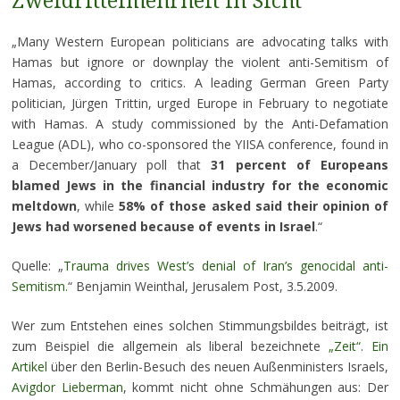
Zweidrittelmehrheit in Sicht
„Many Western European politicians are advocating talks with
Hamas but ignore or downplay the violent anti-Semitism of
Hamas, according to critics. A leading German Green Party
politician, Jürgen Trittin, urged Europe in February to negotiate
with Hamas. A study commissioned by the Anti-Defamation
League (ADL), who co-sponsored the YIISA conference, found in
a December/January poll that
31 percent of Europeans
blamed Jews in the financial industry for the economic
meltdown
, while
58% of those asked said their opinion of
Jews had worsened because of events in Israel
.“
Quelle: „
Trauma drives West’s denial of Iran’s genocidal anti-
Semitism.
“ Benjamin Weinthal, Jerusalem Post, 3.5.2009.
Wer zum Entstehen eines solchen Stimmungsbildes beiträgt, ist
zum Beispiel die allgemein als liberal bezeichnete
„Zeit“. Ein
Artikel
über den Berlin-Besuch des neuen Außenministers Israels,
Avigdor Lieberman
, kommt nicht ohne Schmähungen aus: Der