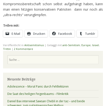
Kompromissbereitschaft schon selbst aufgehängt haben, kann
man einen hitzigen konservativen Patrioten dann nur noch als
„ultra-rechts“ verunglimpfen.
Teilen mit:
E-Mail
Drucken
Facebook
Tumblr
Veröffentlicht in
Antisemitismus
|
Getaggt mit
anti-Semitism
,
Europe
,
Israel
,
Trittin
|
2 Kommentare
Suchen
Neueste Beiträge
Adolescence – Moral Panic durch Fehllektüren
Die Saat des heiligen Feigenbaums – Filmkritik
Daniel Bax interviewt Sawsan Chebli in der taz – und beide
schweigen: zum palästinensischen Mythos.