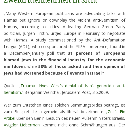
Zweidrittelmehrheit in Sicht
„Many Western European politicians are advocating talks with
Hamas but ignore or downplay the violent anti-Semitism of
Hamas, according to critics. A leading German Green Party
politician, Jürgen Trittin, urged Europe in February to negotiate
with Hamas. A study commissioned by the Anti-Defamation
League (ADL), who co-sponsored the YIISA conference, found in
a December/January poll that
31 percent of Europeans
blamed Jews in the financial industry for the economic
meltdown
, while
58% of those asked said their opinion of
Jews had worsened because of events in Israel
.“
Quelle: „
Trauma drives West’s denial of Iran’s genocidal anti-
Semitism.
“ Benjamin Weinthal, Jerusalem Post, 3.5.2009.
Wer zum Entstehen eines solchen Stimmungsbildes beiträgt, ist
zum Beispiel die allgemein als liberal bezeichnete
„Zeit“. Ein
Artikel
über den Berlin-Besuch des neuen Außenministers Israels,
Avigdor Lieberman
, kommt nicht ohne Schmähungen aus: Der