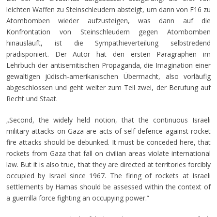
leichten Waffen zu Steinschleudern absteigt, um dann von F16 zu
Atombomben wieder aufzusteigen, was dann auf die
Konfrontation von Steinschleudern gegen Atombomben
hinausläuft, ist die Sympathieverteilung selbstredend
prädisponiert. Der Autor hat den ersten Paragraphen im
Lehrbuch der antisemitischen Propaganda, die Imagination einer
gewaltigen jüdisch-amerikanischen Übermacht, also vorläufig
abgeschlossen und geht weiter zum Teil zwei, der Berufung auf
Recht und Staat.
„Second, the widely held notion, that the continuous Israeli
military attacks on Gaza are acts of self-defence against rocket
fire attacks should be debunked. It must be conceded here, that
rockets from Gaza that fall on civilian areas violate international
law. But it is also true, that they are directed at territories forcibly
occupied by Israel since 1967. The firing of rockets at Israeli
settlements by Hamas should be assessed within the context of
a guerrilla force fighting an occupying power.”