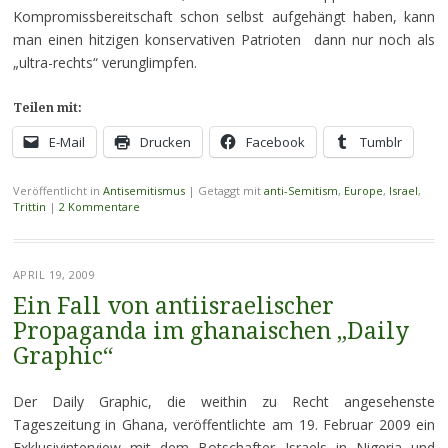
Kompromissbereitschaft schon selbst aufgehängt haben, kann
man einen hitzigen konservativen Patrioten dann nur noch als
„ultra-rechts“ verunglimpfen.
Teilen mit:
E-Mail
Drucken
Facebook
Tumblr
Veröffentlicht in
Antisemitismus
|
Getaggt mit
anti-Semitism
,
Europe
,
Israel
,
Trittin
|
2 Kommentare
APRIL 19, 2009
Ein Fall von antiisraelischer
Propaganda im ghanaischen „Daily
Graphic“
Der Daily Graphic, die weithin zu Recht angesehenste
Tageszeitung in Ghana, veröffentlichte am 19. Februar 2009 ein
Exklusivinterview mit dem Botschafter Israels in Nigeria und