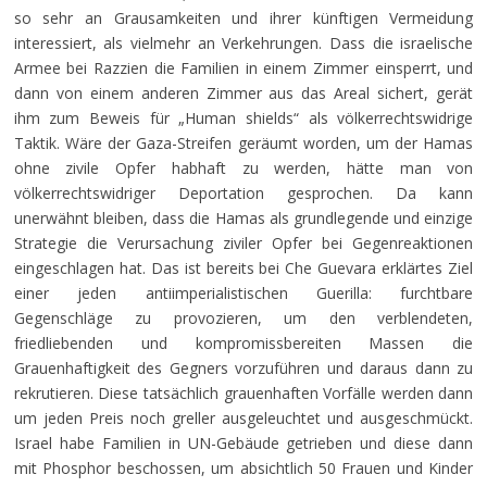
so sehr an Grausamkeiten und ihrer künftigen Vermeidung
interessiert, als vielmehr an Verkehrungen. Dass die israelische
Armee bei Razzien die Familien in einem Zimmer einsperrt, und
dann von einem anderen Zimmer aus das Areal sichert, gerät
ihm zum Beweis für „Human shields“ als völkerrechtswidrige
Taktik. Wäre der Gaza-Streifen geräumt worden,
um der Hamas
ohne zivile Opfer habhaft zu werden, hätte man von
völkerrechtswidriger Deportation gesprochen. Da kann
unerwähnt bleiben, dass die Hamas als grundlegende und einzige
Strategie die Verursachung ziviler Opfer bei Gegenreaktionen
eingeschlagen hat. Das ist bereits bei Che Guevara erklärtes Ziel
einer jeden antiimperialistischen Guerilla: furchtbare
Gegenschläge zu provozieren, um den verblendeten,
friedliebenden und kompromissbereiten Massen die
Grauenhaftigkeit des Gegners vorzuführen und daraus dann zu
rekrutieren. Diese tatsächlich grauenhaften Vorfälle werden dann
um jeden Preis noch greller ausgeleuchtet und ausgeschmückt.
Israel habe Familien in UN-Gebäude getrieben und diese dann
mit Phosphor beschossen, um absichtlich 50 Frauen und Kinder