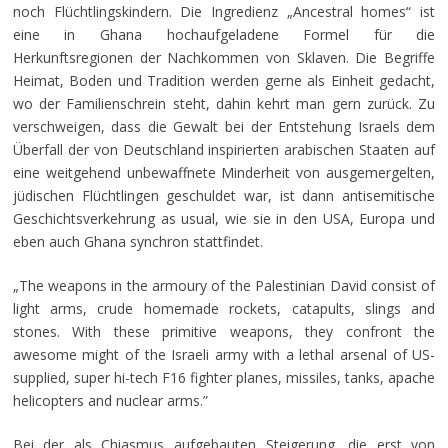
noch Flüchtlingskindern. Die Ingredienz „Ancestral homes“ ist
eine in Ghana hochaufgeladene Formel für die
Herkunftsregionen der Nachkommen von Sklaven. Die Begriffe
Heimat, Boden und Tradition werden gerne als Einheit gedacht,
wo der Familienschrein steht, dahin kehrt man gern zurück. Zu
verschweigen, dass die Gewalt bei der Entstehung Israels dem
Überfall der von Deutschland inspirierten arabischen Staaten auf
eine weitgehend unbewaffnete Minderheit von ausgemergelten,
jüdischen Flüchtlingen geschuldet war, ist dann antisemitische
Geschichtsverkehrung as usual, wie sie in den USA, Europa und
eben auch Ghana synchron stattfindet.
„The weapons in the armoury of the Palestinian David consist of
light arms, crude homemade rockets, catapults, slings and
stones. With these primitive weapons, they confront the
awesome might of the Israeli army with a lethal arsenal of US-
supplied, super hi-tech F16 fighter planes, missiles, tanks, apache
helicopters and nuclear arms.”
Bei der als Chiasmus aufgebauten Steigerung, die erst von