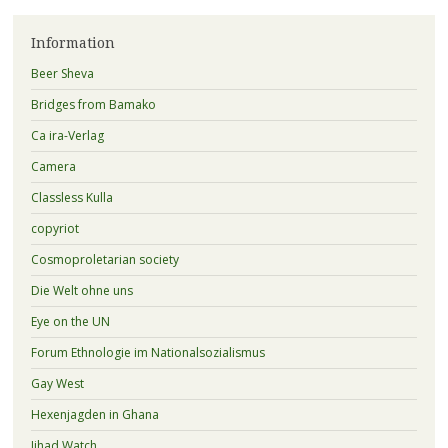
Information
Beer Sheva
Bridges from Bamako
Ca ira-Verlag
Camera
Classless Kulla
copyriot
Cosmoproletarian society
Die Welt ohne uns
Eye on the UN
Forum Ethnologie im Nationalsozialismus
Gay West
Hexenjagden in Ghana
Jihad Watch