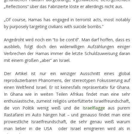
„Reflections“ über das Fabrizierte löste er allerdings nicht aus.
„Of course, Hamas has engaged in terrorist acts, most notably
by purposely targeting civilians with suicide bombs.”
Angedroht wird noch ein “to be cont’d”. Man darf hoffen, dass es
ausblieb, folgt doch den widerwilligen Aufzählungen einiger
Verbrechen der Hamas immer die letzte Schuldzuweisung daran
mit einem großen „aber“ an Israel.
Der Artikel ist nur ein winziger Ausschnitt eines global
reproduzierbaren Phänomens, der stereotypen Fokussierung auf
einen Weltfeind Israel. Er ist keinesfalls repräsentativ für Ghana.
In Ghana wie in weiten Teilen Afrikas findet man eine sehr
enthusiastische, zumeist religiös unterfütterte Israelfreundschaft,
die von Politik wenig weiß und die
Israelflagge
aus purem
Rastafarei im Auto hängen hat – und genauso findet man eine
prowestliche Israelfreundschaft, die sehr genau weiß warum
man lieber in die USA oder Israel emigrieren wird als in