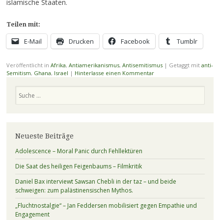
islamische Staaten.
Teilen mit:
E-Mail
Drucken
Facebook
Tumblr
Veröffentlicht in
Afrika
,
Antiamerikanismus
,
Antisemitismus
|
Getaggt mit
anti-
Semitism
,
Ghana
,
Israel
|
Hinterlasse einen Kommentar
Suchen
Neueste Beiträge
Adolescence – Moral Panic durch Fehllektüren
Die Saat des heiligen Feigenbaums – Filmkritik
Daniel Bax interviewt Sawsan Chebli in der taz – und beide
schweigen: zum palästinensischen Mythos.
„Fluchtnostalgie“ – Jan Feddersen mobilisiert gegen Empathie und
Engagement