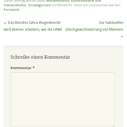
Dieser Beitrag wurde unter
Antisemitismus
,
Kulturindustrie und
Industriekultur
,
Uncategorized
veröffentlicht. Setze ein Lesezeichen auf den
Permalink
.
Beitragsnavigation
←
Das Bündnis Sahra Wagenknecht
Zur habituellen
wird ebenso scheitern, wie die LINKE
Gleichgewichtsstörung von Männern
→
Schreibe einen Kommentar
Kommentar
*