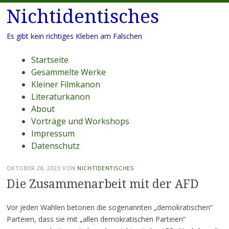
Nichtidentisches
Es gibt kein richtiges Kleben am Falschen
Menü
Zum
Startseite
Inhalt
Gesammelte Werke
springen
Kleiner Filmkanon
Literaturkanon
About
Vorträge und Workshops
Impressum
Datenschutz
OKTOBER 28, 2023
VON
NICHTIDENTISCHES
Die Zusammenarbeit mit der AFD
Vor jeden Wahlen betonen die sogenannten „demokratischen“
Parteien, dass sie mit „allen demokratischen Parteien“