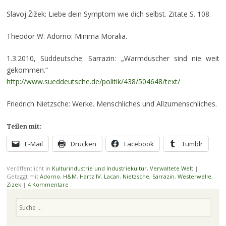
Slavoj Žižek: Liebe dein Symptom wie dich selbst. Zitate S. 108.
Theodor W. Adorno: Minima Moralia.
1.3.2010, Süddeutsche: Sarrazin: „Warmduscher sind nie weit
gekommen.“
http://www.sueddeutsche.de/politik/438/504648/text/
Friedrich Nietzsche: Werke. Menschliches und Allzumenschliches.
Teilen mit:
E-Mail
Drucken
Facebook
Tumblr
Veröffentlicht in
Kulturindustrie und Industriekultur
,
Verwaltete Welt
|
Getaggt mit
Adorno
,
H&M
,
Hartz IV
,
Lacan
,
Nietzsche
,
Sarrazin
,
Westerwelle
,
Zizek
|
4 Kommentare
Suchen