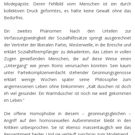
Modepäpste. Deren Fehlbild vom Menschen ist ein durch
kollektiven Druck geformtes, es hätte keine Gewalt ohne das
Bedürfnis.
Ein zweites Phänomen: Nach den Urteilen zur
Verfassungswidrigkeit der Sozialhilfesätze springt ausgerechnet
der Vertreter der liberalen Partei, Westerwelle, in die Bresche und
erklärt Sozialhilfeempfänger zu dekadenten, das Leben in vollen
Zügen genießenden Menschen, die auf diese Weise einen
„Untergang“ wie jenen Roms verursachen könnten. Sein kaum
unter Parteikomplizenverdacht stehender Gesinnungsgenosse
erklärt wenige Wochen später seine Philosophie zum
angemessenen Leben ohne Einkommen: „Kalt duschen ist doch
eh viel gesünder. Ein Warmduscher ist noch nie weit gekommen
im Leben.“
Die offene Homophobie in diesem – gesinnungsgleichen –
Angriff auf den homosexuellen Außenminister bleibt in den
Kritiken unbesprochen. Sie ist ebenso massentauglich wie das
Ressentiment beider. Und sie verläuft synchron zum Modetrend.