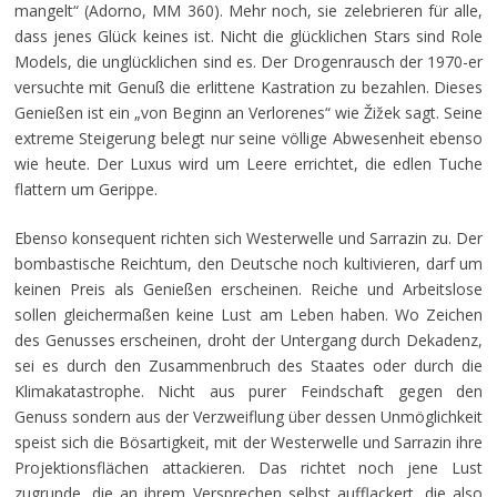
mangelt“ (Adorno, MM 360). Mehr noch, sie zelebrieren für alle,
dass jenes Glück keines ist. Nicht die glücklichen Stars sind Role
Models, die unglücklichen sind es. Der Drogenrausch der 1970-er
versuchte mit Genuß die erlittene Kastration zu bezahlen. Dieses
Genießen ist ein „von Beginn an Verlorenes“ wie Žižek sagt. Seine
extreme Steigerung belegt nur seine völlige Abwesenheit ebenso
wie heute. Der Luxus wird um Leere errichtet, die edlen Tuche
flattern um Gerippe.
Ebenso konsequent richten sich Westerwelle und Sarrazin zu. Der
bombastische Reichtum, den Deutsche noch kultivieren, darf um
keinen Preis als Genießen erscheinen. Reiche und Arbeitslose
sollen gleichermaßen keine Lust am Leben haben. Wo Zeichen
des Genusses erscheinen, droht der Untergang durch Dekadenz,
sei es durch den Zusammenbruch des Staates oder durch die
Klimakatastrophe. Nicht aus purer Feindschaft gegen den
Genuss sondern aus der Verzweiflung über dessen Unmöglichkeit
speist sich die Bösartigkeit, mit der Westerwelle und Sarrazin ihre
Projektionsflächen attackieren. Das richtet noch jene Lust
zugrunde, die an ihrem Versprechen selbst aufflackert, die also