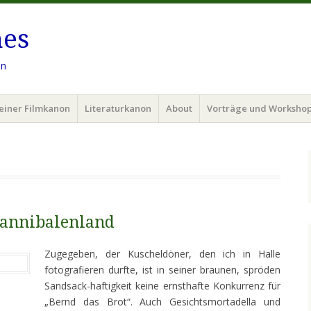
hes
en
einer Filmkanon
Literaturkanon
About
Vorträge und Worksho
Kannibalenland
Zugegeben, der Kuscheldöner, den ich in Halle
fotografieren durfte, ist in seiner braunen, spröden
Sandsack-haftigkeit keine ernsthafte Konkurrenz für
„Bernd das Brot“. Auch Gesichtsmortadella und