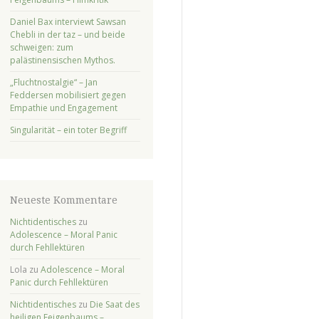
Daniel Bax interviewt Sawsan
Chebli in der taz – und beide
schweigen: zum
palästinensischen Mythos.
„Fluchtnostalgie“ – Jan
Feddersen mobilisiert gegen
Empathie und Engagement
Singularität – ein toter Begriff
Neueste Kommentare
Nichtidentisches
zu
Adolescence – Moral Panic
durch Fehllektüren
Lola
zu
Adolescence – Moral
Panic durch Fehllektüren
Nichtidentisches
zu
Die Saat des
heiligen Feigenbaums –