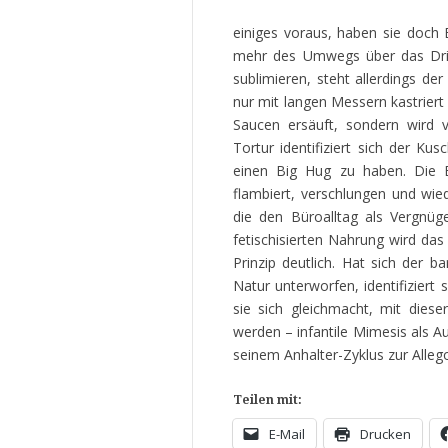
einiges voraus, haben sie doch E
mehr des Umwegs über das Drit
sublimieren, steht allerdings de
nur mit langen Messern kastrie
Saucen ersäuft, sondern wird v
Tortur identifiziert sich der K
einen Big Hug zu haben. Die B
flambiert, verschlungen und wied
die den Büroalltag als Vergnüg
fetischisierten Nahrung wird da
Prinzip deutlich. Hat sich der 
Natur unterworfen, identifiziert
sie sich gleichmacht, mit diese
werden – infantile Mimesis als A
seinem Anhalter-Zyklus zur Alleg
Teilen mit:
E-Mail
Drucken