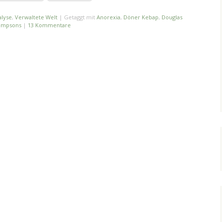
lyse
,
Verwaltete Welt
|
Getaggt mit
Anorexia
,
Döner Kebap
,
Douglas
impsons
|
13 Kommentare