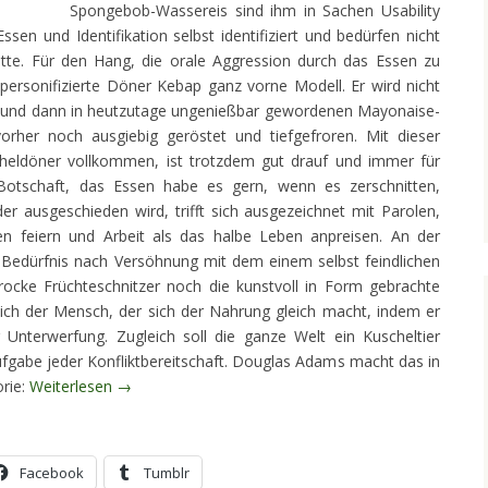
Spongebob-Wassereis sind ihm in Sachen Usability
ssen und Identifikation selbst identifiziert und bedürfen nicht
te. Für den Hang, die orale Aggression durch das Essen zu
r personifizierte Döner Kebap ganz vorne Modell. Er wird nicht
rt und dann in heutzutage ungenießbar gewordenen Mayonaise-
orher noch ausgiebig geröstet und tiefgefroren. Mit dieser
uscheldöner vollkommen, ist trotzdem gut drauf und immer für
otschaft, das Essen habe es gern, wenn es zerschnitten,
er ausgeschieden wird, trifft sich ausgezeichnet mit Parolen,
en feiern und Arbeit als das halbe Leben anpreisen. An der
s Bedürfnis nach Versöhnung mit dem einem selbst feindlichen
barocke Früchteschnitzer noch die kunstvoll in Form gebrachte
 sich der Mensch, der sich der Nahrung gleich macht, indem er
r Unterwerfung. Zugleich soll die ganze Welt ein Kuscheltier
ufgabe jeder Konfliktbereitschaft. Douglas Adams macht das in
orie:
Weiterlesen
→
Facebook
Tumblr