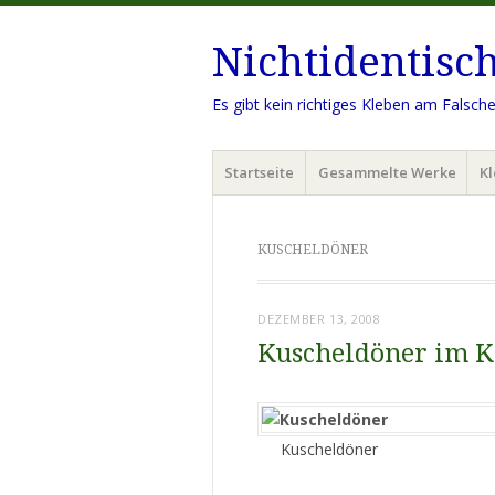
Nichtidentisc
Es gibt kein richtiges Kleben am Falsch
Menü
Zum
Startseite
Gesammelte Werke
Kl
Inhalt
springen
KUSCHELDÖNER
DEZEMBER 13, 2008
Kuscheldöner im 
Kuscheldöner