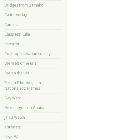
Bridges from Bamako
Ca ira-Verlag
Camera
Classless Kulla
copyriot
Cosmoproletarian society
Die Welt ohne uns
Eye on the UN
Forum Ethnologie im
Nationalsozialismus
Gay West
Hexenjagden in Ghana
Jihad Watch
Kritiknetz
Lizas Welt