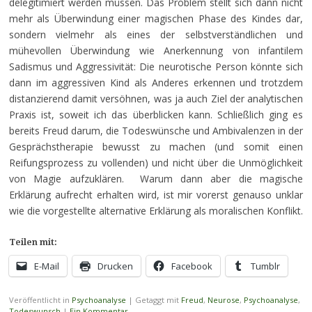
delegitimiert werden müssen. Das Problem stellt sich dann nicht
mehr als Überwindung einer magischen Phase des Kindes dar,
sondern vielmehr als eines der selbstverständlichen und
mühevollen Überwindung wie Anerkennung von infantilem
Sadismus und Aggressivität: Die neurotische Person könnte sich
dann im aggressiven Kind als Anderes erkennen und trotzdem
distanzierend damit versöhnen, was ja auch Ziel der analytischen
Praxis ist, soweit ich das überblicken kann. Schließlich ging es
bereits Freud darum, die Todeswünsche und Ambivalenzen in der
Gesprächstherapie bewusst zu machen (und somit einen
Reifungsprozess zu vollenden) und nicht über die Unmöglichkeit
von Magie aufzuklären. Warum dann aber die magische
Erklärung aufrecht erhalten wird, ist mir vorerst genauso unklar
wie die vorgestellte alternative Erklärung als moralischen Konflikt.
Teilen mit:
E-Mail
Drucken
Facebook
Tumblr
Veröffentlicht in
Psychoanalyse
|
Getaggt mit
Freud
,
Neurose
,
Psychoanalyse
,
Todeswunsch
|
Ein Kommentar