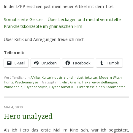
In der IZPP erschien just mein neuer Artikel mit dem Titel:
Somatisierte Geister – Über Leckagen und medial vermittelte
Krankheitskonzepte im ghanaischen Film
Über Kritik und Anregungen freue ich mich.
Teilen mit:
E-Mail
Drucken
Facebook
Tumblr
Veröffentlicht in
Afrika
,
Kulturindustrie und Industriekultur
,
Modern Witch-
Hunts
,
Psychoanalyse
|
Getaggt mit
Film
,
Ghana
,
Hexereivorstellungen
,
Philosophie
,
Psychoanalyse
,
Psychosomatik
|
Hinterlasse einen Kommentar
MAI 4, 2010
Hero unalyzed
Als ich Hero das erste Mal im Kino sah, war ich begeistert,