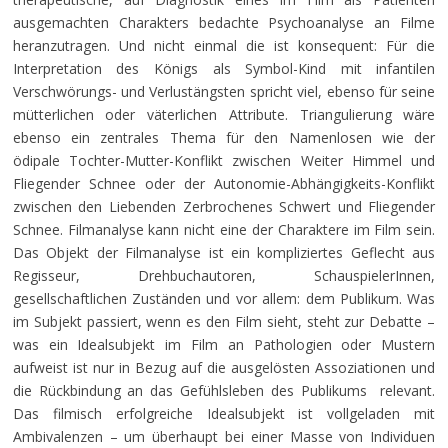
ausgemachten Charakters bedachte Psychoanalyse an Filme
heranzutragen. Und nicht einmal die ist konsequent: Für die
Interpretation des Königs als Symbol-Kind mit infantilen
Verschwörungs- und Verlustängsten spricht viel, ebenso für seine
mütterlichen oder väterlichen Attribute. Triangulierung wäre
ebenso ein zentrales Thema für den Namenlosen wie der
ödipale Tochter-Mutter-Konflikt zwischen Weiter Himmel und
Fliegender Schnee oder der Autonomie-Abhängigkeits-Konflikt
zwischen den Liebenden Zerbrochenes Schwert und Fliegender
Schnee. Filmanalyse kann nicht eine der Charaktere im Film sein.
Das Objekt der Filmanalyse ist ein kompliziertes Geflecht aus
Regisseur, Drehbuchautoren, SchauspielerInnen,
gesellschaftlichen Zuständen und vor allem: dem Publikum. Was
im Subjekt passiert, wenn es den Film sieht, steht zur Debatte –
was ein Idealsubjekt im Film an Pathologien oder Mustern
aufweist ist nur in Bezug auf die ausgelösten Assoziationen und
die Rückbindung an das Gefühlsleben des Publikums relevant.
Das filmisch erfolgreiche Idealsubjekt ist vollgeladen mit
Ambivalenzen – um überhaupt bei einer Masse von Individuen