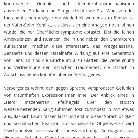
kontroverse Gefühle und Identifikationsmechanismen
auszulösen. So kann eine Filmgeschichte wie Star Wars von der
therapeutischen Analyse nur wiederholt werden– zu offenbar ist
der Vater-Sohn Konflikt, als dass sich eine Analyse noch lohnen
würde, die nur Oberflächensymptome abtastet. Erst die feinen
Ambivalenzen und Nuancen, die in und neben den Charakteren
aufleuchten, machen diese interessant, das Weggelassene,
Zensierte und dessen rätselhafte Wirkung auf eine Generation
von Fans. Es sind die Brüche im allzu Glatten, die Verleugnung
und Verfremdung der filmischen Traumarbeit, die tatsächlich
Aufschluss geben könnten über ein Verborgenes.
Verborgenes wohnt den gegen Sprache versprödeten Gefühlen
von traumhaften Expressionismen inne. Der Anblick eines in
„Hero“ inszenierten Pfeilhagels über den stoisch
weiterarbeitenden KalligraphInnen löst zumindest in mir etwas
aus, das sich kaum fassen lässt und erst in dieser Sprachlosigkeit
und somatischen Reaktion auf visualisierte Objektwelten wird
Psychoanalsye interessant. Todesverachtung, Autoaggression,
Hingabe, Aufgabe, Objektbesetzung, Angstlust, Masochismus,