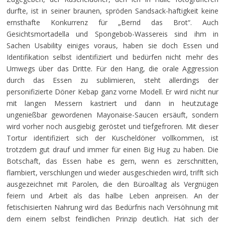
durfte, ist in seiner braunen, spröden Sandsack-haftigkeit keine
ernsthafte Konkurrenz für „Bernd das Brot“. Auch
Gesichtsmortadella und Spongebob-Wassereis sind ihm in
Sachen Usability einiges voraus, haben sie doch Essen und
Identifikation selbst identifiziert und bedürfen nicht mehr des
Umwegs über das Dritte. Für den Hang, die orale Aggression
durch das Essen zu sublimieren, steht allerdings der
personifizierte Döner Kebap ganz vorne Modell. Er wird nicht nur
mit langen Messern kastriert und dann in heutzutage
ungenießbar gewordenen Mayonaise-Saucen ersäuft, sondern
wird vorher noch ausgiebig geröstet und tiefgefroren. Mit dieser
Tortur identifiziert sich der Kuscheldöner vollkommen, ist
trotzdem gut drauf und immer für einen Big Hug zu haben. Die
Botschaft, das Essen habe es gern, wenn es zerschnitten,
flambiert, verschlungen und wieder ausgeschieden wird, trifft sich
ausgezeichnet mit Parolen, die den Büroalltag als Vergnügen
feiern und Arbeit als das halbe Leben anpreisen. An der
fetischisierten Nahrung wird das Bedürfnis nach Versöhnung mit
dem einem selbst feindlichen Prinzip deutlich. Hat sich der