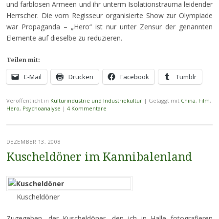
und farblosen Armeen und ihr unterm Isolationstrauma leidender
Herrscher. Die vom Regisseur organisierte Show zur Olympiade
war Propaganda – „Hero“ ist nur unter Zensur der genannten
Elemente auf dieselbe zu reduzieren.
Teilen mit:
E-Mail
Drucken
Facebook
Tumblr
Veröffentlicht in
Kulturindustrie und Industriekultur
|
Getaggt mit
China
,
Film
,
Hero
,
Psychoanalyse
|
4 Kommentare
DEZEMBER 13, 2008
Kuscheldöner im Kannibalenland
Kuscheldöner
Zugegeben, der Kuscheldöner, den ich in Halle fotografieren