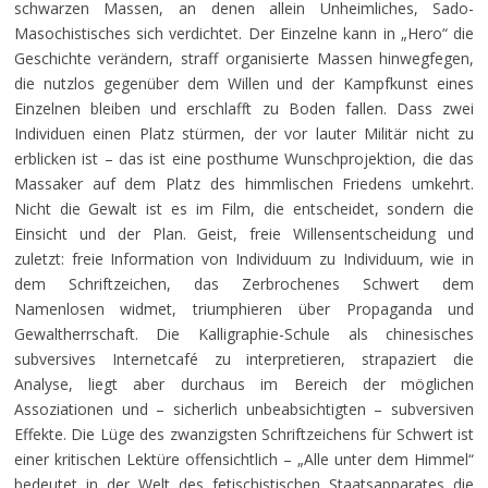
schwarzen Massen, an denen allein Unheimliches, Sado-
Masochistisches sich verdichtet. Der Einzelne kann in „Hero“ die
Geschichte verändern, straff organisierte Massen hinwegfegen,
die nutzlos gegenüber dem Willen und der Kampfkunst eines
Einzelnen bleiben und erschlafft zu Boden fallen. Dass zwei
Individuen einen Platz stürmen, der vor lauter Militär nicht zu
erblicken ist – das ist eine posthume Wunschprojektion, die das
Massaker auf dem Platz des himmlischen Friedens umkehrt.
Nicht die Gewalt ist es im Film, die entscheidet, sondern die
Einsicht und der Plan. Geist, freie Willensentscheidung und
zuletzt: freie Information von Individuum zu Individuum, wie in
dem Schriftzeichen, das Zerbrochenes Schwert dem
Namenlosen widmet, triumphieren über Propaganda und
Gewaltherrschaft. Die Kalligraphie-Schule als chinesisches
subversives Internetcafé zu interpretieren, strapaziert die
Analyse, liegt aber durchaus im Bereich der möglichen
Assoziationen und – sicherlich unbeabsichtigten – subversiven
Effekte. Die Lüge des zwanzigsten Schriftzeichens für Schwert ist
einer kritischen Lektüre offensichtlich – „Alle unter dem Himmel“
bedeutet in der Welt des fetischistischen Staatsapparates die