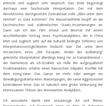
entrückt und zugleich sehr skeptisch: Das Ende begünstigt
durchaus eine faschistoide Interpretation. Der mit dem
Absolutismus durchgesetzte Zentralstaat solle „Allen unter dem
Himmel“ zu Gute kommen? Die Massenästhetik knüpft an die
faschistischen und stalinistischen Staats-Inszenierungen an.
Dann sah ich den Film erneut und diesmal mit einem
anschließenden Vortrag eines Psychoanalytikers, der in China
lehrt und zugleich sehr auf die kulturell bedingte Differenz von
Interpretationsmöglichkeiten bedacht war. Die unter dem
Vorzeichens eines „Wir Europäer, Kinder der Aufklärung“
geleistete Interpretation allerdings klang mir zu transkribierend –
der Namenlose als Ich-Erzähler sei Hülle der aufgespalteten
Erzählvarianten, erfahre einen klassischen ödipalen Konflikt mit
dem König-Vater. Das Ganze sei mehr oder weniger ein
Bewältigungsdrama eines Waisenjungen, der seine Aggressionen
kontrollieren lerne. Das ist natürlich eine grobe Verkürzung der
interessanten Thesen des ehrenwerten Analytikers.
Ich assoziierte damit eine unzulässige Art und Weise,
therapeutische, auf Diagnostik eines im Film als Patienten