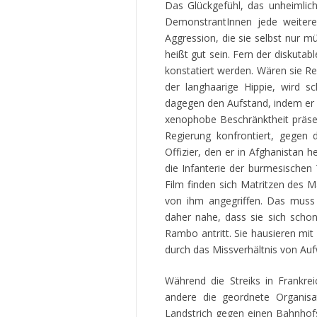
Das Glückgefühl, das unheimlic
DemonstrantInnen jede weitere
Aggression, die sie selbst nur
heißt gut sein. Fern der diskutab
konstatiert werden. Wären sie Revo
der langhaarige Hippie, wird sc
dagegen den Aufstand, indem er e
xenophobe Beschränktheit präsent
Regierung konfrontiert, gegen d
Offizier, den er in Afghanistan 
die Infanterie der burmesische
Film finden sich Matritzen des M
von ihm angegriffen. Das muss 
daher nahe, dass sie sich schon
Rambo antritt. Sie hausieren mi
durch das Missverhältnis von A
Während die Streiks in Frankre
andere die geordnete Organisa
Landstrich gegen einen Bahnhofs