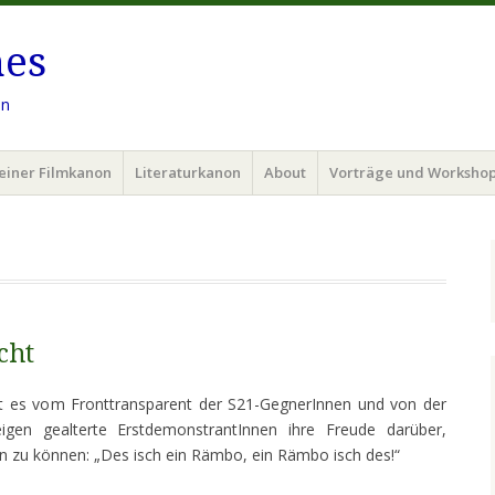
hes
en
einer Filmkanon
Literaturkanon
About
Vorträge und Worksho
cht
llt es vom Fronttransparent der S21-GegnerInnen und von der
eigen gealterte ErstdemonstrantInnen ihre Freude darüber,
n zu können: „Des isch ein Rämbo, ein Rämbo isch des!“