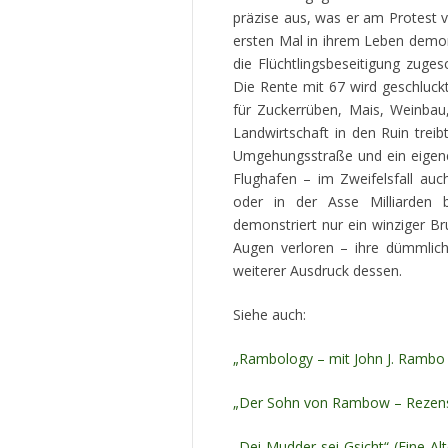
präzise aus, was er am Protest v
ersten Mal in ihrem Leben demons
die Flüchtlingsbeseitigung zug
Die Rente mit 67 wird geschluck
für Zuckerrüben, Mais, Weinbau,
Landwirtschaft in den Ruin tre
Umgehungsstraße und ein eigen
Flughafen – im Zweifelsfall a
oder in der Asse Milliarden 
demonstriert nur ein winziger Br
Augen verloren – ihre dümmlich
weiterer Ausdruck dessen.
Siehe auch:
„Rambology – mit John J. Rambo d
„Der Sohn von Rambow – Rezen
„Dei Mudder sei Gsicht“ (Eine Alt