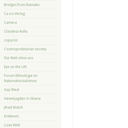
Bridges from Bamako
Ca ira-Verlag
Camera
Classless Kulla
copyriot
Cosmoproletarian society
Die Welt ohne uns
Eye on the UN
Forum Ethnologie im
Nationalsozialismus
Gay West
Hexenjagden in Ghana
Jihad Watch
Kritiknetz
Lizas Welt