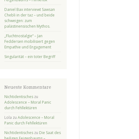
Daniel Bax interviewt Sawsan
Chebli in der taz – und beide
schweigen: zum
palästinensischen Mythos.
„Fluchtnostalgie“ – Jan
Feddersen mobilisiert gegen
Empathie und Engagement
Singularität – ein toter Begriff
Neueste Kommentare
Nichtidentisches
zu
Adolescence – Moral Panic
durch Fehllektüren
Lola
zu
Adolescence – Moral
Panic durch Fehllektüren
Nichtidentisches
zu
Die Saat des
heiligen Feigenbaums –