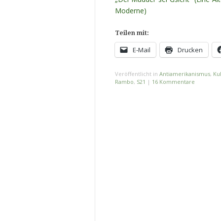
Moderne)
Teilen mit:
E-Mail
Drucken
Veröffentlicht in
Antiamerikanismus
,
Ku
Rambo
,
S21
|
16 Kommentare