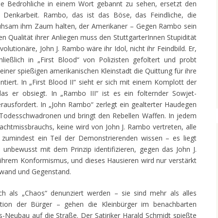
he Bedrohliche in einem Wort gebannt zu sehen, ersetzt den
 Denkarbeit. Rambo, das ist das Böse, das Feindliche, die
 mühsam ihm Zaum halten, der Amerikaner – Gegen Rambo sein
len Qualität ihrer Anliegen muss den StuttgarterInnen Stupidität
lutionäre, John J. Rambo wäre ihr Idol, nicht ihr Feindbild. Er,
hließlich in „First Blood“ von Polizisten gefoltert und probt
iner spießigen amerikanischen Kleinstadt die Quittung für ihre
iert. In „First Blood II“ sieht er sich mit einem Komplott der
as er obsiegt. In „Rambo III“ ist es ein folternder Sowjet-
herausfordert. In „John Rambo“ zerlegt ein gealterter Haudegen
n Todesschwadronen und bringt den Rebellen Waffen. In jedem
achtmissbrauchs, keine wird von John J. Rambo vertreten, alle
zumindest ein Teil der Demonstrierenden wissen – es liegt
 unbewusst mit dem Prinzip identifizieren, gegen das John J.
t ihrem Konformismus, und dieses Hausieren wird nur verstärkt
ufwand und Gegenstand.
ich als „Chaos“ denunziert werden – sie sind mehr als alles
tion der Bürger – gehen die Kleinbürger im benachbarten
-Neubau auf die Straße. Der Satiriker Harald Schmidt spießte