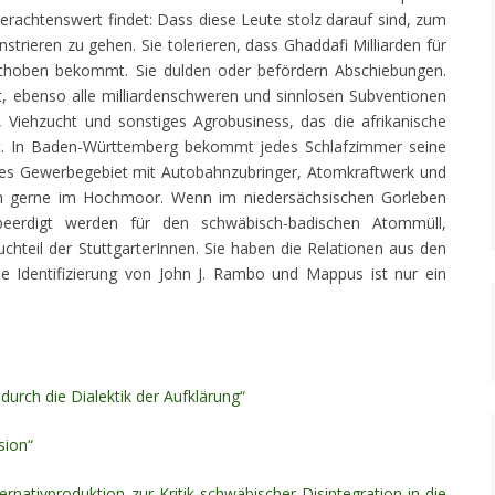
erachtenswert findet: Dass diese Leute stolz darauf sind, zum
trieren zu gehen. Sie tolerieren, dass Ghaddafi Milliarden für
eschoben bekommt. Sie dulden oder befördern Abschiebungen.
t, ebenso alle milliardenschweren und sinnlosen Subventionen
 Viehzucht und sonstiges Agrobusiness, das die afrikanische
ibt. In Baden-Württemberg bekommt jedes Schlafzimmer seine
es Gewerbegebiet mit Autobahnzubringer, Atomkraftwerk und
uch gerne im Hochmoor. Wenn im niedersächsischen Gorleben
beerdigt werden für den schwäbisch-badischen Atommüll,
uchteil der StuttgarterInnen. Sie haben die Relationen aus den
e Identifizierung von John J. Rambo und Mappus ist nur ein
urch die Dialektik der Aufklärung“
sion“
ernativproduktion zur Kritik schwäbischer Disintegration in die