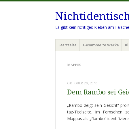
Nichtidentisc
Es gibt kein richtiges Kleben am Falsch
Menü
Zum
Startseite
Gesammelte Werke
Kl
Inhalt
springen
MAPPUS
OKTOBER 20, 2010
Dem Rambo sei Gsi
„Rambo zeigt sein Gesicht“ pro
taz-Titelseite. Im Fernsehen z
Mappus als „Rambo“ identifiziere