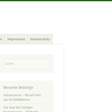
ps
Impressum
Datenschutz
Suchen
Neueste Beiträge
Adolescence – Moral Panic
durch Fehllektüren
Die Saat des heiligen
Feigenbaums – Filmkritik