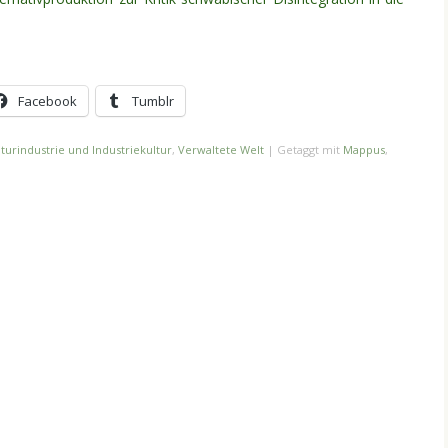
Facebook
Tumblr
lturindustrie und Industriekultur
,
Verwaltete Welt
|
Getaggt mit
Mappus
,