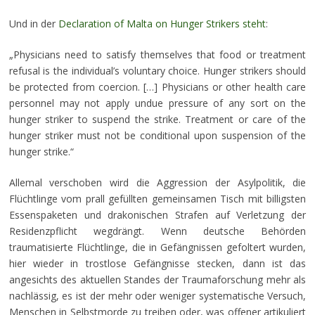
Und in der
Declaration of Malta on Hunger Strikers steht
:
„Physicians need to satisfy themselves that food or treatment
refusal is the individual’s voluntary choice. Hunger strikers should
be protected from coercion. […] Physicians or other health care
personnel may not apply undue pressure of any sort on the
hunger striker to suspend the strike. Treatment or care of the
hunger striker must not be conditional upon suspension of the
hunger strike.“
Allemal verschoben wird die Aggression der Asylpolitik, die
Flüchtlinge vom prall gefüllten gemeinsamen Tisch mit billigsten
Essenspaketen und drakonischen Strafen auf Verletzung der
Residenzpflicht wegdrängt. Wenn deutsche Behörden
traumatisierte Flüchtlinge, die in Gefängnissen gefoltert wurden,
hier wieder in trostlose Gefängnisse stecken, dann ist das
angesichts des aktuellen Standes der Traumaforschung mehr als
nachlässig, es ist der mehr oder weniger systematische Versuch,
Menschen in Selbstmorde zu treiben oder, was offener artikuliert