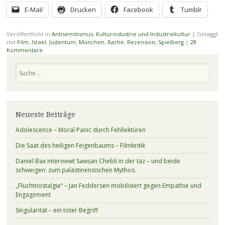
E-Mail
Drucken
Facebook
Tumblr
Veröffentlicht in
Antisemitismus
,
Kulturindustrie und Industriekultur
|
Getaggt
mit
Film
,
Israel
,
Judentum
,
München
,
Rache
,
Rezension
,
Spielberg
|
28
Kommentare
Suchen
Neueste Beiträge
Adolescence – Moral Panic durch Fehllektüren
Die Saat des heiligen Feigenbaums – Filmkritik
Daniel Bax interviewt Sawsan Chebli in der taz – und beide
schweigen: zum palästinensischen Mythos.
„Fluchtnostalgie“ – Jan Feddersen mobilisiert gegen Empathie und
Engagement
Singularität – ein toter Begriff