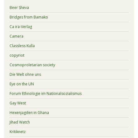
Beer Sheva
Bridges from Bamako
Ca ira-Verlag
Camera
Classless Kulla
copyriot
Cosmoproletarian society
Die Welt ohne uns
Eye on the UN
Forum Ethnologie im Nationalsozialismus
Gay West
Hexenjagden in Ghana
Jihad Watch
Kritiknetz