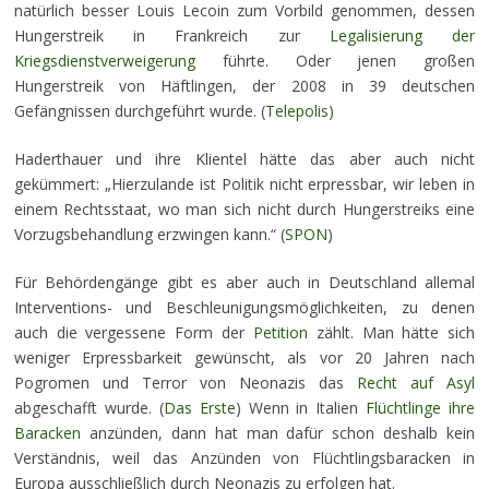
natürlich besser Louis Lecoin zum Vorbild genommen, dessen
Hungerstreik in Frankreich zur
Legalisierung der
Kriegsdienstverweigerung
führte. Oder jenen großen
Hungerstreik von Häftlingen, der 2008 in 39 deutschen
Gefängnissen durchgeführt wurde. (
Telepolis
)
Haderthauer und ihre Klientel hätte das aber auch nicht
gekümmert: „Hierzulande ist Politik nicht erpressbar, wir leben in
einem Rechtsstaat, wo man sich nicht durch Hungerstreiks eine
Vorzugsbehandlung erzwingen kann.“ (
SPON
)
Für Behördengänge gibt es aber auch in Deutschland allemal
Interventions- und Beschleunigungsmöglichkeiten, zu denen
auch die vergessene Form der
Petition
zählt. Man hätte sich
weniger Erpressbarkeit gewünscht, als vor 20 Jahren nach
Pogromen und Terror von Neonazis das
Recht auf Asyl
abgeschafft wurde. (
Das Erste
) Wenn in Italien
Flüchtlinge ihre
Baracken
anzünden, dann hat man dafür schon deshalb kein
Verständnis, weil das Anzünden von Flüchtlingsbaracken in
Europa ausschließlich durch Neonazis zu erfolgen hat.