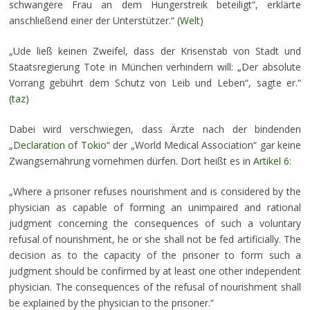
schwangere Frau an dem Hungerstreik beteiligt“, erklärte
anschließend einer der Unterstützer.“ (
Welt
)
„Ude ließ keinen Zweifel, dass der Krisenstab von Stadt und
Staatsregierung Tote in München verhindern will: „Der absolute
Vorrang gebührt dem Schutz von Leib und Leben“, sagte er.“
(
taz
)
Dabei wird verschwiegen, dass Ärzte nach der bindenden
„
Declaration of Tokio
“ der „World Medical Association“ gar keine
Zwangsernährung vornehmen dürfen. Dort heißt es in
Artikel 6
:
„Where a prisoner refuses nourishment and is considered by the
physician as capable of forming an unimpaired and rational
judgment concerning the consequences of such a voluntary
refusal of nourishment, he or she shall not be fed artificially. The
decision as to the capacity of the prisoner to form such a
judgment should be confirmed by at least one other independent
physician. The consequences of the refusal of nourishment shall
be explained by the physician to the prisoner.“