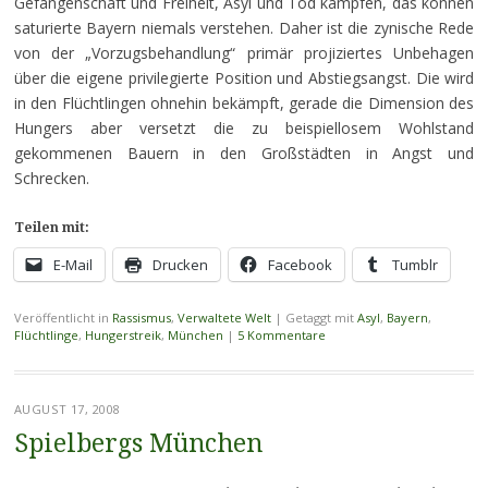
Gefangenschaft und Freiheit, Asyl und Tod kämpfen, das können
saturierte Bayern niemals verstehen. Daher ist die zynische Rede
von der „Vorzugsbehandlung“ primär projiziertes Unbehagen
über die eigene privilegierte Position und Abstiegsangst. Die wird
in den Flüchtlingen ohnehin bekämpft, gerade die Dimension des
Hungers aber versetzt die zu beispiellosem Wohlstand
gekommenen Bauern in den Großstädten in Angst und
Schrecken.
Teilen mit:
E-Mail
Drucken
Facebook
Tumblr
Veröffentlicht in
Rassismus
,
Verwaltete Welt
|
Getaggt mit
Asyl
,
Bayern
,
Flüchtlinge
,
Hungerstreik
,
München
|
5 Kommentare
AUGUST 17, 2008
Spielbergs München