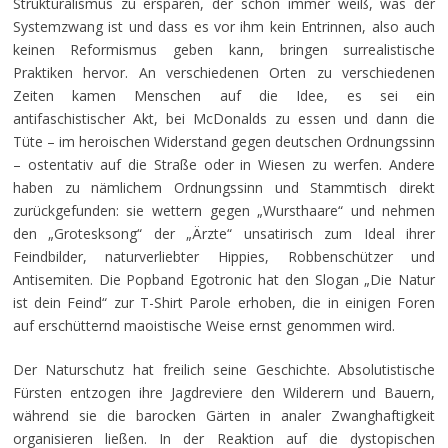
Strukturalismus zu ersparen, der schon immer weiß, was der
Systemzwang ist und dass es vor ihm kein Entrinnen, also auch
keinen Reformismus geben kann, bringen surrealistische
Praktiken hervor. An verschiedenen Orten zu verschiedenen
Zeiten kamen Menschen auf die Idee, es sei ein
antifaschistischer Akt, bei McDonalds zu essen und dann die
Tüte – im heroischen Widerstand gegen deutschen Ordnungssinn
– ostentativ auf die Straße oder in Wiesen zu werfen. Andere
haben zu nämlichem Ordnungssinn und Stammtisch direkt
zurückgefunden: sie wettern gegen „Wursthaare“ und nehmen
den „Grotesksong“ der „Ärzte“ unsatirisch zum Ideal ihrer
Feindbilder, naturverliebter Hippies, Robbenschützer und
Antisemiten. Die Popband Egotronic hat den Slogan „Die Natur
ist dein Feind“ zur T-Shirt Parole erhoben, die in einigen Foren
auf erschütternd maoistische Weise ernst genommen wird.
Der Naturschutz hat freilich seine Geschichte. Absolutistische
Fürsten entzogen ihre Jagdreviere den Wilderern und Bauern,
während sie die barocken Gärten in analer Zwanghaftigkeit
organisieren ließen. In der Reaktion auf die dystopischen