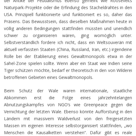
der Antike der Feudalismus ebenso gemeint wie Roosevelts
Naturpark-Projekte oder die Erfindung des Stacheldrahtes in den
USA. Prinzipiell funktionierte und funktioniert es so, daher das
Präsens. Das Bewusstsein, dass dieselben Maßnahmen heute in
völlig anderen Bedingungen stattfinden müssten und unendlich
schwer zu organisieren wären, ging womöglich unter.
Selbstverständlich fordere ich nicht, dass ein Weltsouverän mit
aktuell verfassten Staaten (China, Russland, Iran, etc.) irgendeine
Rolle bei der Etablierung eines Gewaltmonopols etwa in der
Sahel-Zone spielen sollte. Wenn aber ein Staat wie Indien seine
Tiger schützen möchte, bedarf er theoretisch in den von Wilderei
betroffenen Gebieten eines Gewaltmonopols.
Beim Schutz der Wale waren internationale, staatliche
Abkommen erst die Folge eines jahrzehntelangen
Abnutzungskampfes von NGO’s wie Greenpeace gegen die
Vernichtung der letzten Wale. Ebenso könnte Aufforstung in den
Ländern mit massivem Waldverlust von den freigesetzten
Massen im eigenen Interesse selbstorganisiert stattfinden, „wo
Menschen die Kausalketten verstehen“. Dafür gibt es reale