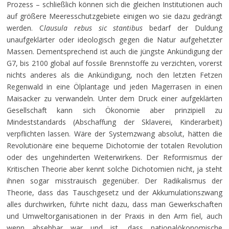
Prozess – schließlich können sich die gleichen Institutionen auch
auf größere Meeresschutzgebiete einigen wo sie dazu gedrängt
werden. C
lausula rebus sic stantibus
bedarf der Duldung
unaufgeklärter oder ideologisch gegen die Natur aufgehetzter
Massen. Dementsprechend ist auch die jüngste Ankündigung der
G7, bis 2100 global auf fossile Brennstoffe zu verzichten, vorerst
nichts anderes als die Ankündigung, noch den letzten Fetzen
Regenwald in eine Ölplantage und jeden Magerrasen in einen
Maisacker zu verwandeln. Unter dem Druck einer aufgeklärten
Gesellschaft kann sich Ökonomie aber prinzipiell zu
Mindeststandards (Abschaffung der Sklaverei, Kinderarbeit)
verpflichten lassen. Wäre der Systemzwang absolut, hätten die
Revolutionäre eine bequeme Dichotomie der totalen Revolution
oder des ungehinderten Weiterwirkens. Der Reformismus der
Kritischen Theorie aber kennt solche Dichotomien nicht, ja steht
ihnen sogar misstrauisch gegenüber. Der Radikalismus der
Theorie, dass das Tauschgesetz und der Akkumulationszwang
alles durchwirken, führte nicht dazu, dass man Gewerkschaften
und Umweltorganisationen in der Praxis in den Arm fiel, auch
wenn absehbar war und ist, dass nationalökonomische