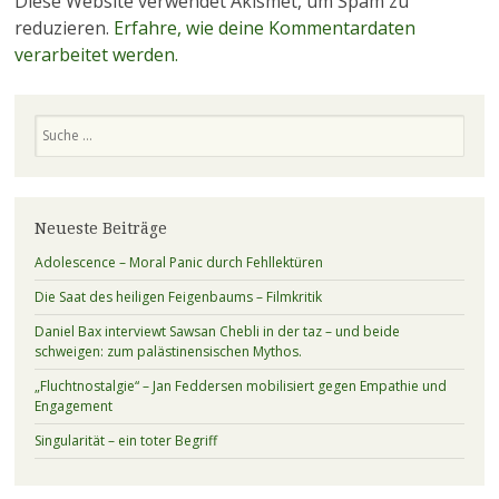
Diese Website verwendet Akismet, um Spam zu
reduzieren.
Erfahre, wie deine Kommentardaten
verarbeitet werden.
Suchen
Neueste Beiträge
Adolescence – Moral Panic durch Fehllektüren
Die Saat des heiligen Feigenbaums – Filmkritik
Daniel Bax interviewt Sawsan Chebli in der taz – und beide
schweigen: zum palästinensischen Mythos.
„Fluchtnostalgie“ – Jan Feddersen mobilisiert gegen Empathie und
Engagement
Singularität – ein toter Begriff