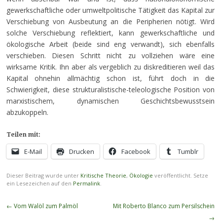
gewerkschaftliche oder umweltpolitische Tätigkeit das Kapital zur
Verschiebung von Ausbeutung an die Peripherien nötigt. Wird
solche Verschiebung reflektiert, kann gewerkschaftliche und
ökologische Arbeit (beide sind eng verwandt), sich ebenfalls
verschieben. Diesen Schritt nicht zu vollziehen wäre eine
wirksame Kritik. Ihn aber als vergeblich zu diskreditieren weil das
Kapital ohnehin allmächtig schon ist, führt doch in die
Schwierigkeit, diese strukturalistische-teleologische Position von
marxistischem, dynamischen Geschichtsbewusstsein
abzukoppeln.
Teilen mit:
E-Mail
Drucken
Facebook
Tumblr
Dieser Beitrag wurde unter
Kritische Theorie
,
Ökologie
veröffentlicht. Setze
ein Lesezeichen auf den
Permalink
.
Beitragsnavigation
←
Vom Walöl zum Palmöl
Mit Roberto Blanco zum Persilschein
→