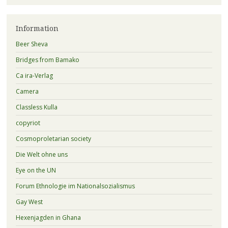
Information
Beer Sheva
Bridges from Bamako
Ca ira-Verlag
Camera
Classless Kulla
copyriot
Cosmoproletarian society
Die Welt ohne uns
Eye on the UN
Forum Ethnologie im Nationalsozialismus
Gay West
Hexenjagden in Ghana