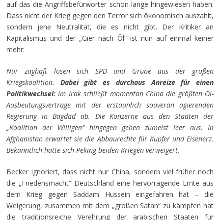
auf das die Angriffsbefürworter schon lange hingewiesen haben:
Dass nicht der Krieg gegen den Terror sich ökonomisch auszahlt,
sondern jene Neutralität, die es nicht gibt. Der Kritiker an
Kapitalismus und der „Gier nach Öl“ ist nun auf einmal keiner
mehr:
Nur zaghaft lösen sich SPD und Grüne aus der großen
Kriegskoalition.
Dabei gibt es durchaus Anreize für einen
Politikwechsel:
Im Irak schließt momentan China die größten Öl-
Ausbeutungsverträge mit der erstaunlich souverän agierenden
Regierung in Bagdad ab. Die Konzerne aus den Staaten der
„Koalition der Willigen“ hingegen gehen zumeist leer aus. In
Afghanistan erwartet sie die Abbaurechte für Kupfer un
d Eisenerz.
Bekanntlich hatte sich Peking beiden Kriegen verweigert.
Becker ignoriert, dass nicht nur China, sondern viel früher noch
die „Friedensmacht“ Deutschland eine hervorragende Ernte aus
dem Krieg gegen Saddam Hussein eingefahren hat – die
Weigerung, zusammen mit dem „großen Satan“ zu kämpfen hat
die traditionsreiche Verehrung der arabischen Staaten für