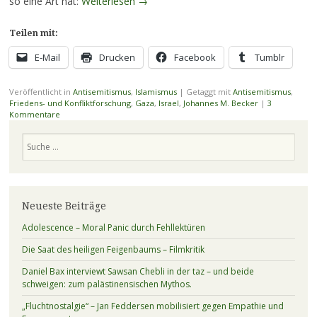
so eine Art hat:
Weiterlesen
→
Teilen mit:
E-Mail
Drucken
Facebook
Tumblr
Veröffentlicht in
Antisemitismus
,
Islamismus
|
Getaggt mit
Antisemitismus
,
Friedens- und Konfliktforschung
,
Gaza
,
Israel
,
Johannes M. Becker
|
3
Kommentare
Suchen
Neueste Beiträge
Adolescence – Moral Panic durch Fehllektüren
Die Saat des heiligen Feigenbaums – Filmkritik
Daniel Bax interviewt Sawsan Chebli in der taz – und beide
schweigen: zum palästinensischen Mythos.
„Fluchtnostalgie“ – Jan Feddersen mobilisiert gegen Empathie und