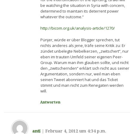
be watching the situation in Syria with concern,
determined to maintain its deterrent power
whatever the outcome.“
http://bicom.org.uk/analysis-article/1270/
Pünjer, würde er über Blogger sprechen, tut
nichts anderes als jene, träfe seine Kritik zu: Er
zündet unbelegte Nebelkerzen, „zwitschert“, nur
eben im trauten Umfeld seiner eigenen Peer-
Group. Warum man ihm glauben sollte, und nicht
den „zwitschernden“ erklärt sich nicht aus seiner
Argumentation, sondern nur, weil man eben
seinen Tweet abonniert hat und das Ticket
stimmt und man nicht zum Renegaten werden
will.
Antworten
anti
|
Februar 4, 2012 um 4:34 p.m.