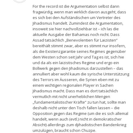
For the record ist die Argumentation selbst dann
fragwürdig, wenn man wirklich davon ausgeht, dass
es sich bei den Aufständischen um Vertreter des
Jihadismus handelt. Zumindest die Argumentation,
insoweit sie hier nachvollziehbar ist – ich las die
aktuelle Ausgabe der Bahamas noch nicht. Dass
Assad tatsächlich „Benevolentien für Laizisten“
bereithält stimmt zwar, aber es stimmt nur insofern,
als die Existenzgarantie seines Regimes gegenüber
dem Westen schon seit Jahr und Tag es ist, sich hie
und da als ein laizistisches Regime und ergo ein
Bollwerk gegen den Jihadismus darzustellen – das
annulliert aber wohl kaum die syrische Unterstützung
des Terrors im Äusseren, die Syrien eben mit zu
einem wichtigen regionalen Player in Sachen
Jihadismus macht. Dass man es dort tatsächlich
vermutlich mit nicht unerheblichen Mengen
„fundamentalistischer Kräfte“ zu tun hat, sollte man
deshalb nicht unter den Tisch fallen lassen – die
Opposition gegen das Regime (um die es sich allemal
handelt, wenn auch (evtl.) nicht in demokratischer
Absicht) allerdings zum djihadistischen Bandenkrieg
umzulügen, braucht schon Chuzpe.