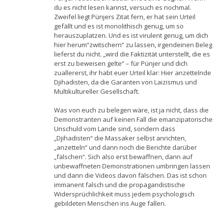
du es nicht lesen kannst, versuch es nochmal.
Zweifel liegt Pünjers Zitat fern, er hat sein Urteil
gefällt und es ist monolithisch genug, um so
herauszuplatzen. Und es ist virulent genug, um dich
hier herum“zwitschern“ zu lassen, irgendeinen Beleg
lieferst du nicht. „wird die Faktizität unterstellt, die es
erst zu beweisen gelte“ – für Pünjer und dich
zuallererst, ihr habt euer Urteil klar: Hier anzettelnde
Djihadisten, da die Garanten von Laizismus und
Multikultureller Gesellschaft.
Was von euch zu belegen wäre, ist ja nicht, dass die
Demonstranten auf keinen Fall die emanzipatorische
Unschuld vom Lande sind, sondern dass
„Djihadisten“ die Massaker selbst anrichten,
„anzetteln“ und dann noch die Berichte darüber
„fälschen“. Sich also erst bewaffnen, dann auf
unbewaffneten Demonstrationen umbringen lassen
und dann die Videos davon fälschen. Das ist schon
immanent falsch und die propagandistische
Widersprüchlichkeit muss jedem psychologisch
gebildeten Menschen ins Auge fallen.