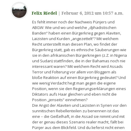
Felix Riedel
|
Februar 6, 2012 um 10:57 a.m.
Es fehlt immer noch der Nachweis Pünjers und
ABGW: Wie und wo und welche „djihadistischen
Banden“ haben einen Bürgerkrieg gegen Alaviten,
Laizisten und Kurden „angezettelt“? Mit welchem
Recht unterstellt man diesen Plan, wo findet der
Bürgerkrieg statt, gab es ethnische Säuberungen wie
sie in den afrikanischen Bürgerkriegen (z.Z. in Nigeria
und Sudan) stattfinden, die in der Bahamas noch nie
interessant waren? Mit welchem Recht wird Assads
Terror und Folterung vor allem von Bloggern als
bloße Reaktion auf einen Bürgerkrieg gedeutet? Und
wie wenig Verdacht hegt man gegen die eigene
Position, wenn sie den Regierungserklärungen eines
Diktators aufs Haar gleichen und eben nicht die
Position „jenseits“ einnehmen?
Die Angst der Alaviten und Laizisten in Syrien vor den
sunnitischen Rebellenteilen zu benennen ist das
eine – die Geißelhaft, in die Assad sie nimmt und mit
der er genau dieses Szenario realer macht, fällt bei
Pünjer aus dem Blickfeld. Und du lieferst nicht einen