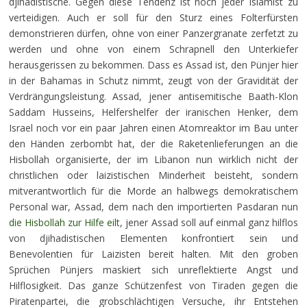
djihadistische. Gegen diese Tendenz ist noch jeder Islamist zu
verteidigen. Auch er soll für den Sturz eines Folterfürsten
demonstrieren dürfen, ohne von einer Panzergranate zerfetzt zu
werden und ohne von einem Schrapnell den Unterkiefer
herausgerissen zu bekommen. Dass es Assad ist, den Pünjer hier
in der Bahamas in Schutz nimmt, zeugt von der Gravidität der
Verdrängungsleistung. Assad, jener antisemitische Baath-Klon
Saddam Husseins, Helfershelfer der iranischen Henker, dem
Israel noch vor ein paar Jahren einen Atomreaktor im Bau unter
den Händen zerbombt hat, der die Raketenlieferungen an die
Hisbollah organisierte, der im Libanon nun wirklich nicht der
christlichen oder laizistischen Minderheit beisteht, sondern
mitverantwortlich für die Morde an halbwegs demokratischem
Personal war, Assad, dem nach den importierten Pasdaran nun
die Hisbollah zur Hilfe eilt
, jener Assad soll auf einmal ganz hilflos
von djihadistischen Elementen konfrontiert sein und
Benevolentien für Laizisten bereit halten. Mit den groben
Sprüchen Pünjers maskiert sich unreflektierte Angst und
Hilflosigkeit. Das ganze Schützenfest von Tiraden gegen die
Piratenpartei, die grobschlächtigen Versuche, ihr Entstehen