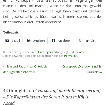
es nur konsequent, dass die europäischen Regierungen den
Islamisten den Hof machen, wenn sie doch nun mal gewählt
sind. Die freiheitliche Gesinnung liegt ihnen ganz und gar fern.
Kein gesellschaftliches Rätsel darf sich mehr stellen, das der
Identifikation in drei Sätzen widersteht.
Teilen mit:
E-Mail
Drucken
Facebook
Tumblr
Dieser Beitrag wurde unter
Uncategorized
abgelegt und mit
assad
verschlagwortet. Setze ein Lesezeichen auf den
Permalink
.
Beitragsnavigation
←
Sein und Rauch – zur Ontologie
Crosspost: „Die Juden sind ihr
der Zigarettenschachtel
Unglück“
→
46 thoughts on “
Vorsprung durch Identifizierung
– Die Kaperfahrten des Sören P. unter Käptn
Assad
”