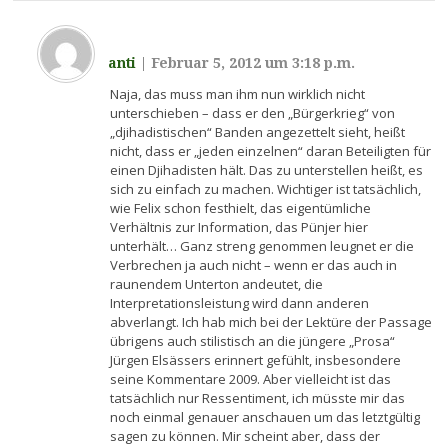
anti
|
Februar 5, 2012 um 3:18 p.m.
Naja, das muss man ihm nun wirklich nicht
unterschieben – dass er den „Bürgerkrieg“ von
„djihadistischen“ Banden angezettelt sieht, heißt
nicht, dass er „jeden einzelnen“ daran Beteiligten für
einen Djihadisten hält. Das zu unterstellen heißt, es
sich zu einfach zu machen. Wichtiger ist tatsächlich,
wie Felix schon festhielt, das eigentümliche
Verhältnis zur Information, das Pünjer hier
unterhält… Ganz streng genommen leugnet er die
Verbrechen ja auch nicht – wenn er das auch in
raunendem Unterton andeutet, die
Interpretationsleistung wird dann anderen
abverlangt. Ich hab mich bei der Lektüre der Passage
übrigens auch stilistisch an die jüngere „Prosa“
Jürgen Elsässers erinnert gefühlt, insbesondere
seine Kommentare 2009. Aber vielleicht ist das
tatsächlich nur Ressentiment, ich müsste mir das
noch einmal genauer anschauen um das letztgültig
sagen zu können. Mir scheint aber, dass der