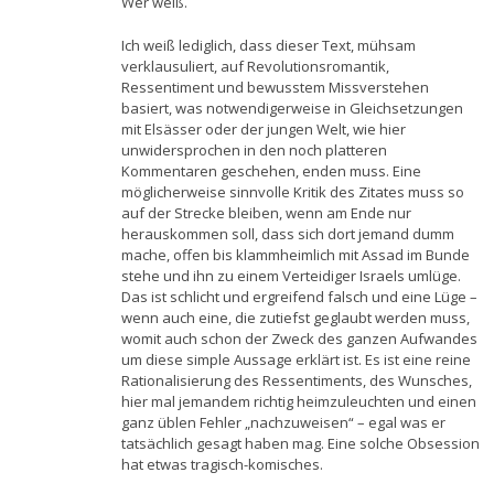
Wer weiß.
Ich weiß lediglich, dass dieser Text, mühsam
verklausuliert, auf Revolutionsromantik,
Ressentiment und bewusstem Missverstehen
basiert, was notwendigerweise in Gleichsetzungen
mit Elsässer oder der jungen Welt, wie hier
unwidersprochen in den noch platteren
Kommentaren geschehen, enden muss. Eine
möglicherweise sinnvolle Kritik des Zitates muss so
auf der Strecke bleiben, wenn am Ende nur
herauskommen soll, dass sich dort jemand dumm
mache, offen bis klammheimlich mit Assad im Bunde
stehe und ihn zu einem Verteidiger Israels umlüge.
Das ist schlicht und ergreifend falsch und eine Lüge –
wenn auch eine, die zutiefst geglaubt werden muss,
womit auch schon der Zweck des ganzen Aufwandes
um diese simple Aussage erklärt ist. Es ist eine reine
Rationalisierung des Ressentiments, des Wunsches,
hier mal jemandem richtig heimzuleuchten und einen
ganz üblen Fehler „nachzuweisen“ – egal was er
tatsächlich gesagt haben mag. Eine solche Obsession
hat etwas tragisch-komisches.