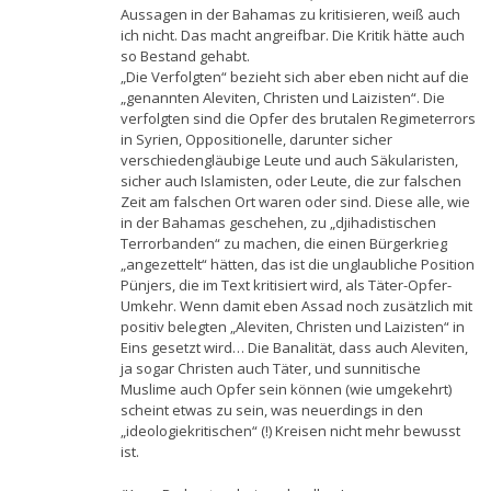
Aussagen in der Bahamas zu kritisieren, weiß auch
ich nicht. Das macht angreifbar. Die Kritik hätte auch
so Bestand gehabt.
„Die Verfolgten“ bezieht sich aber eben nicht auf die
„genannten Aleviten, Christen und Laizisten“. Die
verfolgten sind die Opfer des brutalen Regimeterrors
in Syrien, Oppositionelle, darunter sicher
verschiedengläubige Leute und auch Säkularisten,
sicher auch Islamisten, oder Leute, die zur falschen
Zeit am falschen Ort waren oder sind. Diese alle, wie
in der Bahamas geschehen, zu „djihadistischen
Terrorbanden“ zu machen, die einen Bürgerkrieg
„angezettelt“ hätten, das ist die unglaubliche Position
Pünjers, die im Text kritisiert wird, als Täter-Opfer-
Umkehr. Wenn damit eben Assad noch zusätzlich mit
positiv belegten „Aleviten, Christen und Laizisten“ in
Eins gesetzt wird… Die Banalität, dass auch Aleviten,
ja sogar Christen auch Täter, und sunnitische
Muslime auch Opfer sein können (wie umgekehrt)
scheint etwas zu sein, was neuerdings in den
„ideologiekritischen“ (!) Kreisen nicht mehr bewusst
ist.