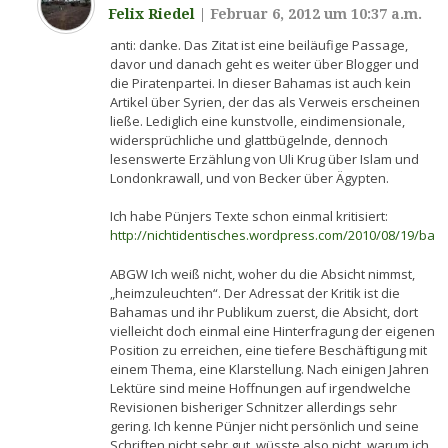
Felix Riedel
|
Februar 6, 2012 um 10:37 a.m.
anti: danke. Das Zitat ist eine beiläufige Passage,
davor und danach geht es weiter über Blogger und
die Piratenpartei. In dieser Bahamas ist auch kein
Artikel über Syrien, der das als Verweis erscheinen
ließe. Lediglich eine kunstvolle, eindimensionale,
widersprüchliche und glattbügelnde, dennoch
lesenswerte Erzählung von Uli Krug über Islam und
Londonkrawall, und von Becker über Ägypten.
Ich habe Pünjers Texte schon einmal kritisiert:
http://nichtidentisches.wordpress.com/2010/08/19/ba
ABGW Ich weiß nicht, woher du die Absicht nimmst,
„heimzuleuchten“. Der Adressat der Kritik ist die
Bahamas und ihr Publikum zuerst, die Absicht, dort
vielleicht doch einmal eine Hinterfragung der eigenen
Position zu erreichen, eine tiefere Beschäftigung mit
einem Thema, eine Klarstellung. Nach einigen Jahren
Lektüre sind meine Hoffnungen auf irgendwelche
Revisionen bisheriger Schnitzer allerdings sehr
gering. Ich kenne Pünjer nicht persönlich und seine
Schriften nicht sehr gut, wüsste also nicht, warum ich