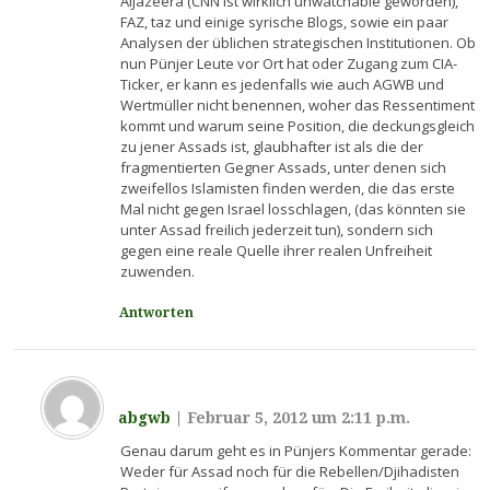
AlJazeera (CNN ist wirklich unwatchable geworden),
FAZ, taz und einige syrische Blogs, sowie ein paar
Analysen der üblichen strategischen Institutionen. Ob
nun Pünjer Leute vor Ort hat oder Zugang zum CIA-
Ticker, er kann es jedenfalls wie auch AGWB und
Wertmüller nicht benennen, woher das Ressentiment
kommt und warum seine Position, die deckungsgleich
zu jener Assads ist, glaubhafter ist als die der
fragmentierten Gegner Assads, unter denen sich
zweifellos Islamisten finden werden, die das erste
Mal nicht gegen Israel losschlagen, (das könnten sie
unter Assad freilich jederzeit tun), sondern sich
gegen eine reale Quelle ihrer realen Unfreiheit
zuwenden.
Antworten
abgwb
|
Februar 5, 2012 um 2:11 p.m.
Genau darum geht es in Pünjers Kommentar gerade:
Weder für Assad noch für die Rebellen/Djihadisten