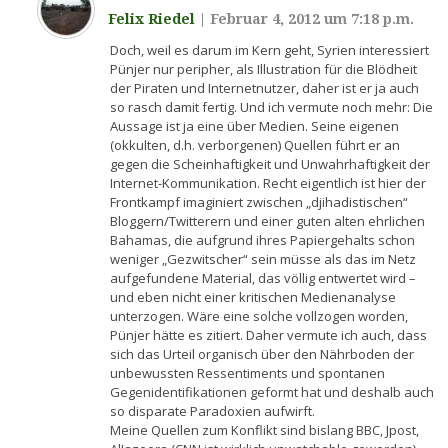
Felix Riedel
|
Februar 4, 2012 um 7:18 p.m.
Doch, weil es darum im Kern geht, Syrien interessiert
Pünjer nur peripher, als Illustration für die Blödheit
der Piraten und Internetnutzer, daher ist er ja auch
so rasch damit fertig. Und ich vermute noch mehr: Die
Aussage ist ja eine über Medien. Seine eigenen
(okkulten, d.h. verborgenen) Quellen führt er an
gegen die Scheinhaftigkeit und Unwahrhaftigkeit der
Internet-Kommunikation. Recht eigentlich ist hier der
Frontkampf imaginiert zwischen „djihadistischen“
Bloggern/Twitterern und einer guten alten ehrlichen
Bahamas, die aufgrund ihres Papiergehalts schon
weniger „Gezwitscher“ sein müsse als das im Netz
aufgefundene Material, das völlig entwertet wird –
und eben nicht einer kritischen Medienanalyse
unterzogen. Wäre eine solche vollzogen worden,
Pünjer hätte es zitiert. Daher vermute ich auch, dass
sich das Urteil organisch über den Nährboden der
unbewussten Ressentiments und spontanen
Gegenidentifikationen geformt hat und deshalb auch
so disparate Paradoxien aufwirft.
Meine Quellen zum Konflikt sind bislang BBC, Jpost,