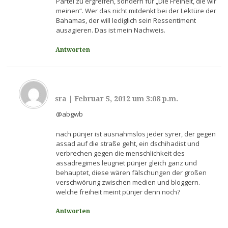
Partei zu ergreifen, sondern für „Die Freiheit, die wir
meinen“. Wer das nicht mitdenkt bei der Lektüre der
Bahamas, der will lediglich sein Ressentiment
ausagieren. Das ist mein Nachweis.
Antworten
sra
|
Februar 5, 2012 um 3:08 p.m.
@abgwb
nach pünjer ist ausnahmslos jeder syrer, der gegen
assad auf die straße geht, ein dschihadist und
verbrechen gegen die menschlichkeit des
assadregimes leugnet pünjer gleich ganz und
behauptet, diese wären fälschungen der großen
verschwörung zwischen medien und bloggern.
welche freiheit meint pünjer denn noch?
Antworten