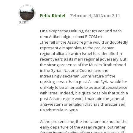
Felix Riedel
|
Februar 4, 2012 um 2:11
p.m.
Eine skeptische Haltung, der ich vor und nach
dem Artikel folgte, nimmt BICOM ein:
„The fall of the Assad regime would undoubtedly
represent a major blow to the pro-Iranian
regional alliance which Israel has identified in
recent years as its main regional adversary. But
the strong presence of the Muslim Brotherhood
in the Syrian National Council, and the
increasingly sectarian Sunni nature of the
uprising, mean that a post-Assad Syria would be
unlikely to be amenable to peaceful coexistence
with Israel. Indeed, it is quite possible that such a
post-Assad regime would maintain the general
anti-western orientation that has characterised
Ba’athist rule in Syria.
At the present time, the indicators are not for the
early departure of the Assad regime, but rather
for the intensification of the uprising. Israel will