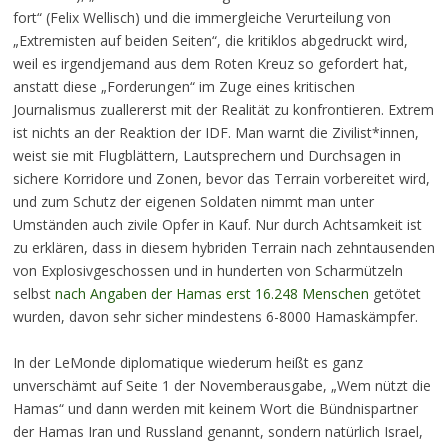
fort“ (Felix Wellisch) und die immergleiche Verurteilung von
„Extremisten auf beiden Seiten“, die kritiklos abgedruckt wird,
weil es irgendjemand aus dem Roten Kreuz so gefordert hat,
anstatt diese „Forderungen“ im Zuge eines kritischen
Journalismus zuallererst mit der Realität zu konfrontieren. Extrem
ist nichts an der Reaktion der IDF. Man warnt die Zivilist*innen,
weist sie mit Flugblättern, Lautsprechern und Durchsagen in
sichere Korridore und Zonen, bevor das Terrain vorbereitet wird,
und zum Schutz der eigenen Soldaten nimmt man unter
Umständen auch zivile Opfer in Kauf. Nur durch Achtsamkeit ist
zu erklären, dass in diesem hybriden Terrain nach zehntausenden
von Explosivgeschossen und in hunderten von Scharmützeln
selbst
nach Angaben der Hamas erst 16.248 Menschen
getötet
wurden, davon sehr sicher mindestens 6-8000 Hamaskämpfer.
In der LeMonde diplomatique wiederum heißt es ganz
unverschämt auf Seite 1 der Novemberausgabe, „Wem nützt die
Hamas“ und dann werden mit keinem Wort die Bündnispartner
der Hamas Iran und Russland genannt, sondern natürlich Israel,