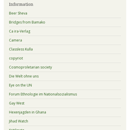
Information
Beer Sheva
Bridges from Bamako
Ca ira-Verlag
Camera
Classless Kulla
copyriot
Cosmoproletarian society
Die Welt ohne uns
Eye on the UN
Forum Ethnologie im Nationalsozialismus
Gay West
Hexenjagden in Ghana
Jihad Watch