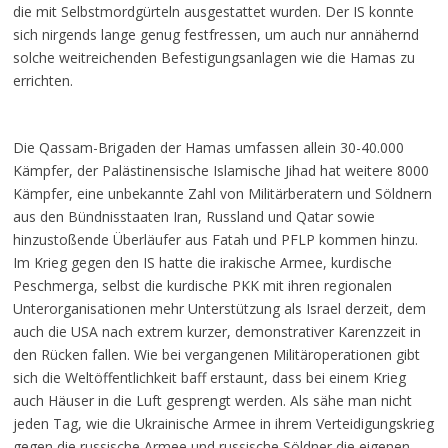
die mit Selbstmordgürteln ausgestattet wurden. Der IS konnte
sich nirgends lange genug festfressen, um auch nur annähernd
solche weitreichenden Befestigungsanlagen wie die Hamas zu
errichten.
Die Qassam-Brigaden der Hamas umfassen allein 30-40.000
Kämpfer, der Palästinensische Islamische Jihad hat weitere 8000
Kämpfer, eine unbekannte Zahl von Militärberatern und Söldnern
aus den Bündnisstaaten Iran, Russland und Qatar sowie
hinzustoßende Überläufer aus Fatah und PFLP kommen hinzu.
Im Krieg gegen den IS hatte die irakische Armee, kurdische
Peschmerga, selbst die kurdische PKK mit ihren regionalen
Unterorganisationen mehr Unterstützung als Israel derzeit, dem
auch die USA nach extrem kurzer, demonstrativer Karenzzeit in
den Rücken fallen. Wie bei vergangenen Militäroperationen gibt
sich die Weltöffentlichkeit baff erstaunt, dass bei einem Krieg
auch Häuser in die Luft gesprengt werden. Als sähe man nicht
jeden Tag, wie die Ukrainische Armee in ihrem Verteidigungskrieg
gegen die russische Armee und russische Söldner die eigenen