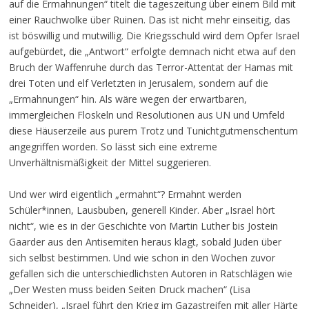
auf die Ermahnungen“ titelt die tageszeitung über einem Bild mit
einer Rauchwolke über Ruinen. Das ist nicht mehr einseitig, das
ist böswillig und mutwillig. Die Kriegsschuld wird dem Opfer Israel
aufgebürdet, die „Antwort“ erfolgte demnach nicht etwa auf den
Bruch der Waffenruhe durch das Terror-Attentat der Hamas mit
drei Toten und elf Verletzten in Jerusalem, sondern auf die
„Ermahnungen“ hin. Als wäre wegen der erwartbaren,
immergleichen Floskeln und Resolutionen aus UN und Umfeld
diese Häuserzeile aus purem Trotz und Tunichtgutmenschentum
angegriffen worden. So lässt sich eine extreme
Unverhältnismäßigkeit der Mittel suggerieren.
Und wer wird eigentlich „ermahnt“? Ermahnt werden
Schüler*innen, Lausbuben, generell Kinder. Aber „Israel hört
nicht“, wie es in der Geschichte von Martin Luther bis Jostein
Gaarder aus den Antisemiten heraus klagt, sobald Juden über
sich selbst bestimmen. Und wie schon in den Wochen zuvor
gefallen sich die unterschiedlichsten Autoren in Ratschlägen wie
„Der Westen muss beiden Seiten Druck machen“ (Lisa
Schneider), „Israel führt den Krieg im Gazastreifen mit aller Härte