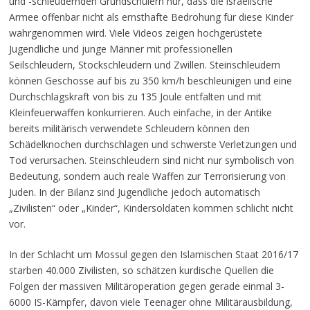
und -schleudernden Grundschülern nur, dass die israelische
Armee offenbar nicht als ernsthafte Bedrohung für diese Kinder
wahrgenommen wird. Viele Videos zeigen hochgerüstete
Jugendliche und junge Männer mit professionellen
Seilschleudern, Stockschleudern und Zwillen. Steinschleudern
können Geschosse auf bis zu 350 km/h beschleunigen und eine
Durchschlagskraft von bis zu 135 Joule entfalten und mit
Kleinfeuerwaffen konkurrieren. Auch einfache, in der Antike
bereits militärisch verwendete Schleudern können den
Schädelknochen durchschlagen und schwerste Verletzungen und
Tod verursachen. Steinschleudern sind nicht nur symbolisch von
Bedeutung, sondern auch reale Waffen zur Terrorisierung von
Juden. In der Bilanz sind Jugendliche jedoch automatisch
„Zivilisten“ oder „Kinder“, Kindersoldaten kommen schlicht nicht
vor.
In der Schlacht um Mossul gegen den Islamischen Staat 2016/17
starben 40.000 Zivilisten, so schätzen kurdische Quellen die
Folgen der massiven Militäroperation gegen gerade einmal 3-
6000 IS-Kämpfer, davon viele Teenager ohne Militärausbildung,